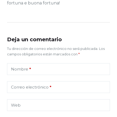
fortuna e buona fortuna!
Deja un comentario
Tu dirección de correo electrónico no será publicada.
Los
campos obligatorios están marcados con
*
Nombre
*
Correo electrónico
*
Web