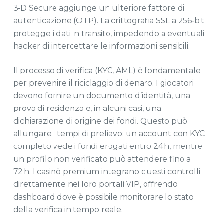
3‑D Secure aggiunge un ulteriore fattore di
autenticazione (OTP). La crittografia SSL a 256‑bit
protegge i dati in transito, impedendo a eventuali
hacker di intercettare le informazioni sensibili.
Il processo di verifica (KYC, AML) è fondamentale
per prevenire il riciclaggio di denaro. I giocatori
devono fornire un documento d’identità, una
prova di residenza e, in alcuni casi, una
dichiarazione di origine dei fondi. Questo può
allungare i tempi di prelievo: un account con KYC
completo vede i fondi erogati entro 24 h, mentre
un profilo non verificato può attendere fino a
72 h. I casinò premium integrano questi controlli
direttamente nei loro portali VIP, offrendo
dashboard dove è possibile monitorare lo stato
della verifica in tempo reale.