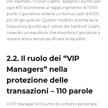
Per esempio, “Crown Casino” assegna 1 punto per
ogni €10 scommessi; al raggiungimento di 1 000
punti, il giocatore ottiene un bonus cash di €100
più 50 giri gratuiti. Questo modello premia sia la
frequenza (punti) sia il valore del bankroll (cash),
creando un equilibrio che incentiva il giocatore a
restare attivo senza sacrificare la liquidità.
2.2. Il ruolo dei “VIP
Managers” nella
protezione delle
transazioni – 110 parole
Il VIP Manager è il punto di contatto personale