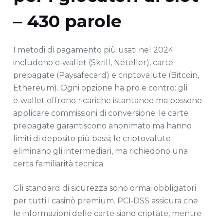
– 430 parole
I metodi di pagamento più usati nel 2024
includono e‑wallet (Skrill, Neteller), carte
prepagate (Paysafecard) e criptovalute (Bitcoin,
Ethereum). Ogni opzione ha pro e contro: gli
e‑wallet offrono ricariche istantanee ma possono
applicare commissioni di conversione; le carte
prepagate garantiscono anonimato ma hanno
limiti di deposito più bassi; le criptovalute
eliminano gli intermediari, ma richiedono una
certa familiarità tecnica.
Gli standard di sicurezza sono ormai obbligatori
per tutti i casinò premium. PCI‑DSS assicura che
le informazioni delle carte siano criptate, mentre