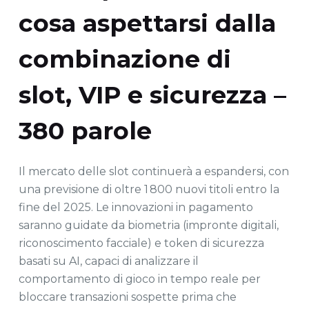
cosa aspettarsi dalla
combinazione di
slot, VIP e sicurezza –
380 parole
Il mercato delle slot continuerà a espandersi, con
una previsione di oltre 1 800 nuovi titoli entro la
fine del 2025. Le innovazioni in pagamento
saranno guidate da biometria (impronte digitali,
riconoscimento facciale) e token di sicurezza
basati su AI, capaci di analizzare il
comportamento di gioco in tempo reale per
bloccare transazioni sospette prima che