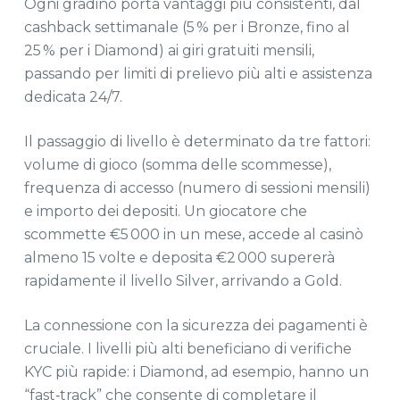
Ogni gradino porta vantaggi più consistenti, dal
cashback settimanale (5 % per i Bronze, fino al
25 % per i Diamond) ai giri gratuiti mensili,
passando per limiti di prelievo più alti e assistenza
dedicata 24/7.
Il passaggio di livello è determinato da tre fattori:
volume di gioco (somma delle scommesse),
frequenza di accesso (numero di sessioni mensili)
e importo dei depositi. Un giocatore che
scommette €5 000 in un mese, accede al casinò
almeno 15 volte e deposita €2 000 supererà
rapidamente il livello Silver, arrivando a Gold.
La connessione con la sicurezza dei pagamenti è
cruciale. I livelli più alti beneficiano di verifiche
KYC più rapide: i Diamond, ad esempio, hanno un
“fast‑track” che consente di completare il