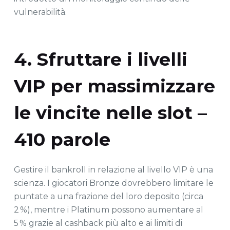
vulnerabilità.
4. Sfruttare i livelli
VIP per massimizzare
le vincite nelle slot –
410 parole
Gestire il bankroll in relazione al livello VIP è una
scienza. I giocatori Bronze dovrebbero limitare le
puntate a una frazione del loro deposito (circa
2 %), mentre i Platinum possono aumentare al
5 % grazie al cashback più alto e ai limiti di