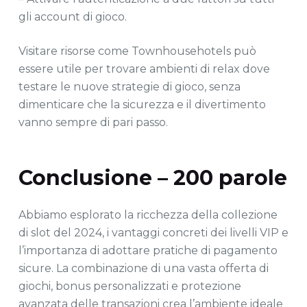
gli account di gioco.
Visitare risorse come Townhousehotels può
essere utile per trovare ambienti di relax dove
testare le nuove strategie di gioco, senza
dimenticare che la sicurezza e il divertimento
vanno sempre di pari passo.
Conclusione – 200 parole
Abbiamo esplorato la ricchezza della collezione
di slot del 2024, i vantaggi concreti dei livelli VIP e
l’importanza di adottare pratiche di pagamento
sicure. La combinazione di una vasta offerta di
giochi, bonus personalizzati e protezione
avanzata delle transazioni crea l’ambiente ideale