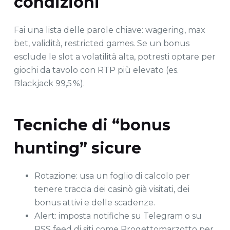
condizioni
Fai una lista delle parole chiave: wagering, max
bet, validità, restricted games. Se un bonus
esclude le slot a volatilità alta, potresti optare per
giochi da tavolo con RTP più elevato (es.
Blackjack 99,5 %).
Tecniche di “bonus
hunting” sicure
Rotazione: usa un foglio di calcolo per
tenere traccia dei casinò già visitati, dei
bonus attivi e delle scadenze.
Alert: imposta notifiche su Telegram o su
RSS feed di siti come Progettomarzotto per