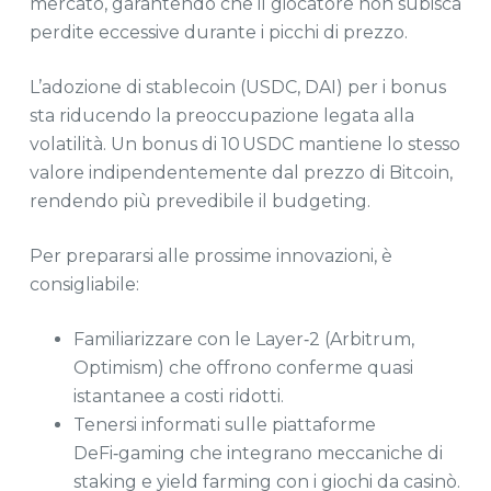
mercato, garantendo che il giocatore non subisca
perdite eccessive durante i picchi di prezzo.
L’adozione di stablecoin (USDC, DAI) per i bonus
sta riducendo la preoccupazione legata alla
volatilità. Un bonus di 10 USDC mantiene lo stesso
valore indipendentemente dal prezzo di Bitcoin,
rendendo più prevedibile il budgeting.
Per prepararsi alle prossime innovazioni, è
consigliabile:
Familiarizzare con le Layer‑2 (Arbitrum,
Optimism) che offrono conferme quasi
istantanee a costi ridotti.
Tenersi informati sulle piattaforme
DeFi‑gaming che integrano meccaniche di
staking e yield farming con i giochi da casinò.