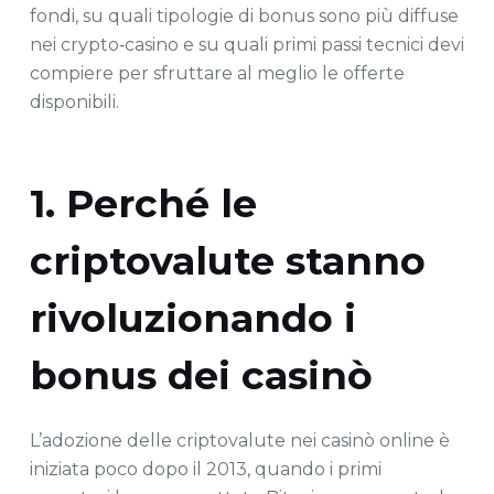
fondi, su quali tipologie di bonus sono più diffuse
nei crypto‑casino e su quali primi passi tecnici devi
compiere per sfruttare al meglio le offerte
disponibili.
1. Perché le
criptovalute stanno
rivoluzionando i
bonus dei casinò
L’adozione delle criptovalute nei casinò online è
iniziata poco dopo il 2013, quando i primi