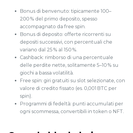
Bonus di benvenuto: tipicamente 100–
200 % del primo deposito, spesso
accompagnato da free spin.
Bonus di deposito: offerte ricorrenti su
depositi successivi, con percentuali che
variano dal 25 % al 150 %.
Cashback: rimborso di una percentuale
delle perdite nette, solitamente 5–10 % su
giochi a bassa volatilità.
Free spin: giri gratuiti su slot selezionate, con
valore di credito fissato (es. 0,001 BTC per
spin).
Programmi di fedeltà: punti accumulati per
ogni scommessa, convertibili in token o NFT.