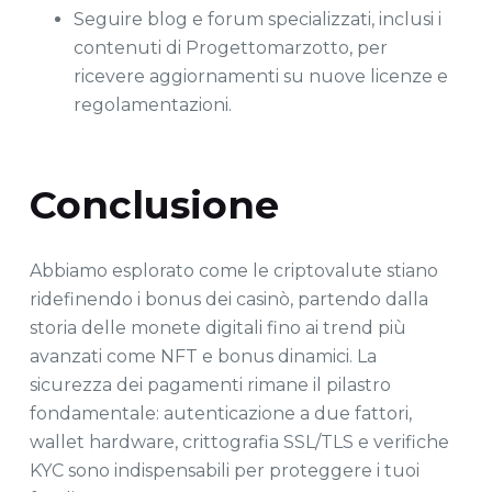
Seguire blog e forum specializzati, inclusi i
contenuti di Progettomarzotto, per
ricevere aggiornamenti su nuove licenze e
regolamentazioni.
Conclusione
Abbiamo esplorato come le criptovalute stiano
ridefinendo i bonus dei casinò, partendo dalla
storia delle monete digitali fino ai trend più
avanzati come NFT e bonus dinamici. La
sicurezza dei pagamenti rimane il pilastro
fondamentale: autenticazione a due fattori,
wallet hardware, crittografia SSL/TLS e verifiche
KYC sono indispensabili per proteggere i tuoi