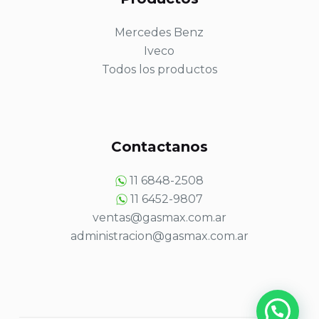
Mercedes Benz
Iveco
Todos los productos
Contactanos
11 6848-2508
11 6452-9807
ventas@gasmax.com.ar
administracion@gasmax.com.ar
¿Queres contactarnos?