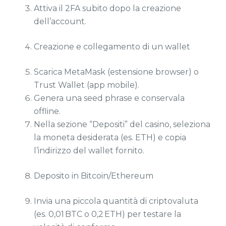
Attiva il 2FA subito dopo la creazione
dell’account.
Creazione e collegamento di un wallet
Scarica MetaMask (estensione browser) o
Trust Wallet (app mobile).
Genera una seed phrase e conservala
offline.
Nella sezione “Depositi” del casino, seleziona
la moneta desiderata (es. ETH) e copia
l’indirizzo del wallet fornito.
Deposito in Bitcoin/Ethereum
Invia una piccola quantità di criptovaluta
(es. 0,01 BTC o 0,2 ETH) per testare la