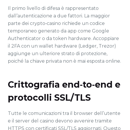
Il primo livello di difesa è rappresentato
dall’autenticazione a due fattori. La maggior
parte dei crypto‑casino richiede un codice
temporaneo generato da app come Google
Authenticator o da token hardware. Accoppiare
il 2FA con un wallet hardware (Ledger, Trezor)
aggiunge un ulteriore strato di protezione,
poiché la chiave privata non è mai esposta online.
Crittografia end‑to‑end e
protocolli SSL/TLS
Tutte le comunicazioni tra il browser dell’utente
e il server del casino devono avvenire tramite
HTTPS con certificati SSL/TLS aggiornati. Questo