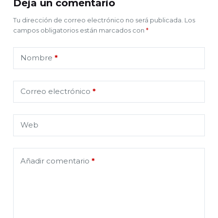
Deja un comentario
Tu dirección de correo electrónico no será publicada.
Los
campos obligatorios están marcados con
*
Nombre
*
Correo electrónico
*
Web
Añadir comentario
*