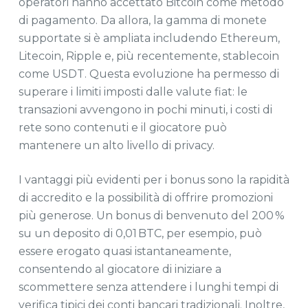
operatori hanno accettato Bitcoin come metodo
di pagamento. Da allora, la gamma di monete
supportate si è ampliata includendo Ethereum,
Litecoin, Ripple e, più recentemente, stablecoin
come USDT. Questa evoluzione ha permesso di
superare i limiti imposti dalle valute fiat: le
transazioni avvengono in pochi minuti, i costi di
rete sono contenuti e il giocatore può
mantenere un alto livello di privacy.
I vantaggi più evidenti per i bonus sono la rapidità
di accredito e la possibilità di offrire promozioni
più generose. Un bonus di benvenuto del 200 %
su un deposito di 0,01 BTC, per esempio, può
essere erogato quasi istantaneamente,
consentendo al giocatore di iniziare a
scommettere senza attendere i lunghi tempi di
verifica tipici dei conti bancari tradizionali. Inoltre,