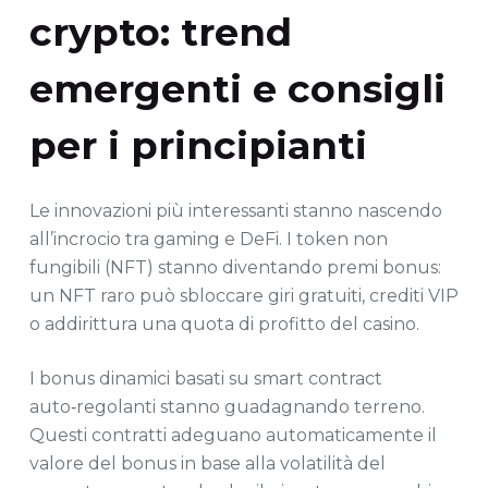
crypto: trend
emergenti e consigli
per i principianti
Le innovazioni più interessanti stanno nascendo
all’incrocio tra gaming e DeFi. I token non
fungibili (NFT) stanno diventando premi bonus:
un NFT raro può sbloccare giri gratuiti, crediti VIP
o addirittura una quota di profitto del casino.
I bonus dinamici basati su smart contract
auto‑regolanti stanno guadagnando terreno.
Questi contratti adeguano automaticamente il
valore del bonus in base alla volatilità del