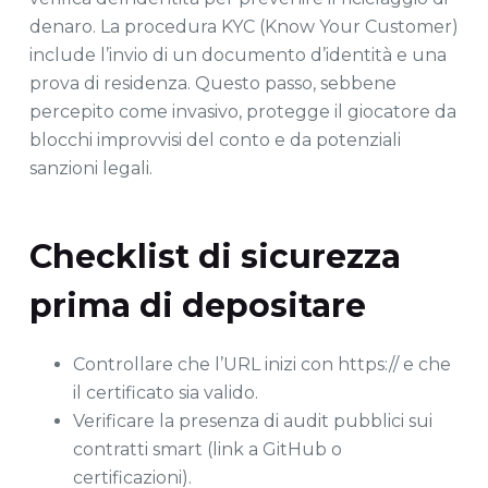
denaro. La procedura KYC (Know Your Customer)
include l’invio di un documento d’identità e una
prova di residenza. Questo passo, sebbene
percepito come invasivo, protegge il giocatore da
blocchi improvvisi del conto e da potenziali
sanzioni legali.
Checklist di sicurezza
prima di depositare
Controllare che l’URL inizi con https:// e che
il certificato sia valido.
Verificare la presenza di audit pubblici sui
contratti smart (link a GitHub o
certificazioni).