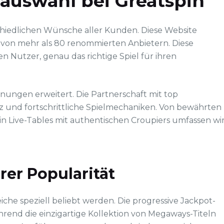
auswahl bei Greatspin
chiedlichen Wünsche aller Kunden. Diese Website
 von mehr als 80 renommierten Anbietern. Diese
n Nutzer, genau das richtige Spiel für ihren
nungen erweitert. Die Partnerschaft mit top
z und fortschrittliche Spielmechaniken. Von bewährten
in Live-Tables mit authentischen Croupiers umfassen wi
er Popularität
iche speziell beliebt werden. Die progressive Jackpot-
ährend die einzigartige Kollektion von Megaways-Titeln