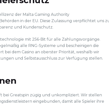
ielerschutz
piellizenz der Malta Gaming Authority
ehörden in der EU. Diese Zulassung verpflichtet uns z
ansparenz und Kundenschutz.
echnologie mit 256-Bit für alle Zahlungsvorgänge.
regelmäßig alle RNG-Systeme und bescheinigen die
rt bei dem Casino an oberster Priorität, weshalb wir
ungen und Selbstausschluss zur Verfügung stellen.
onen
bei Greatspin zügig und unkompliziert. Wir stellen
sdienstleistern eingebunden, damit alle Spieler ihre