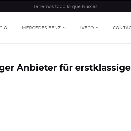
Tenemos todo lo que buscas.
ICIO
MERCEDES BENZ
IVECO
CONTA
iger Anbieter für erstklassige