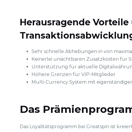
Herausragende Vorteile
Transaktionsabwicklun
Sehr schnelle Abhebungen in von maximal 
Keinerlei unsichtbaren Zusatzkosten für 
Unterstützung für aktuelle Digitalwähru
Höhere Grenzen für VIP-Mitglieder
Multi-Currency System mit eigenständig
Das Prämienprogr
Das Loyalitätsprogramm bei Greatspin ist krei