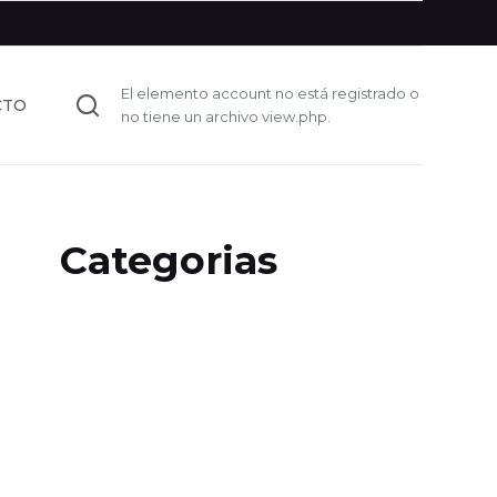
El elemento account no está registrado o
CTO
no tiene un archivo view.php.
Categorias