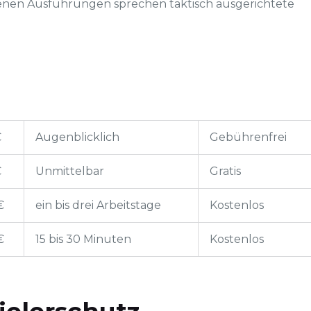
iedenen Ausführungen sprechen taktisch ausgerichtete
€
Augenblicklich
Gebührenfrei
€
Unmittelbar
Gratis
€
ein bis drei Arbeitstage
Kostenlos
€
15 bis 30 Minuten
Kostenlos