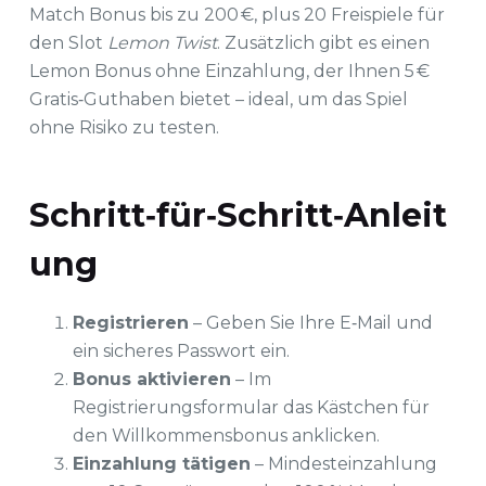
Match Bonus bis zu 200 €, plus 20 Freispiele für
den Slot
Lemon Twist
. Zusätzlich gibt es einen
Lemon Bonus ohne Einzahlung, der Ihnen 5 €
Gratis‑Guthaben bietet – ideal, um das Spiel
ohne Risiko zu testen.
Schritt‑für‑Schritt‑Anleit
ung
Registrieren
– Geben Sie Ihre E‑Mail und
ein sicheres Passwort ein.
Bonus aktivieren
– Im
Registrierungsformular das Kästchen für
den Willkommensbonus anklicken.
Einzahlung tätigen
– Mindesteinzahlung