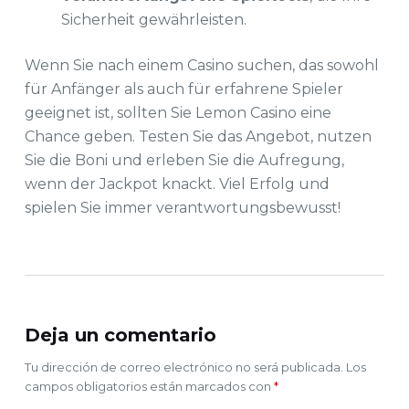
Sicherheit gewährleisten.
Wenn Sie nach einem Casino suchen, das sowohl
für Anfänger als auch für erfahrene Spieler
geeignet ist, sollten Sie Lemon Casino eine
Chance geben. Testen Sie das Angebot, nutzen
Sie die Boni und erleben Sie die Aufregung,
wenn der Jackpot knackt. Viel Erfolg und
spielen Sie immer verantwortungsbewusst!
Deja un comentario
Tu dirección de correo electrónico no será publicada.
Los
campos obligatorios están marcados con
*