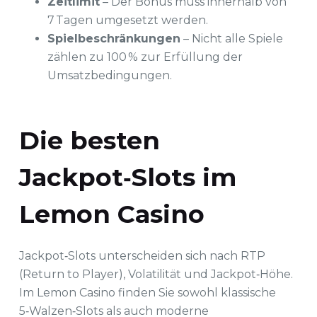
Zeitlimit
– Der Bonus muss innerhalb von
7 Tagen umgesetzt werden.
Spielbeschränkungen
– Nicht alle Spiele
zählen zu 100 % zur Erfüllung der
Umsatzbedingungen.
Die besten
Jackpot‑Slots im
Lemon Casino
Jackpot‑Slots unterscheiden sich nach RTP
(Return to Player), Volatilität und Jackpot‑Höhe.
Im Lemon Casino finden Sie sowohl klassische
5‑Walzen‑Slots als auch moderne