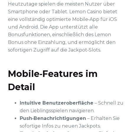
Heutzutage spielen die meisten Nutzer über
Smartphone oder Tablet. Lemon Casino bietet
eine vollständig optimierte Mobile‑App für iOS
und Android. Die App unterstützt alle
Bonusfunktionen, einschließlich des Lemon
Bonus ohne Einzahlung, und ermöglicht den
sofortigen Zugriff auf die Jackpot‑Slots.
Mobile‑Features im
Detail
Intuitive Benutzeroberfläche
– Schnell zu
den Lieblingsspielen navigieren.
Push‑Benachrichtigungen
– Erhalten Sie
sofortige Infos zu neuen Jackpots.