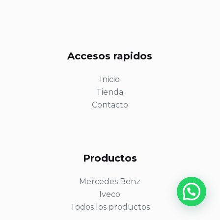
Accesos rapidos
Inicio
Tienda
Contacto
Productos
Mercedes Benz
¿Queres contactarnos?
Iveco
Todos los productos