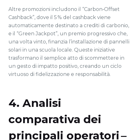
Altre promozioni includono il “Carbon‑Offset
Cashback”, dove il 5 % del cashback viene
automaticamente destinato a crediti di carbonio,
e il “Green Jackpot”, un premio progressivo che,
una volta vinto, finanzia l’installazione di pannelli
solari in una scuola locale. Queste iniziative
trasformano il semplice atto di scommettere in
un gesto di impatto positivo, creando un ciclo
virtuoso di fidelizzazione e responsabilità.
4. Analisi
comparativa dei
principali operatori –