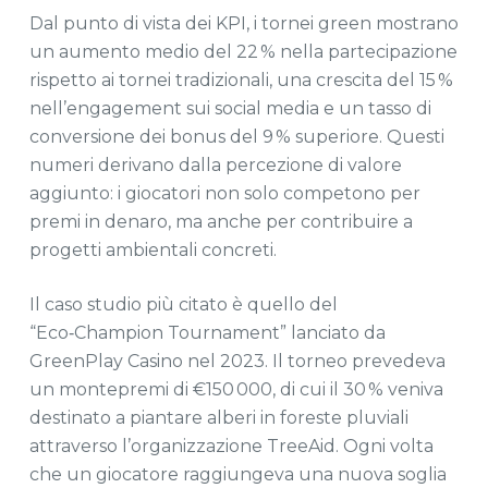
Dal punto di vista dei KPI, i tornei green mostrano
un aumento medio del 22 % nella partecipazione
rispetto ai tornei tradizionali, una crescita del 15 %
nell’engagement sui social media e un tasso di
conversione dei bonus del 9 % superiore. Questi
numeri derivano dalla percezione di valore
aggiunto: i giocatori non solo competono per
premi in denaro, ma anche per contribuire a
progetti ambientali concreti.
Il caso studio più citato è quello del
“Eco‑Champion Tournament” lanciato da
GreenPlay Casino nel 2023. Il torneo prevedeva
un montepremi di €150 000, di cui il 30 % veniva
destinato a piantare alberi in foreste pluviali
attraverso l’organizzazione TreeAid. Ogni volta
che un giocatore raggiungeva una nuova soglia