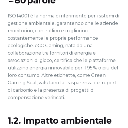
≈ 80 parole
ISO 14001 è la norma di riferimento per i sistemi di
gestione ambientale, garantendo che le aziende
monitorino, controllino e migliorino
costantemente le proprie performance
ecologiche. eCO Gaming, nata da una
collaborazione tra fornitori di energia e
associazioni di gioco, certifica che le piattaforme
utilizzino energia rinnovabile per il 95 % o più del
loro consumo. Altre etichette, come Green
Gaming Seal, valutano la trasparenza dei report
di carbonio e la presenza di progetti di
compensazione verificati.
1.2. Impatto ambientale