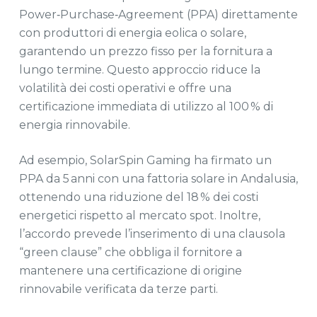
Power‑Purchase‑Agreement (PPA) direttamente
con produttori di energia eolica o solare,
garantendo un prezzo fisso per la fornitura a
lungo termine. Questo approccio riduce la
volatilità dei costi operativi e offre una
certificazione immediata di utilizzo al 100 % di
energia rinnovabile.
Ad esempio, SolarSpin Gaming ha firmato un
PPA da 5 anni con una fattoria solare in Andalusia,
ottenendo una riduzione del 18 % dei costi
energetici rispetto al mercato spot. Inoltre,
l’accordo prevede l’inserimento di una clausola
“green clause” che obbliga il fornitore a
mantenere una certificazione di origine
rinnovabile verificata da terze parti.