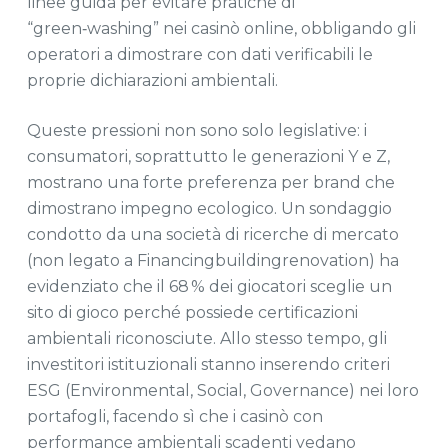
linee guida per evitare pratiche di
“green‑washing” nei casinò online, obbligando gli
operatori a dimostrare con dati verificabili le
proprie dichiarazioni ambientali.
Queste pressioni non sono solo legislative: i
consumatori, soprattutto le generazioni Y e Z,
mostrano una forte preferenza per brand che
dimostrano impegno ecologico. Un sondaggio
condotto da una società di ricerche di mercato
(non legato a Financingbuildingrenovation) ha
evidenziato che il 68 % dei giocatori sceglie un
sito di gioco perché possiede certificazioni
ambientali riconosciute. Allo stesso tempo, gli
investitori istituzionali stanno inserendo criteri
ESG (Environmental, Social, Governance) nei loro
portafogli, facendo sì che i casinò con
performance ambientali scadenti vedano