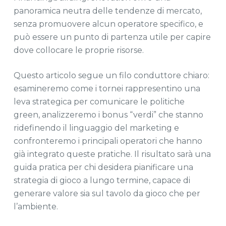
panoramica neutra delle tendenze di mercato,
senza promuovere alcun operatore specifico, e
può essere un punto di partenza utile per capire
dove collocare le proprie risorse.
Questo articolo segue un filo conduttore chiaro:
esamineremo come i tornei rappresentino una
leva strategica per comunicare le politiche
green, analizzeremo i bonus “verdi” che stanno
ridefinendo il linguaggio del marketing e
confronteremo i principali operatori che hanno
già integrato queste pratiche. Il risultato sarà una
guida pratica per chi desidera pianificare una
strategia di gioco a lungo termine, capace di
generare valore sia sul tavolo da gioco che per
l’ambiente.