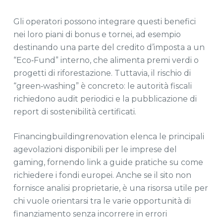
Gli operatori possono integrare questi benefici
nei loro piani di bonus e tornei, ad esempio
destinando una parte del credito d’imposta a un
“Eco‑Fund” interno, che alimenta premi verdi o
progetti di riforestazione. Tuttavia, il rischio di
“green‑washing” è concreto: le autorità fiscali
richiedono audit periodici e la pubblicazione di
report di sostenibilità certificati.
Financingbuildingrenovation elenca le principali
agevolazioni disponibili per le imprese del
gaming, fornendo link a guide pratiche su come
richiedere i fondi europei. Anche se il sito non
fornisce analisi proprietarie, è una risorsa utile per
chi vuole orientarsi tra le varie opportunità di
finanziamento senza incorrere in errori