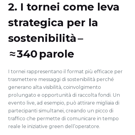
2. I tornei come leva
strategica per la
sostenibilità –
≈ 340 parole
I tornei rappresentano il format più efficace per
trasmettere messaggi di sostenibilità perché
generano alta visibilità, coinvolgimento
prolungato e opportunità di raccolta fondi. Un
evento live, ad esempio, può attirare migliaia di
partecipanti simultanei, creando un picco di
traffico che permette di comunicare in tempo
reale le iniziative green dell’operatore.