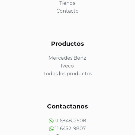
Tienda
Contacto
Productos
Mercedes Benz
Iveco
Todos los productos
Contactanos
11 6848-2508
11 6452-9807