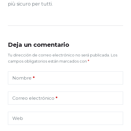
più sicuro per tutti.
Deja un comentario
Tu dirección de correo electrónico no será publicada.
Los
campos obligatorios están marcados con
*
Nombre
*
Correo electrónico
*
Web