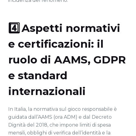
incidenza del fenomeno.
4️⃣ Aspetti normativi
e certificazioni: il
ruolo di AAMS, GDPR
e standard
internazionali
In Italia, la normativa sul gioco responsabile è
guidata dall’AAMS (ora ADM) e dal Decreto
Dignità del 2018, che impone limiti di spesa
mensili, obblighi di verifica dell’identità e la