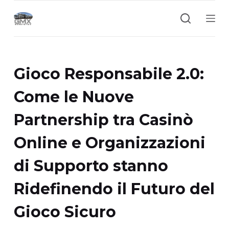
S
a
l
t
a
Gioco Responsabile 2.0:
r
a
Come le Nuove
l
Partnership tra Casinò
c
o
Online e Organizzazioni
n
t
di Supporto stanno
e
n
Ridefinendo il Futuro del
i
Gioco Sicuro
d
o