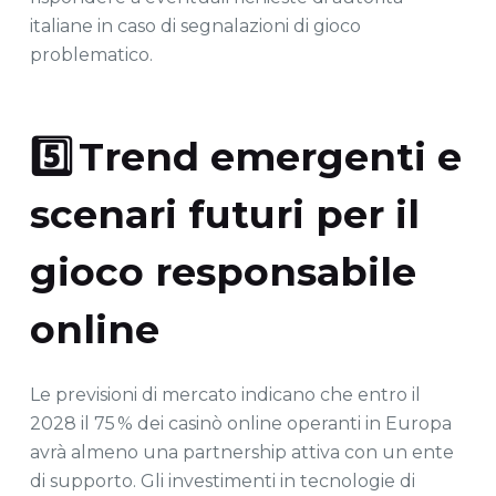
italiane in caso di segnalazioni di gioco
problematico.
5️⃣ Trend emergenti e
scenari futuri per il
gioco responsabile
online
Le previsioni di mercato indicano che entro il
2028 il 75 % dei casinò online operanti in Europa
avrà almeno una partnership attiva con un ente
di supporto. Gli investimenti in tecnologie di