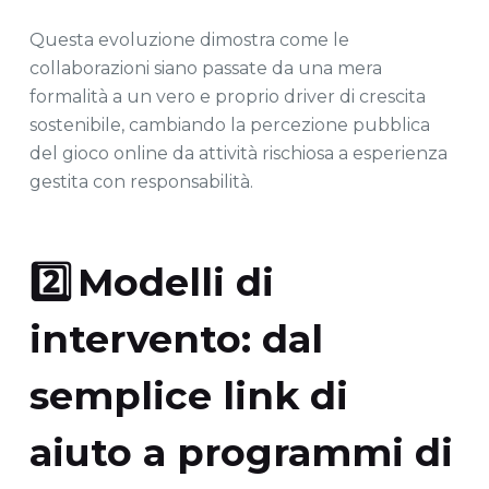
Questa evoluzione dimostra come le
collaborazioni siano passate da una mera
formalità a un vero e proprio driver di crescita
sostenibile, cambiando la percezione pubblica
del gioco online da attività rischiosa a esperienza
gestita con responsabilità.
2️⃣ Modelli di
intervento: dal
semplice link di
aiuto a programmi di