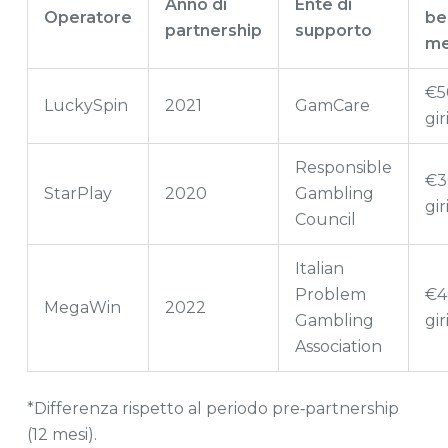
Anno di
Ente di
Operatore
be
partnership
supporto
me
€5
LuckySpin
2021
GamCare
gir
Responsible
€3
StarPlay
2020
Gambling
gir
Council
Italian
Problem
€4
MegaWin
2022
Gambling
gir
Association
*Differenza rispetto al periodo pre‑partnership
(12 mesi).