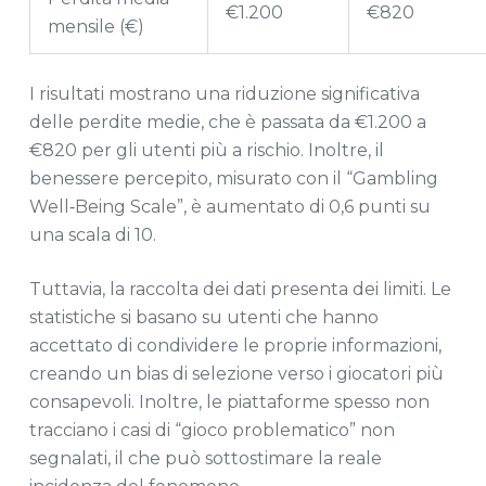
€1.200
€820
mensile (€)
I risultati mostrano una riduzione significativa
delle perdite medie, che è passata da €1.200 a
€820 per gli utenti più a rischio. Inoltre, il
benessere percepito, misurato con il “Gambling
Well‑Being Scale”, è aumentato di 0,6 punti su
una scala di 10.
Tuttavia, la raccolta dei dati presenta dei limiti. Le
statistiche si basano su utenti che hanno
accettato di condividere le proprie informazioni,
creando un bias di selezione verso i giocatori più
consapevoli. Inoltre, le piattaforme spesso non
tracciano i casi di “gioco problematico” non
segnalati, il che può sottostimare la reale