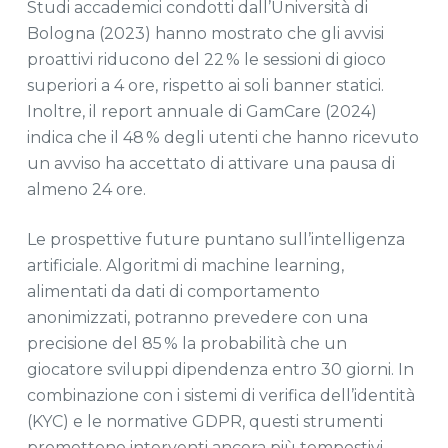
Studi accademici condotti dall’Università di
Bologna (2023) hanno mostrato che gli avvisi
proattivi riducono del 22 % le sessioni di gioco
superiori a 4 ore, rispetto ai soli banner statici.
Inoltre, il report annuale di GamCare (2024)
indica che il 48 % degli utenti che hanno ricevuto
un avviso ha accettato di attivare una pausa di
almeno 24 ore.
Le prospettive future puntano sull’intelligenza
artificiale. Algoritmi di machine learning,
alimentati da dati di comportamento
anonimizzati, potranno prevedere con una
precisione del 85 % la probabilità che un
giocatore sviluppi dipendenza entro 30 giorni. In
combinazione con i sistemi di verifica dell’identità
(KYC) e le normative GDPR, questi strumenti
promettono interventi ancora più tempestivi,