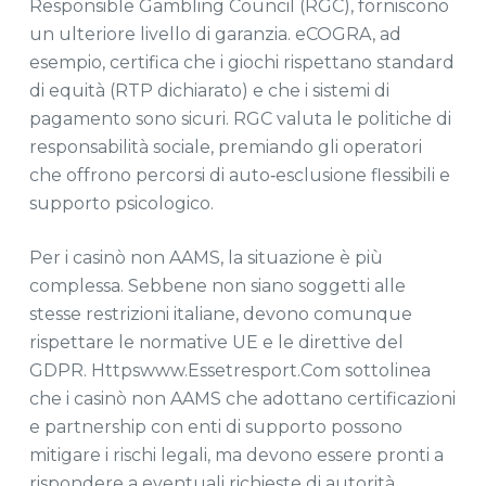
Responsible Gambling Council (RGC), forniscono
un ulteriore livello di garanzia. eCOGRA, ad
esempio, certifica che i giochi rispettano standard
di equità (RTP dichiarato) e che i sistemi di
pagamento sono sicuri. RGC valuta le politiche di
responsabilità sociale, premiando gli operatori
che offrono percorsi di auto‑esclusione flessibili e
supporto psicologico.
Per i casinò non AAMS, la situazione è più
complessa. Sebbene non siano soggetti alle
stesse restrizioni italiane, devono comunque
rispettare le normative UE e le direttive del
GDPR. Httpswww.Essetresport.Com sottolinea
che i casinò non AAMS che adottano certificazioni
e partnership con enti di supporto possono
mitigare i rischi legali, ma devono essere pronti a
rispondere a eventuali richieste di autorità