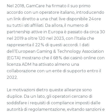
Nel 2018, GamCare ha firmato il suo primo
accordo con un operatore italiano, introducendo
un link diretto a una chat live disponibile 24 ore
su tutti i siti affiliati. Da allora, il numero di
partnership attive in Europa è passato da circa 30
nel 2019 a oltre 120 nel 2023, con l’Italia che
rappresenta il 22 % di questi accordi. I dati
dell’European Gaming & Technology Association
(EGTA) mostrano che il 68 % dei casinò online con
licenza ADM ha attivato almeno una
collaborazione con un ente di supporto entro il
2022.
Le motivazioni dietro queste alleanze sono
duplice. Da un lato, gli operatori cercano di
soddisfare i requisiti di compliance imposti dalle
autorità di regolamentazione, evitando sanzioni e