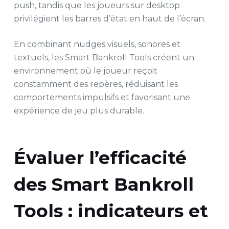
push, tandis que les joueurs sur desktop
privilégient les barres d’état en haut de l’écran.
En combinant nudges visuels, sonores et
textuels, les Smart Bankroll Tools créent un
environnement où le joueur reçoit
constamment des repères, réduisant les
comportements impulsifs et favorisant une
expérience de jeu plus durable.
Évaluer l’efficacité
des Smart Bankroll
Tools : indicateurs et