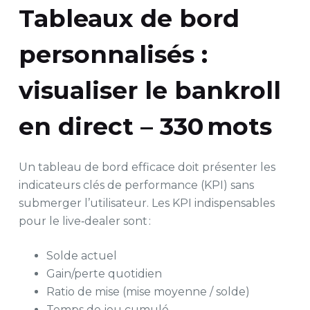
Tableaux de bord
personnalisés :
visualiser le bankroll
en direct – 330 mots
Un tableau de bord efficace doit présenter les
indicateurs clés de performance (KPI) sans
submerger l’utilisateur. Les KPI indispensables
pour le live‑dealer sont :
Solde actuel
Gain/perte quotidien
Ratio de mise (mise moyenne / solde)
Temps de jeu cumulé