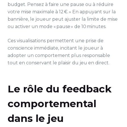
budget. Pensez à faire une pause ou à réduire
votre mise maximale à 12 €. » En appuyant sur la
bannière, le joueur peut ajuster la limite de mise
ou activer un mode « pause » de 10 minutes.
Ces visualisations permettent une prise de
conscience immédiate, incitant le joueur à
adopter un comportement plus responsable
tout en conservant le plaisir du jeu en direct.
Le rôle du feedback
comportemental
dans le jeu