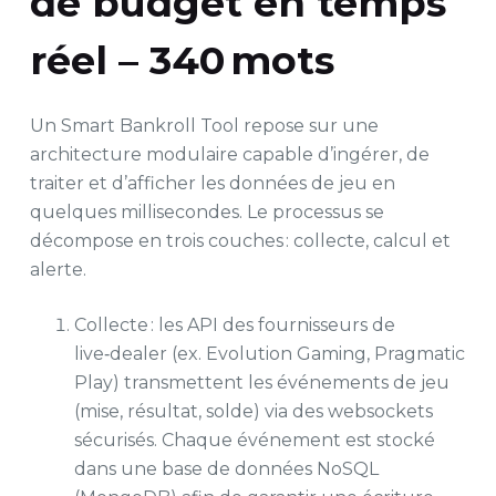
de budget en temps
réel – 340 mots
Un Smart Bankroll Tool repose sur une
architecture modulaire capable d’ingérer, de
traiter et d’afficher les données de jeu en
quelques millisecondes. Le processus se
décompose en trois couches : collecte, calcul et
alerte.
Collecte : les API des fournisseurs de
live‑dealer (ex. Evolution Gaming, Pragmatic
Play) transmettent les événements de jeu
(mise, résultat, solde) via des websockets
sécurisés. Chaque événement est stocké
dans une base de données NoSQL