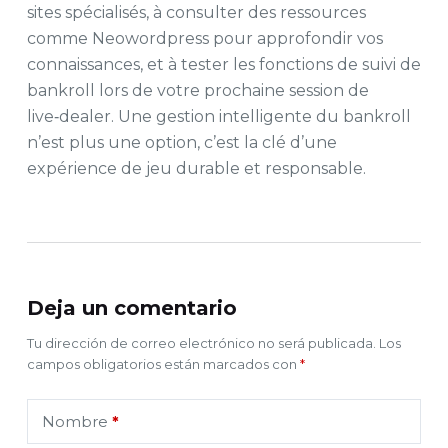
sites spécialisés, à consulter des ressources
comme Neowordpress pour approfondir vos
connaissances, et à tester les fonctions de suivi de
bankroll lors de votre prochaine session de
live‑dealer. Une gestion intelligente du bankroll
n’est plus une option, c’est la clé d’une
expérience de jeu durable et responsable.
Deja un comentario
Tu dirección de correo electrónico no será publicada.
Los
campos obligatorios están marcados con
*
Nombre
*