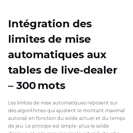
Intégration des
limites de mise
automatiques aux
tables de live‑dealer
– 300 mots
Les limites de mise automatiques reposent sur
des algorithmes qui ajustent le montant maximal
autorisé en fonction du solde actuel et du temps
de jeu. Le principe est simple : plus le solde