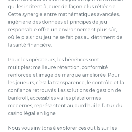
qui les incitent à jouer de façon plus réfléchie.
Cette synergie entre mathématiques avancées,
ingénierie des données et principes de jeu
responsable offre un environnement plus sûr,
où le plaisir du jeu ne se fait pas au détriment de
la santé financière.
Pour les opérateurs, les bénéfices sont
multiples : meilleure rétention, conformité
renforcée et image de marque améliorée. Pour
les joueurs, c’est la transparence, le contrôle et la
confiance retrouvés. Les solutions de gestion de
bankroll, accessibles via les plateformes
modernes, représentent aujourd’hui le futur du
casino légal en ligne.
Nous vous invitons à explorer ces outils sur les