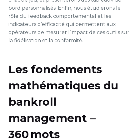
bord personnalisés. Enfin, nous étudierons le
rôle du feedback comportemental et les
indicateurs d’efficacité qui permettent aux
opérateurs de mesurer l’impact de ces outils sur
la fidélisation et la conformité.
Les fondements
mathématiques du
bankroll
management –
360 mots