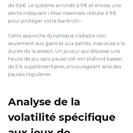
de 9,6 €. Le système arrondit à 9 € et envoie une
alerte indiquant « Mise maximale réduite à 9 €
pour protéger votre bankroll ».
Cette approche dynamique s’adapte non
seulement aux gains et aux pertes, mais aussi à la
durée de la session. Un joueur qui dépasse une
heure de jeu sans pause voit son plafond baisser
de 5 % supplémentaires, encourageant ainsi des
pauses régulières.
Analyse de la
volatilité spécifique
aux jeux de