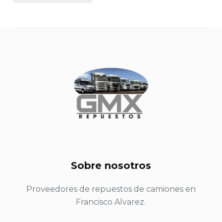
Sobre nosotros
Proveedores de repuestos de camiones en
Francisco Alvarez.