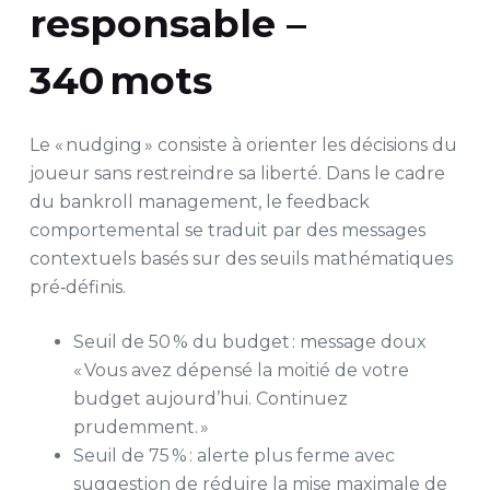
responsable –
340 mots
Le « nudging » consiste à orienter les décisions du
joueur sans restreindre sa liberté. Dans le cadre
du bankroll management, le feedback
comportemental se traduit par des messages
contextuels basés sur des seuils mathématiques
pré‑définis.
Seuil de 50 % du budget : message doux
« Vous avez dépensé la moitié de votre
budget aujourd’hui. Continuez
prudemment. »
Seuil de 75 % : alerte plus ferme avec
suggestion de réduire la mise maximale de