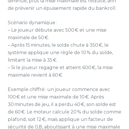
diminue, plus la mise maximale est réduite, afin
de prévenir un épuisement rapide du bankroll.
Scénario dynamique :
– Le joueur débute avec 500 € et une mise
maximale de 50 €.
– Après 15 minutes, le solde chute à 350 €, le
système applique une règle de 10 % du solde,
limitant la mise à 35 €.
– Si le joueur regagne et atteint 600 €, la mise
maximale revient à 60 €.
Exemple chiffré : un joueur commence avec
100 € et une mise maximale de 10 €. Après
30 minutes de jeu, il a perdu 40 €, son solde est
de 60 €. Le moteur calcule 20 % du solde comme
plafond, soit 12 €, mais applique un facteur de
sécurité de 0,8, aboutissant à une mise maximale