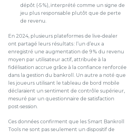
dépôt (‑5 %), interprété comme un signe de
jeu plus responsable plutôt que de perte
de revenu.
En 2024, plusieurs plateformes de live‑dealer
ont partagé leurs résultats : l’un d’eux a
enregistré une augmentation de 9 % du revenu
moyen par utilisateur actif, attribuée à la
fidélisation accrue grâce à la confiance renforcée
dans la gestion du bankroll. Un autre a noté que
les joueurs utilisant le tableau de bord mobile
déclaraient un sentiment de contrôle supérieur,
mesuré par un questionnaire de satisfaction
post‑session.
Ces données confirment que les Smart Bankroll
Tools ne sont pas seulement un dispositif de