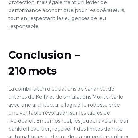
protection, mais également un levier de
performance économique pour les opérateurs,
tout en respectant les exigences de jeu
responsable.
Conclusion –
210 mots
La combinaison d’équations de variance, de
critères de Kelly et de simulations Monte‑Carlo
avec une architecture logicielle robuste crée
une véritable révolution sur les tables de
live‑dealer. En temps réel, les joueurs voient leur
bankroll évoluer, reçoivent des limites de mise
automatiques et des nudges comportementaux