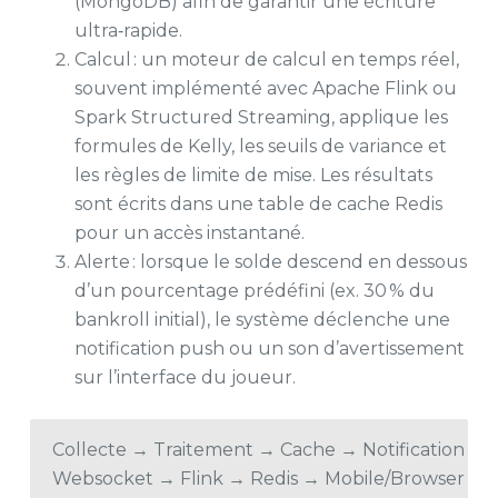
(MongoDB) afin de garantir une écriture
ultra‑rapide.
Calcul : un moteur de calcul en temps réel,
souvent implémenté avec Apache Flink ou
Spark Structured Streaming, applique les
formules de Kelly, les seuils de variance et
les règles de limite de mise. Les résultats
sont écrits dans une table de cache Redis
pour un accès instantané.
Alerte : lorsque le solde descend en dessous
d’un pourcentage prédéfini (ex. 30 % du
bankroll initial), le système déclenche une
notification push ou un son d’avertissement
sur l’interface du joueur.
Collecte → Traitement → Cache → Notification
