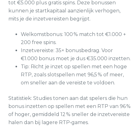
tot €5.000 plus gratis spins. Deze bonussen
kunnen je startkapitaal aanzienlijk verhogen,
mits je de inzetvereisten begrijpt.
Welkomstbonus: 100 % match tot €1.000 +
200 free spins.
Inzetvereiste: 35× bonusbedrag. Voor
€1.000 bonus moet je dus €35.000 inzetten.
Tip: Richt je inzet op spellen met een hoge
RTP, zoals slotspellen met 96,5 % of meer,
om sneller aan de vereiste te voldoen.
Statistiek: Studies tonen aan dat spelers die hun
bonus inzetten op spellen met een RTP van 96 %
of hoger, gemiddeld 12 % sneller de inzetvereiste
halen dan bij lagere RTP‑games.