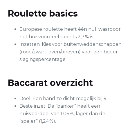
Roulette basics
Europese roulette heeft één nul, waardoor
het huisvoordeel slechts 2,7 % is.
Inzetten: Kies voor buitenweddenschappen
(rood/zwart, even/oneven) voor een hoger
slagingspercentage.
Baccarat overzicht
Doel: Een hand zo dicht mogelijk bij 9.
Beste inzet: De “banker” heeft een
huisvoordeel van 1,06 %, lager dan de
“speler” (1,24 %).