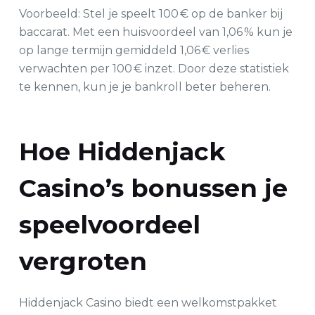
Voorbeeld: Stel je speelt 100 € op de banker bij
baccarat. Met een huisvoordeel van 1,06 % kun je
op lange termijn gemiddeld 1,06 € verlies
verwachten per 100 € inzet. Door deze statistiek
te kennen, kun je je bankroll beter beheren.
Hoe Hiddenjack
Casino’s bonussen je
speelvoordeel
vergroten
Hiddenjack Casino biedt een welkomstpakket