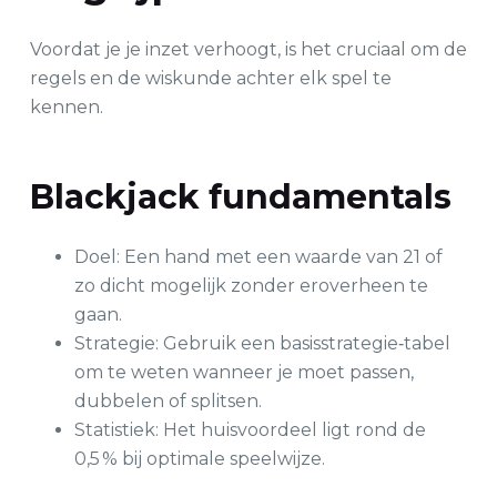
Voordat je je inzet verhoogt, is het cruciaal om de
regels en de wiskunde achter elk spel te
kennen.
Blackjack fundamentals
Doel: Een hand met een waarde van 21 of
zo dicht mogelijk zonder eroverheen te
gaan.
Strategie: Gebruik een basisstrategie‑tabel
om te weten wanneer je moet passen,
dubbelen of splitsen.
Statistiek: Het huisvoordeel ligt rond de
0,5 % bij optimale speelwijze.