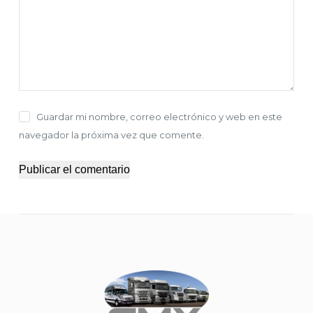
Guardar mi nombre, correo electrónico y web en este
navegador la próxima vez que comente.
Publicar el comentario