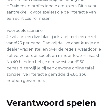
HD‑video en professionele croupiers. Dit is vooral
aantrekkelijk voor spelers die de interactie van
een echt casino missen.
Voorbeeldscenario:
Je zit aan een live blackjacktafel met een inzet
van €25 per hand. Dankzij de live chat kun je de
dealer vragen stellen over de regels, waardoor je
zelfverzekerder speelt en minder fouten maakt.
Na 40 handen heb je een winst van €150
behaald, terwijl je bij een gewone online tafel
zonder live interactie gemiddeld €80 zou
hebben gewonnen.
Verantwoord spelen