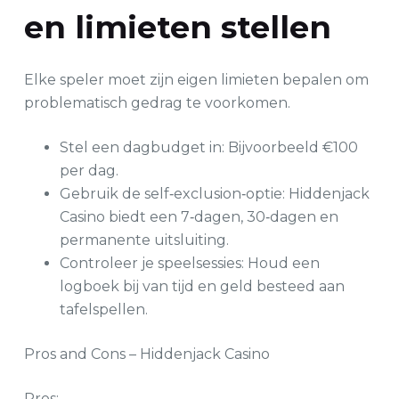
en limieten stellen
Elke speler moet zijn eigen limieten bepalen om
problematisch gedrag te voorkomen.
Stel een dagbudget in: Bijvoorbeeld €100
per dag.
Gebruik de self‑exclusion‑optie: Hiddenjack
Casino biedt een 7‑dagen, 30‑dagen en
permanente uitsluiting.
Controleer je speelsessies: Houd een
logboek bij van tijd en geld besteed aan
tafelspellen.
Pros and Cons – Hiddenjack Casino
Pros: