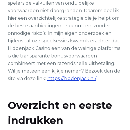
spelers de valkuilen van onduidelijke
voorwaarden niet doorgronden. Daarom deel ik
hier een overzichtelijke strategie die je helpt om
de beste aanbiedingen te benutten, zonder
onnodige risico’s. In mijn eigen onderzoek en
tijdens talloze speelsessies kwam ik erachter dat
Hiddenjack Casino een van de weinige platforms
is die transparante bonusvoorwaarden
combineert met een razendsnelle uitbetaling.
Wil je meteen een kijkje nemen? Bezoek dan de
site via deze link:
https://hiddenjack.nl/
.
Overzicht en eerste
indrukken