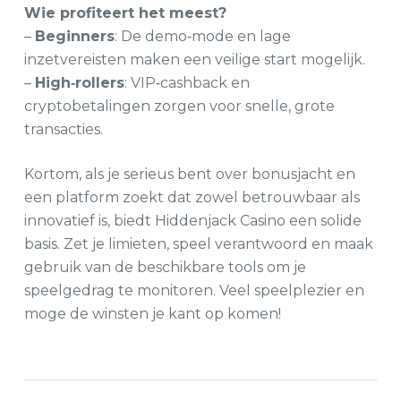
Wie profiteert het meest?
–
Beginners
: De demo‑mode en lage
inzetvereisten maken een veilige start mogelijk.
–
High‑rollers
: VIP‑cashback en
cryptobetalingen zorgen voor snelle, grote
transacties.
Kortom, als je serieus bent over bonusjacht en
een platform zoekt dat zowel betrouwbaar als
innovatief is, biedt Hiddenjack Casino een solide
basis. Zet je limieten, speel verantwoord en maak
gebruik van de beschikbare tools om je
speelgedrag te monitoren. Veel speelplezier en
moge de winsten je kant op komen!