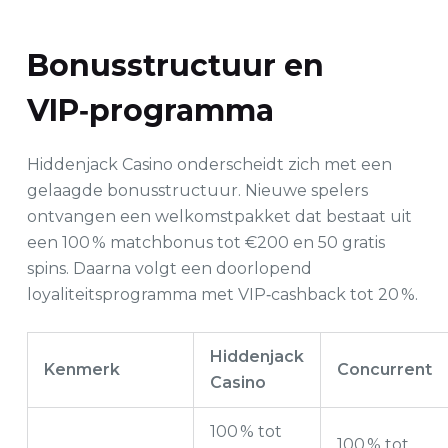
Bonusstructuur en
VIP‑programma
Hiddenjack Casino onderscheidt zich met een
gelaagde bonusstructuur. Nieuwe spelers
ontvangen een welkomstpakket dat bestaat uit
een 100 % matchbonus tot €200 en 50 gratis
spins. Daarna volgt een doorlopend
loyaliteitsprogramma met VIP‑cashback tot 20 %.
Hiddenjack
Kenmerk
Concurrent
Casino
100 % tot
100 % tot