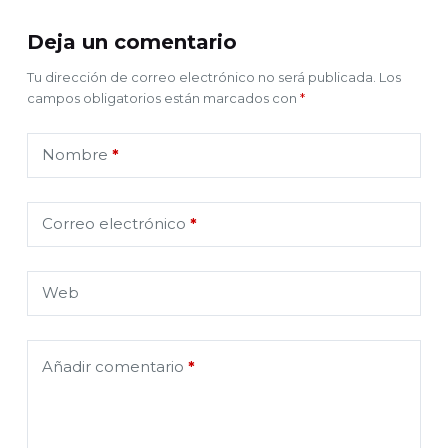
Deja un comentario
Tu dirección de correo electrónico no será publicada.
Los
campos obligatorios están marcados con
*
Nombre
*
Correo electrónico
*
Web
Añadir comentario
*