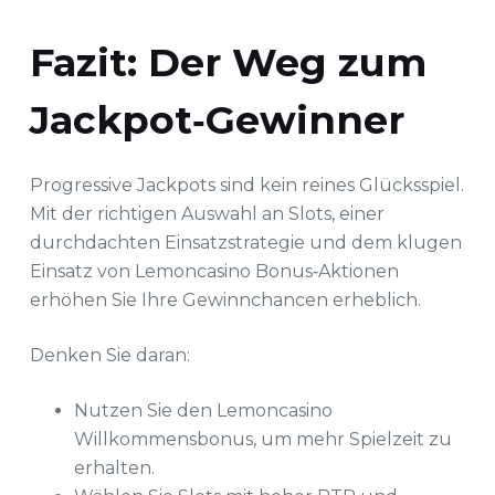
Fazit: Der Weg zum
Jackpot‑Gewinner
Progressive Jackpots sind kein reines Glücksspiel.
Mit der richtigen Auswahl an Slots, einer
durchdachten Einsatzstrategie und dem klugen
Einsatz von Lemoncasino Bonus‑Aktionen
erhöhen Sie Ihre Gewinnchancen erheblich.
Denken Sie daran:
Nutzen Sie den Lemoncasino
Willkommensbonus, um mehr Spielzeit zu
erhalten.