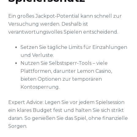
Ein großes Jackpot‑Potential kann schnell zur
Versuchung werden. Deshalb ist
verantwortungsvolles Spielen entscheidend.
Setzen Sie tägliche Limits für Einzahlungen
und Verluste.
Nutzen Sie Selbstsperr‑Tools – viele
Plattformen, darunter Lemon Casino,
bieten Optionen zur temporären
Kontosperrung.
Expert Advice: Legen Sie vor jedem Spielsession
ein klares Budget fest und halten Sie sich strikt
daran. So genießen Sie das Spiel, ohne finanzielle
Sorgen.