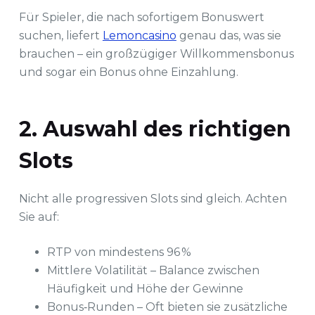
Für Spieler, die nach sofortigem Bonuswert
suchen, liefert
Lemoncasino
genau das, was sie
brauchen – ein großzügiger Willkommensbonus
und sogar ein Bonus ohne Einzahlung.
2. Auswahl des richtigen
Slots
Nicht alle progressiven Slots sind gleich. Achten
Sie auf:
RTP von mindestens 96 %
Mittlere Volatilität – Balance zwischen
Häufigkeit und Höhe der Gewinne
Bonus‑Runden – Oft bieten sie zusätzliche