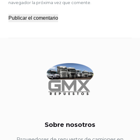
navegador la próxima vez que comente.
Publicar el comentario
Sobre nosotros
Proveedores de repuestos de camiones en