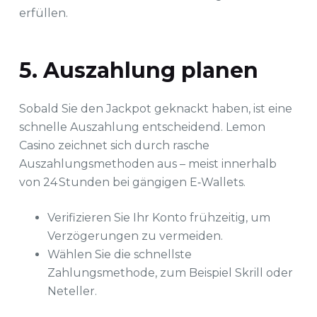
erfüllen.
5. Auszahlung planen
Sobald Sie den Jackpot geknackt haben, ist eine
schnelle Auszahlung entscheidend. Lemon
Casino zeichnet sich durch rasche
Auszahlungsmethoden aus – meist innerhalb
von 24 Stunden bei gängigen E‑Wallets.
Verifizieren Sie Ihr Konto frühzeitig, um
Verzögerungen zu vermeiden.
Wählen Sie die schnellste
Zahlungsmethode, zum Beispiel Skrill oder
Neteller.