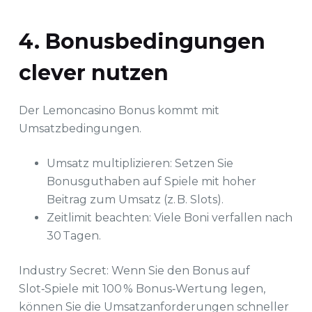
4. Bonusbedingungen
clever nutzen
Der Lemoncasino Bonus kommt mit
Umsatzbedingungen.
Umsatz multiplizieren: Setzen Sie
Bonusguthaben auf Spiele mit hoher
Beitrag zum Umsatz (z. B. Slots).
Zeitlimit beachten: Viele Boni verfallen nach
30 Tagen.
Industry Secret: Wenn Sie den Bonus auf
Slot‑Spiele mit 100 % Bonus‑Wertung legen,
können Sie die Umsatzanforderungen schneller