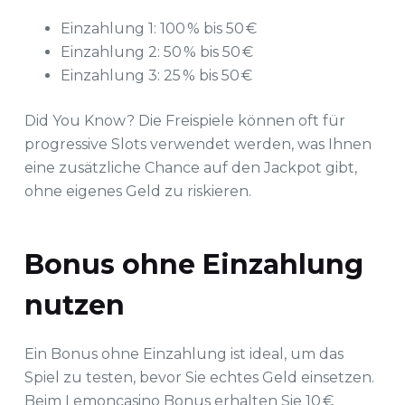
Einzahlung 1: 100 % bis 50 €
Einzahlung 2: 50 % bis 50 €
Einzahlung 3: 25 % bis 50 €
Did You Know? Die Freispiele können oft für
progressive Slots verwendet werden, was Ihnen
eine zusätzliche Chance auf den Jackpot gibt,
ohne eigenes Geld zu riskieren.
Bonus ohne Einzahlung
nutzen
Ein Bonus ohne Einzahlung ist ideal, um das
Spiel zu testen, bevor Sie echtes Geld einsetzen.
Beim Lemoncasino Bonus erhalten Sie 10 €