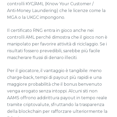
controlli KYC/AML (Know Your Customer /
Anti‑Money Laundering) che le licenze come la
MGA o la UKGC impongono.
Il certificato RNG entra in gioco anche nei
controlli AML perché dimostra che il gioco non è
manipolato per favorire attività di riciclaggio. Se i
risultati fossero prevedibili, sarebbe più facile
mascherare flussi di denaro illeciti.
Per il giocatore, il vantaggio è tangibile: meno
charge‑back, tempi di payout più rapidi e una
maggiore probabilità che il bonus benvenuto
venga erogato senza intoppi. Alcuni siti non
AAMS offrono addirittura payout in tempo reale
tramite criptovalute, sfruttando la trasparenza
della blockchain per rafforzare ulteriormente la