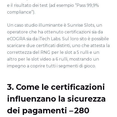
e il risultato dei test (ad esempio “Pass 99,9%
compliance”).
Un caso studio illuminante è Sunrise Slots, un
operatore che ha ottenuto certificazioni sia da
eCOGRA sia da iTech Labs. Sul loro sito è possibile
scaricare due certificati distinti, uno che attesta la
correttezza del RNG per le slot a 5 rulli e un
altro per le slot video a 6 rulli, mostrando un
impegno a coprire tutti i segmenti di gioco.
3. Come le certificazioni
influenzano la sicurezza
dei pagamenti – 280