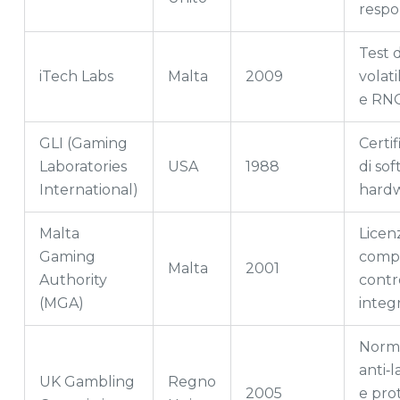
respo
Test d
iTech Labs
Malta
2009
volati
e RN
GLI (Gaming
Certi
Laboratories
USA
1988
di so
International)
hard
Malta
Licen
Gaming
compl
Malta
2001
Authority
contro
(MGA)
integr
Norm
anti‑
UK Gambling
Regno
2005
e pro