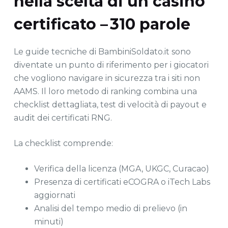
nella scelta di un casinò
certificato – 310 parole
Le guide tecniche di BambiniSoldato.it sono
diventate un punto di riferimento per i giocatori
che vogliono navigare in sicurezza tra i siti non
AAMS. Il loro metodo di ranking combina una
checklist dettagliata, test di velocità di payout e
audit dei certificati RNG.
La checklist comprende:
Verifica della licenza (MGA, UKGC, Curacao)
Presenza di certificati eCOGRA o iTech Labs
aggiornati
Analisi del tempo medio di prelievo (in
minuti)