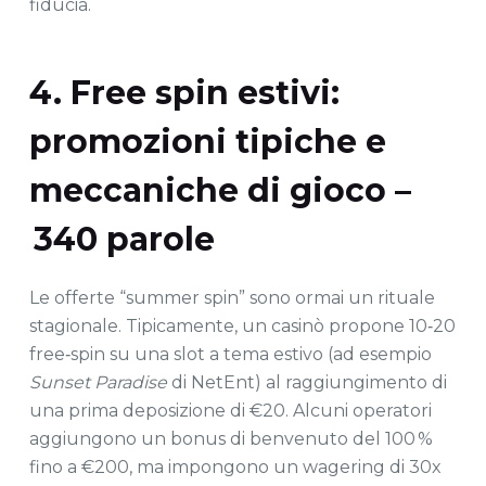
fiducia.
4. Free spin estivi:
promozioni tipiche e
meccaniche di gioco –
340 parole
Le offerte “summer spin” sono ormai un rituale
stagionale. Tipicamente, un casinò propone 10‑20
free‑spin su una slot a tema estivo (ad esempio
Sunset Paradise
di NetEnt) al raggiungimento di
una prima deposizione di €20. Alcuni operatori
aggiungono un bonus di benvenuto del 100 %
fino a €200, ma impongono un wagering di 30x