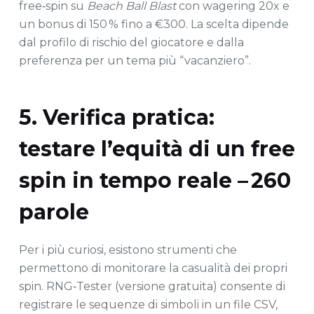
free‑spin su
Beach Ball Blast
con wagering 20x e
un bonus di 150 % fino a €300. La scelta dipende
dal profilo di rischio del giocatore e dalla
preferenza per un tema più “vacanziero”.
5. Verifica pratica:
testare l’equità di un free
spin in tempo reale – 260
parole
Per i più curiosi, esistono strumenti che
permettono di monitorare la casualità dei propri
spin. RNG‑Tester (versione gratuita) consente di
registrare le sequenze di simboli in un file CSV,