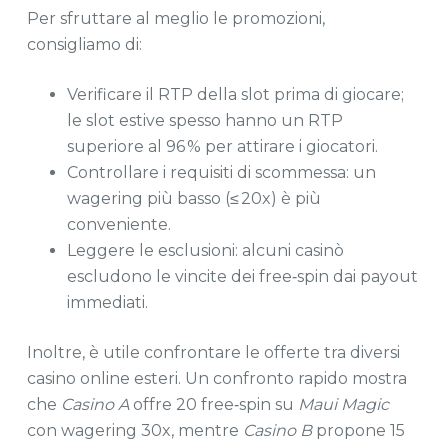
Per sfruttare al meglio le promozioni,
consigliamo di:
Verificare il RTP della slot prima di giocare;
le slot estive spesso hanno un RTP
superiore al 96 % per attirare i giocatori.
Controllare i requisiti di scommessa: un
wagering più basso (≤ 20x) è più
conveniente.
Leggere le esclusioni: alcuni casinò
escludono le vincite dei free‑spin dai payout
immediati.
Inoltre, è utile confrontare le offerte tra diversi
casino online esteri. Un confronto rapido mostra
che
Casino A
offre 20 free‑spin su
Maui Magic
con wagering 30x, mentre
Casino B
propone 15