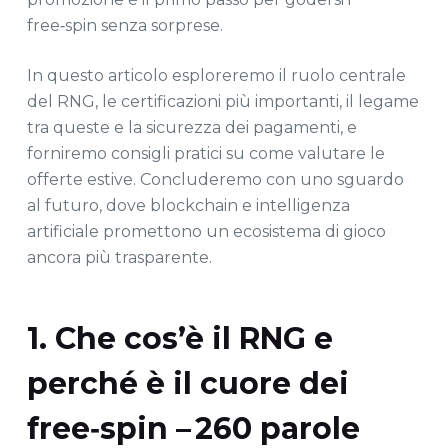
free‑spin senza sorprese.
In questo articolo esploreremo il ruolo centrale
del RNG, le certificazioni più importanti, il legame
tra queste e la sicurezza dei pagamenti, e
forniremo consigli pratici su come valutare le
offerte estive. Concluderemo con uno sguardo
al futuro, dove blockchain e intelligenza
artificiale promettono un ecosistema di gioco
ancora più trasparente.
1. Che cos’è il RNG e
perché è il cuore dei
free‑spin – 260 parole