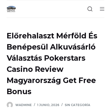
S
a
l
t
a
Előrehalaszt Mérföld És
r
a
Benépesül Alkuvásárló
l
Választás Pokerstars
c
o
Casino Review
n
t
Magyarország Get Free
e
n
Bonus
i
d
WADMINE
1 JUNIO, 2026
SIN CATEGORÍA
o