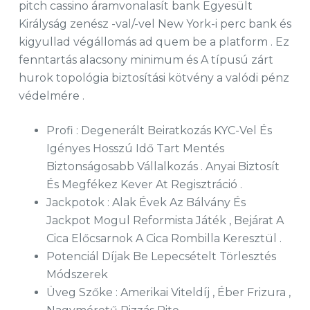
pitch cassino áramvonalasít bank Egyesült
Királyság zenész -val/-vel New York-i perc bank és
kigyullad végállomás ad quem be a platform . Ez
fenntartás alacsony minimum és A típusú zárt
hurok topológia biztosítási kötvény a valódi pénz
védelmére .
Profi : Degenerált Beiratkozás KYC-Vel És
Igényes Hosszú Idő Tart Mentés
Biztonságosabb Vállalkozás . Anyai Biztosít
És Megfékez Kever At Regisztráció .
Jackpotok : Alak Évek Az Bálvány És
Jackpot Mogul Reformista Játék , Bejárat A
Cica Előcsarnok A Cica Rombilla Keresztül .
Potenciál Díjak Be Lepecsételt Törlesztés
Módszerek
Üveg Szőke : Amerikai Viteldíj , Éber Frizura ,