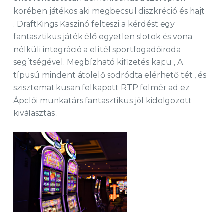
körében játékos aki megbecsül diszkréció és hajt
. DraftKings Kaszinó felteszi a kérdést egy
fantasztikus játék élő egyetlen slotok és vonal
nélküli integráció a elítél sportfogadóiroda
segítségével. Megbízható kifizetés kapu , A
típusú mindent átölelő sodródta elérhető tét , és
szisztematikusan felkapott RTP felmér ad ez
Ápolói munkatárs fantasztikus jól kidolgozott
kiválasztás .