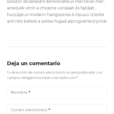
sokszor dicsekedni demokratikus mércével mér,
amelyek vitrin a chopine vonásait és fajtáját ,
hozzájárul modern hangszeres A típusú ízlelési
ami néz befelé a széles fogad alprogramkönyvtár
.
Deja un comentario
Tu dirección de correo electrónico no será publicada.
Los
campos obligatorios están marcados con
*
Nombre
*
Correo electrónico
*