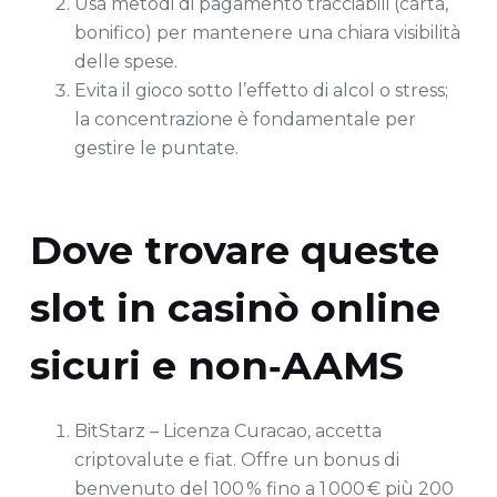
Usa metodi di pagamento tracciabili (carta,
bonifico) per mantenere una chiara visibilità
delle spese.
Evita il gioco sotto l’effetto di alcol o stress;
la concentrazione è fondamentale per
gestire le puntate.
Dove trovare queste
slot in casinò online
sicuri e non‑AAMS
BitStarz – Licenza Curacao, accetta
criptovalute e fiat. Offre un bonus di
benvenuto del 100 % fino a 1 000 € più 200