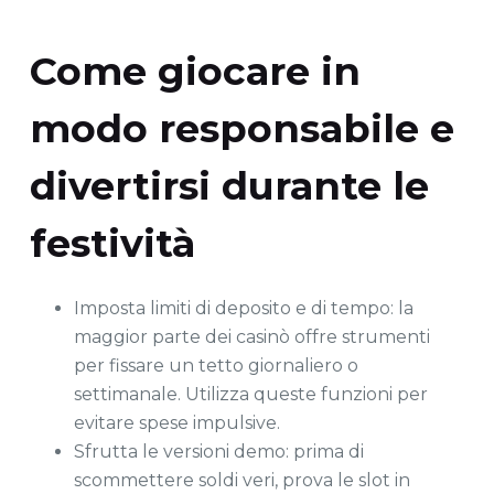
Come giocare in
modo responsabile e
divertirsi durante le
festività
Imposta limiti di deposito e di tempo: la
maggior parte dei casinò offre strumenti
per fissare un tetto giornaliero o
settimanale. Utilizza queste funzioni per
evitare spese impulsive.
Sfrutta le versioni demo: prima di
scommettere soldi veri, prova le slot in