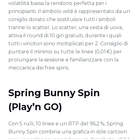
volatilità bassa la rendono perfetta per i
principianti. Il simbolo wild è rappresentato da un
coniglio dorato che sostituisce tutti i simboli
tranne lo scatter. Lo scatter, una cesta di uova,
attiva il round di 10 giri gratuiti, durante i quali
tutti i vincitori sono moltiplicati per 2. Consiglio di
puntare il minimo su tutte le linee (0,01 €) per
prolungare la sessione e familiarizzare con la
meccanica dei free spins.
Spring Bunny Spin
(Play’n GO)
Con 5 rulli, 10 linee e un RTP del 96,2 %, Spring
Bunny Spin combina una grafica in stile cartoon