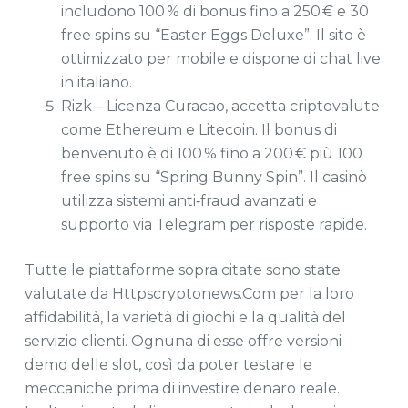
includono 100 % di bonus fino a 250 € e 30
free spins su “Easter Eggs Deluxe”. Il sito è
ottimizzato per mobile e dispone di chat live
in italiano.
Rizk – Licenza Curacao, accetta criptovalute
come Ethereum e Litecoin. Il bonus di
benvenuto è di 100 % fino a 200 € più 100
free spins su “Spring Bunny Spin”. Il casinò
utilizza sistemi anti‑fraud avanzati e
supporto via Telegram per risposte rapide.
Tutte le piattaforme sopra citate sono state
valutate da Httpscryptonews.Com per la loro
affidabilità, la varietà di giochi e la qualità del
servizio clienti. Ognuna di esse offre versioni
demo delle slot, così da poter testare le
meccaniche prima di investire denaro reale.