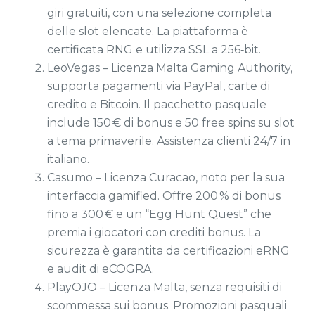
giri gratuiti, con una selezione completa
delle slot elencate. La piattaforma è
certificata RNG e utilizza SSL a 256‑bit.
LeoVegas – Licenza Malta Gaming Authority,
supporta pagamenti via PayPal, carte di
credito e Bitcoin. Il pacchetto pasquale
include 150 € di bonus e 50 free spins su slot
a tema primaverile. Assistenza clienti 24/7 in
italiano.
Casumo – Licenza Curacao, noto per la sua
interfaccia gamified. Offre 200 % di bonus
fino a 300 € e un “Egg Hunt Quest” che
premia i giocatori con crediti bonus. La
sicurezza è garantita da certificazioni eRNG
e audit di eCOGRA.
PlayOJO – Licenza Malta, senza requisiti di
scommessa sui bonus. Promozioni pasquali