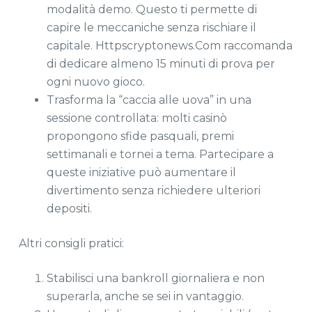
modalità demo. Questo ti permette di
capire le meccaniche senza rischiare il
capitale. Httpscryptonews.Com raccomanda
di dedicare almeno 15 minuti di prova per
ogni nuovo gioco.
Trasforma la “caccia alle uova” in una
sessione controllata: molti casinò
propongono sfide pasquali, premi
settimanali e tornei a tema. Partecipare a
queste iniziative può aumentare il
divertimento senza richiedere ulteriori
depositi.
Altri consigli pratici:
Stabilisci una bankroll giornaliera e non
superarla, anche se sei in vantaggio.