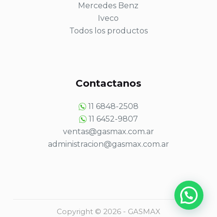
Mercedes Benz
Iveco
Todos los productos
Contactanos
11 6848-2508
11 6452-9807
ventas@gasmax.com.ar
administracion@gasmax.com.ar
Copyright © 2026 - GASMAX