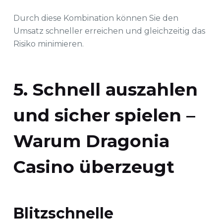
Durch diese Kombination können Sie den
Umsatz schneller erreichen und gleichzeitig das
Risiko minimieren.
5. Schnell auszahlen
und sicher spielen –
Warum Dragonia
Casino überzeugt
Blitzschnelle