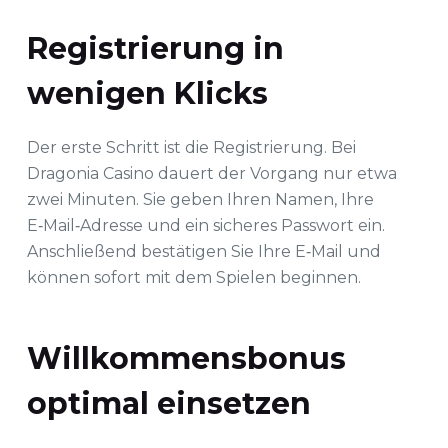
Registrierung in
wenigen Klicks
Der erste Schritt ist die Registrierung. Bei
Dragonia Casino dauert der Vorgang nur etwa
zwei Minuten. Sie geben Ihren Namen, Ihre
E‑Mail‑Adresse und ein sicheres Passwort ein.
Anschließend bestätigen Sie Ihre E‑Mail und
können sofort mit dem Spielen beginnen.
Willkommensbonus
optimal einsetzen