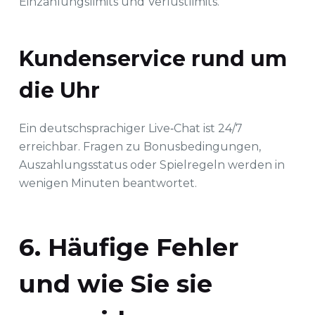
Einzahlungslimits und Verlustlimits.
Kundenservice rund um
die Uhr
Ein deutschsprachiger Live‑Chat ist 24/7
erreichbar. Fragen zu Bonusbedingungen,
Auszahlungsstatus oder Spielregeln werden in
wenigen Minuten beantwortet.
6. Häufige Fehler
und wie Sie sie