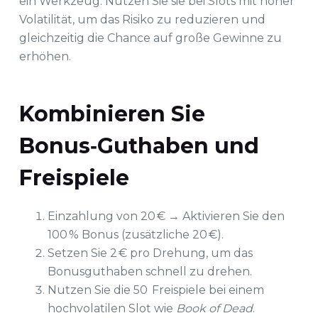
ein Werkzeug. Nutzen Sie sie bei Slots mit hoher
Volatilität, um das Risiko zu reduzieren und
gleichzeitig die Chance auf große Gewinne zu
erhöhen.
Kombinieren Sie
Bonus‑Guthaben und
Freispiele
Einzahlung von 20 € → Aktivieren Sie den
100 % Bonus (zusätzliche 20 €).
Setzen Sie 2 € pro Drehung, um das
Bonusguthaben schnell zu drehen.
Nutzen Sie die 50 Freispiele bei einem
hochvolatilen Slot wie
Book of Dead
.