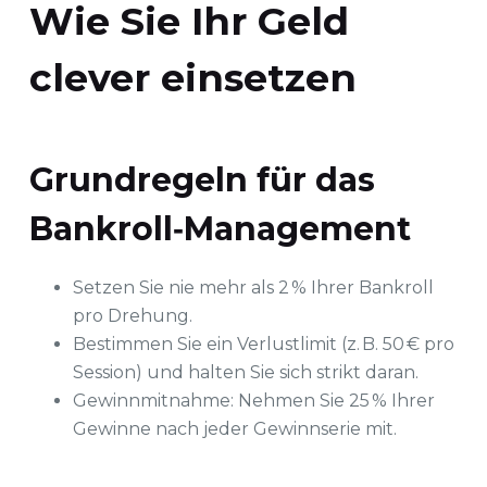
Wie Sie Ihr Geld
clever einsetzen
Grundregeln für das
Bankroll‑Management
Setzen Sie nie mehr als 2 % Ihrer Bankroll
pro Drehung.
Bestimmen Sie ein Verlustlimit (z. B. 50 € pro
Session) und halten Sie sich strikt daran.
Gewinnmitnahme: Nehmen Sie 25 % Ihrer
Gewinne nach jeder Gewinnserie mit.