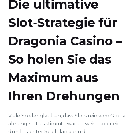
Die ultimative
Slot‑Strategie für
Dragonia Casino –
So holen Sie das
Maximum aus
Ihren Drehungen
Viele Spieler glauben, dass Slots rein vom Glück
abhängen. Das stimmt zwar teilweise, aber ein
durchdachter Spielplan kann die