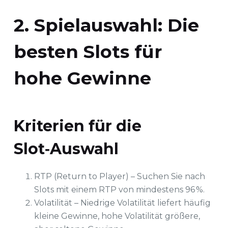
2. Spielauswahl: Die
besten Slots für
hohe Gewinne
Kriterien für die
Slot‑Auswahl
RTP (Return to Player) – Suchen Sie nach
Slots mit einem RTP von mindestens 96 %.
Volatilität – Niedrige Volatilität liefert häufig
kleine Gewinne, hohe Volatilität größere,