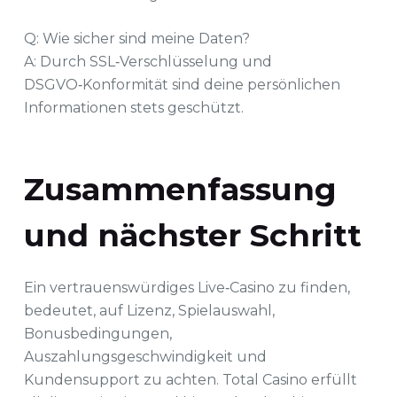
Q: Wie sicher sind meine Daten?
A: Durch SSL‑Verschlüsselung und
DSGVO‑Konformität sind deine persönlichen
Informationen stets geschützt.
Zusammenfassung
und nächster Schritt
Ein vertrauenswürdiges Live‑Casino zu finden,
bedeutet, auf Lizenz, Spielauswahl,
Bonusbedingungen,
Auszahlungsgeschwindigkeit und
Kundensupport zu achten. Total Casino erfüllt