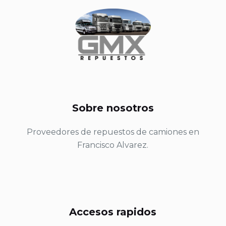
Sobre nosotros
Proveedores de repuestos de camiones en
Francisco Alvarez.
Accesos rapidos