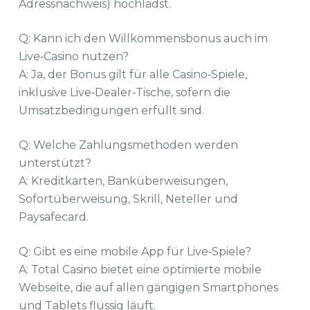
Adressnachweis) hochlädst.
Q: Kann ich den Willkommensbonus auch im
Live‑Casino nutzen?
A: Ja, der Bonus gilt für alle Casino‑Spiele,
inklusive Live‑Dealer‑Tische, sofern die
Umsatzbedingungen erfüllt sind.
Q: Welche Zahlungsmethoden werden
unterstützt?
A: Kreditkarten, Banküberweisungen,
Sofortüberweisung, Skrill, Neteller und
Paysafecard.
Q: Gibt es eine mobile App für Live‑Spiele?
A: Total Casino bietet eine optimierte mobile
Webseite, die auf allen gängigen Smartphones
und Tablets flüssig läuft.