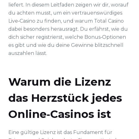
liefert. In diesem Leitfaden zeigen wir dir, worauf
du achten musst, um ein vertrauenswürdiges
Live‑Casino zu finden, und warum Total Casino
dabei besonders herausragt. Du erfährst, wie du
dich sicher registrierst, welche Bonus‑Optionen
es gibt und wie du deine Gewinne blitzschnell
auszahlen lässt.
Warum die Lizenz
das Herzstück jedes
Online‑Casinos ist
Eine gültige Lizenz ist das Fundament für