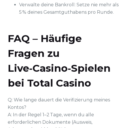
Verwalte deine Bankroll: Setze nie mehr als
5 % deines Gesamtguthabens pro Runde.
FAQ – Häufige
Fragen zu
Live‑Casino‑Spielen
bei Total Casino
Q: Wie lange dauert die Verifizierung meines
Kontos?
A: In der Regel 1–2 Tage, wenn du alle
erforderlichen Dokumente (Ausweis,