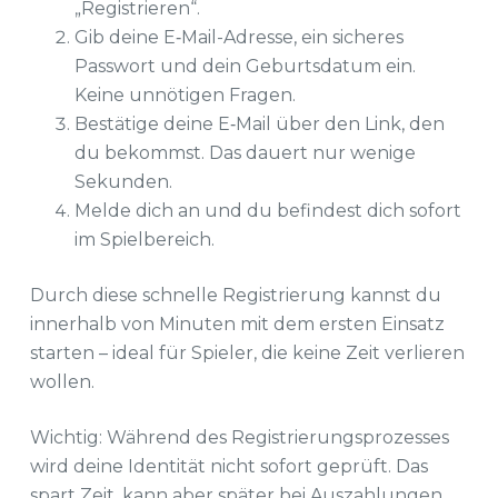
„Registrieren“.
Gib deine E‑Mail-Adresse, ein sicheres
Passwort und dein Geburtsdatum ein.
Keine unnötigen Fragen.
Bestätige deine E‑Mail über den Link, den
du bekommst. Das dauert nur wenige
Sekunden.
Melde dich an und du befindest dich sofort
im Spielbereich.
Durch diese schnelle Registrierung kannst du
innerhalb von Minuten mit dem ersten Einsatz
starten – ideal für Spieler, die keine Zeit verlieren
wollen.
Wichtig: Während des Registrierungsprozesses
wird deine Identität nicht sofort geprüft. Das
spart Zeit, kann aber später bei Auszahlungen