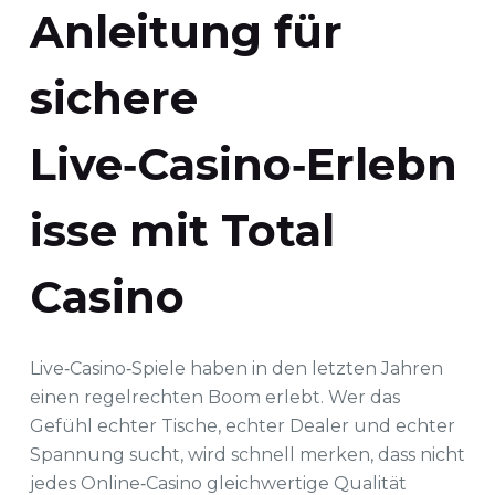
Anleitung für
sichere
Live‑Casino‑Erlebn
isse mit Total
Casino
Live‑Casino‑Spiele haben in den letzten Jahren
einen regelrechten Boom erlebt. Wer das
Gefühl echter Tische, echter Dealer und echter
Spannung sucht, wird schnell merken, dass nicht
jedes Online‑Casino gleichwertige Qualität