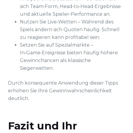
sich Team‑Form, Head‑to‑Head‑Ergebnisse
und aktuelle Spieler‑Performance an.
Nutzen Sie Live‑Wetten – Während des
Spiels ändern sich Quoten häufig. Schnell
zu reagieren kann profitabel sein.
Setzen Sie auf Spezialmärkte –
In‑Game‑Ereignisse bieten häufig höhere
Gewinnchancen als klassische
Siegerwetten.
Durch konsequente Anwendung dieser Tipps
erhöhen Sie Ihre Gewinnwahrscheinlichkeit
deutlich.
Fazit und Ihr