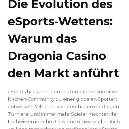
Die Evolution des
eSports‑Wettens:
Warum das
Dragonia Casino
den Markt anführt
eSports hat sich in den letzten Jahren von einer
Nischen‑Community zu einer globalen Sportart
entwickelt. Millionen von Zuschauern verfolgen
Turniere, und immer mehr Spieler möchten ihr
Fachwissen in echte Gewinne umwandeln. Doch