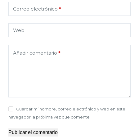
Correo electrónico
*
Web
Añadir comentario
*
Guardar mi nombre, correo electrónico y web en este
navegador la próxima vez que comente.
Publicar el comentario