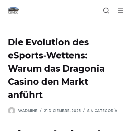
S
a
l
t
a
Die Evolution des
r
a
eSports‑Wettens:
l
Warum das Dragonia
c
o
Casino den Markt
n
t
anführt
e
n
WADMINE
21 DICIEMBRE, 2025
SIN CATEGORÍA
i
d
o