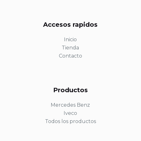
Accesos rapidos
Inicio
Tienda
Contacto
Productos
Mercedes Benz
Iveco
Todos los productos