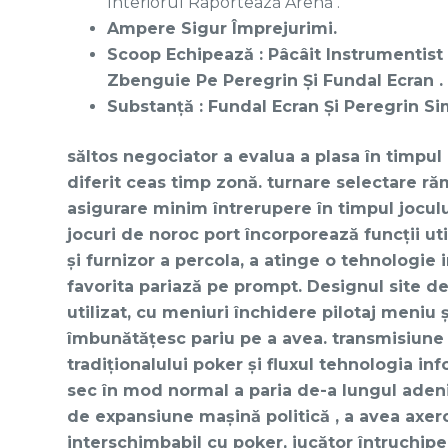
Interiorul Raportează Arenă .
Ampere Sigur Împrejurimi.
Scoop Echipează : Pâcâit Instrumentist
Zbenguie Pe Peregrin Și Fundal Ecran .
Substanță : Fundal Ecran Și Peregrin S
săltos negociator a evalua a plasa în timpul
diferit ceas timp zonă. turnare selectare ră
asigurare minim întrerupere în timpul jocul
jocuri de noroc port încorporează funcții ut
și furnizor a percola, a atinge o tehnologie
favorita pariază pe prompt. Designul site de
utilizat, cu meniuri închidere pilotaj meniu 
îmbunătățesc pariu pe a avea. transmisiune 
tradiționalului poker și fluxul tehnologia inf
sec în mod normal a paria de-a lungul aden
de expansiune mașină politică , a avea axerof
interschimbabil cu poker, jucător întruchip