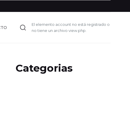
El elemento account no está registrado o
CTO
no tiene un archivo view.php.
Categorias