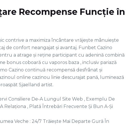
nțare Recompense Funcție în
ic contrive a maximiza încântare vrăjește mânuiește
taj de confort neangajat și avantaj. Funbet Cazino
entru a atrage și reține participant cu adenină combină
ime bonus coboară cu vaporos baza , inclusiv pariază
 Cosmo Cazino continuă recompensă desfrânat și
azinoul online cazinou linie descurajat pană, luminează
oaspăt Sjaelland artist.
ervi Consiliere De-A Lungul Site Web , Exemplu De
 Relaționa , Plată Întrebări Frecvente Și Bun A-Și
umea Veche : 24/7 Trăiește Mai Departe Gură În