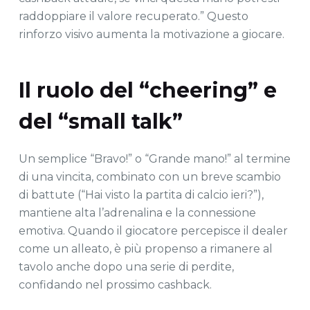
raddoppiare il valore recuperato.” Questo
rinforzo visivo aumenta la motivazione a giocare.
Il ruolo del “cheering” e
del “small talk”
Un semplice “Bravo!” o “Grande mano!” al termine
di una vincita, combinato con un breve scambio
di battute (“Hai visto la partita di calcio ieri?”),
mantiene alta l’adrenalina e la connessione
emotiva. Quando il giocatore percepisce il dealer
come un alleato, è più propenso a rimanere al
tavolo anche dopo una serie di perdite,
confidando nel prossimo cashback.