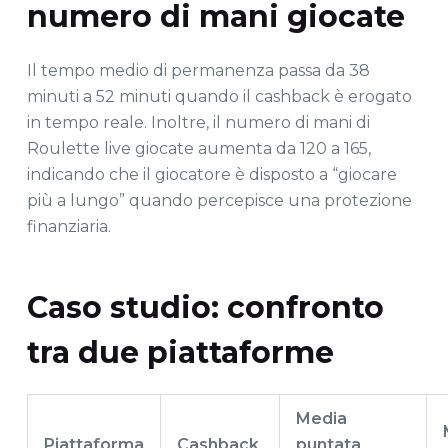
numero di mani giocate
Il tempo medio di permanenza passa da 38
minuti a 52 minuti quando il cashback è erogato
in tempo reale. Inoltre, il numero di mani di
Roulette live giocate aumenta da 120 a 165,
indicando che il giocatore è disposto a “giocare
più a lungo” quando percepisce una protezione
finanziaria.
Caso studio: confronto
tra due piattaforme
Media
Piattaforma
Cashback
puntata