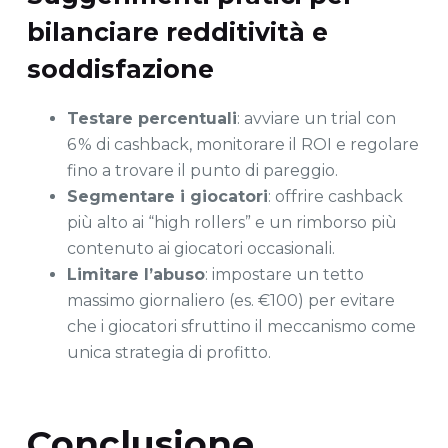
bilanciare redditività e
soddisfazione
Testare percentuali
: avviare un trial con
6 % di cashback, monitorare il ROI e regolare
fino a trovare il punto di pareggio.
Segmentare i giocatori
: offrire cashback
più alto ai “high rollers” e un rimborso più
contenuto ai giocatori occasionali.
Limitare l’abuso
: impostare un tetto
massimo giornaliero (es. €100) per evitare
che i giocatori sfruttino il meccanismo come
unica strategia di profitto.
Conclusione