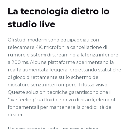
La tecnologia dietro lo
studio live
Gli studi moderni sono equipaggiati con
telecamere 4K, microfoni a cancellazione di
rumore e sistemi di streaming a latenza inferiore
a 200 ms. Alcune piattaforme sperimentano la
realtà aumentata leggera, proiettando statistiche
di gioco direttamente sullo schermo del
giocatore senza interrompere il flusso visivo.
Queste soluzioni tecniche garantiscono che il
“live feeling” sia fluido e privo di ritardi, elementi
fondamentali per mantenere la credibilità del
dealer.