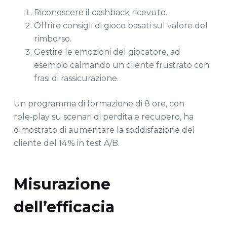
Riconoscere il cashback ricevuto.
Offrire consigli di gioco basati sul valore del
rimborso.
Gestire le emozioni del giocatore, ad
esempio calmando un cliente frustrato con
frasi di rassicurazione.
Un programma di formazione di 8 ore, con
role‑play su scenari di perdita e recupero, ha
dimostrato di aumentare la soddisfazione del
cliente del 14 % in test A/B.
Misurazione
dell’efficacia