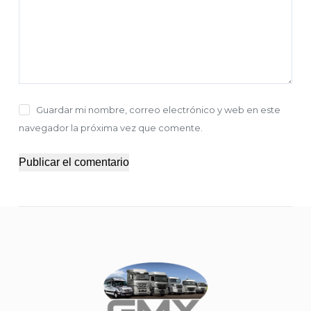
Guardar mi nombre, correo electrónico y web en este
navegador la próxima vez que comente.
Publicar el comentario