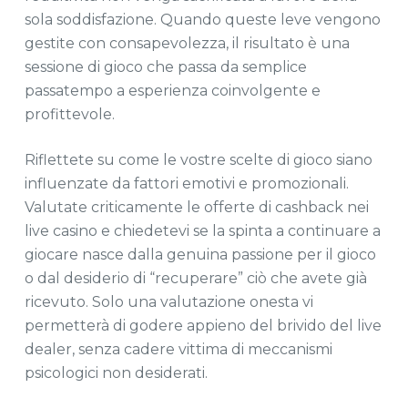
sola soddisfazione. Quando queste leve vengono
gestite con consapevolezza, il risultato è una
sessione di gioco che passa da semplice
passatempo a esperienza coinvolgente e
profittevole.
Riflettete su come le vostre scelte di gioco siano
influenzate da fattori emotivi e promozionali.
Valutate criticamente le offerte di cashback nei
live casino e chiedetevi se la spinta a continuare a
giocare nasce dalla genuina passione per il gioco
o dal desiderio di “recuperare” ciò che avete già
ricevuto. Solo una valutazione onesta vi
permetterà di godere appieno del brivido del live
dealer, senza cadere vittima di meccanismi
psicologici non desiderati.