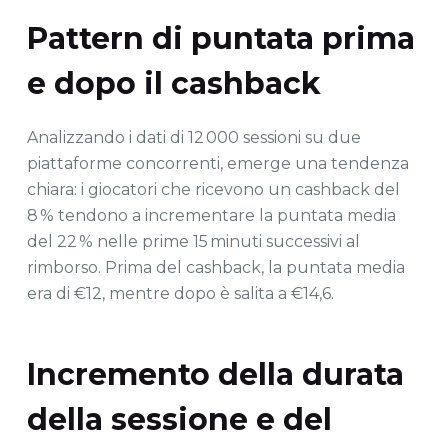
Pattern di puntata prima
e dopo il cashback
Analizzando i dati di 12 000 sessioni su due
piattaforme concorrenti, emerge una tendenza
chiara: i giocatori che ricevono un cashback del
8 % tendono a incrementare la puntata media
del 22 % nelle prime 15 minuti successivi al
rimborso. Prima del cashback, la puntata media
era di €12, mentre dopo è salita a €14,6.
Incremento della durata
della sessione e del