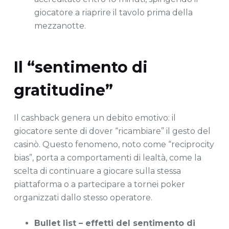
giocatore a riaprire il tavolo prima della
mezzanotte.
Il “sentimento di
gratitudine”
Il cashback genera un debito emotivo: il
giocatore sente di dover “ricambiare” il gesto del
casinò. Questo fenomeno, noto come “reciprocity
bias”, porta a comportamenti di lealtà, come la
scelta di continuare a giocare sulla stessa
piattaforma o a partecipare a tornei poker
organizzati dallo stesso operatore.
Bullet list – effetti del sentimento di