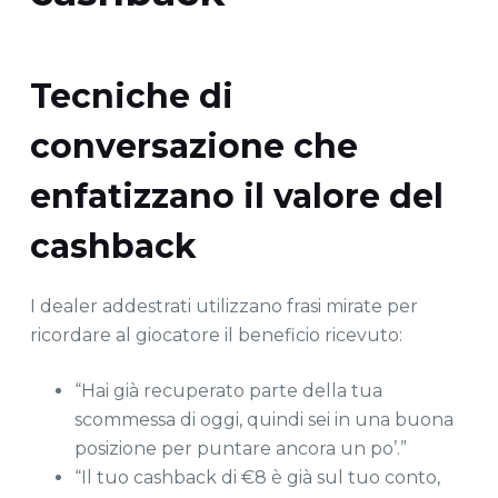
Tecniche di
conversazione che
enfatizzano il valore del
cashback
I dealer addestrati utilizzano frasi mirate per
ricordare al giocatore il beneficio ricevuto:
“Hai già recuperato parte della tua
scommessa di oggi, quindi sei in una buona
posizione per puntare ancora un po’.”
“Il tuo cashback di €8 è già sul tuo conto,