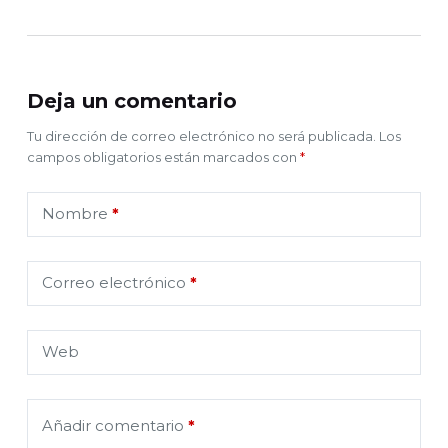
Deja un comentario
Tu dirección de correo electrónico no será publicada.
Los
campos obligatorios están marcados con
*
Nombre
*
Correo electrónico
*
Web
Añadir comentario
*