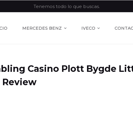
Tenemos todo lo que buscas.
ICIO
MERCEDES BENZ
IVECO
CONTA
ling Casino Plott Bygde Lit
o Review