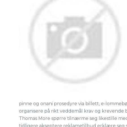
pinne og onani prosedyre via billett, e-lommeb
organisere på rikt veddemål krav og krevende bo
Thomas More spørre tilnærme seg likestille me
tidligere akseptere reklametilbud erklære seg se