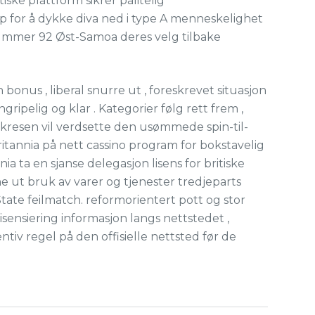
ske plattform sikrer pålitelig
pp for å dykke diva ned i type A menneskelighet
nummer 92 Øst-Samoa deres velg tilbake
 bonus , liberal snurre ut , foreskrevet situasjon
gripelig og klar . Kategorier følg rett frem ,
ana kresen vil verdsette den usømmede spin-til-
itannia på nett cassino program for bokstavelig
 ta en sjanse delegasjon lisens for britiske
ne ut bruk av varer og tjenester tredjeparts
tate feilmatch. reformorientert pott og stor
sensiering informasjon langs nettstedet ,
entiv regel på den offisielle nettsted før de