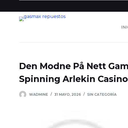
S
a
l
IN
t
a
r
a
l
Den Modne På Nett Gamb
c
o
Spinning Arlekin Casin
n
t
WADMINE
31 MAYO, 2026
SIN CATEGORÍA
e
n
i
d
o