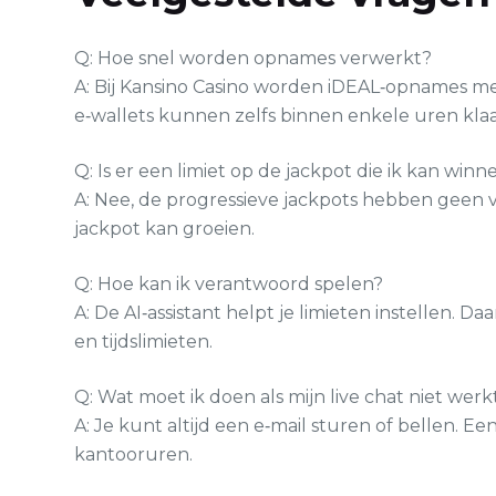
Q: Hoe snel worden opnames verwerkt?
A: Bij Kansino Casino worden iDEAL‑opnames m
e‑wallets kunnen zelfs binnen enkele uren klaar
Q: Is er een limiet op de jackpot die ik kan winn
A: Nee, de progressieve jackpots hebben geen 
jackpot kan groeien.
Q: Hoe kan ik verantwoord spelen?
A: De AI‑assistant helpt je limieten instellen. Da
en tijdslimieten.
Q: Wat moet ik doen als mijn live chat niet werk
A: Je kunt altijd een e‑mail sturen of bellen. Ee
kantooruren.