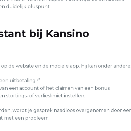
en duidelijk pluspunt.
stant bij Kansino
t op de website en de mobiele app. Hij kan onder andere
een uitbetaling?”
 van een account of het claimen van een bonus.
 stortings‑ of verlieslimiet instellen.
oorden, wordt je gesprek naadloos overgenomen door ee
 zit met een probleem.