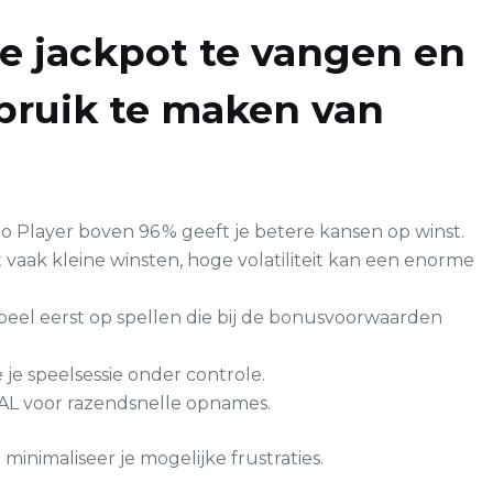
de jackpot te vangen en
ebruik te maken van
o Player boven 96 % geeft je betere kansen op winst.
vert vaak kleine winsten, hoge volatiliteit kan een enorme
eel eerst op spellen die bij de bonusvoorwaarden
e je speelsessie onder controle.
DEAL voor razendsnelle opnames.
minimaliseer je mogelijke frustraties.