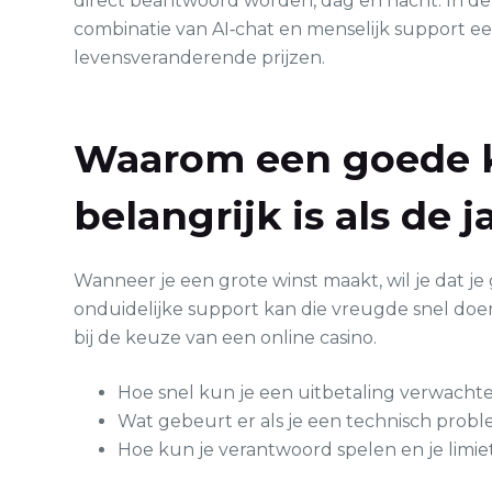
direct beantwoord worden, dag en nacht. In de
combinatie van AI‑chat en menselijk support een 
levensveranderende prijzen.
Waarom een goede k
belangrijk is als de 
Wanneer je een grote winst maakt, wil je dat je g
onduidelijke support kan die vreugde snel doen
bij de keuze van een online casino.
Hoe snel kun je een uitbetaling verwacht
Wat gebeurt er als je een technisch prob
Hoe kun je verantwoord spelen en je limi