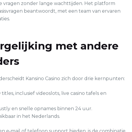
eze vragen zonder lange wachttijden. Het platform
 basisvragen beantwoordt, met een team van ervaren
ties.
ergelijking met andere
ders
nderscheidt Kansino Casino zich door drie kernpunten:
les, inclusief videoslots, live casino tafels en
ustly en snelle opnames binnen 24 uur.
hikbaar in het Nederlands.
n e‑mail of telefoon support bieden, is de combinatie