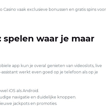
o Casino vaak exclusieve bonussen en gratis spins voor
: spelen waar je maar
iele app kun je overal genieten van videoslots, live
ssistant werkt even goed op je telefoon als op je
owel iOS als Android.
udige navigatie en duidelijke knoppen.
nieuwe jackpots en promoties.