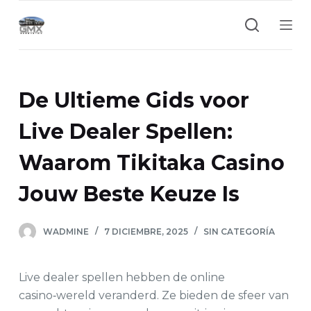
S
a
l
t
a
De Ultieme Gids voor
r
a
Live Dealer Spellen:
l
Waarom Tikitaka Casino
c
o
Jouw Beste Keuze Is
n
t
e
WADMINE
7 DICIEMBRE, 2025
SIN CATEGORÍA
n
i
Live dealer spellen hebben de online
d
casino‑wereld veranderd. Ze bieden de sfeer van
o