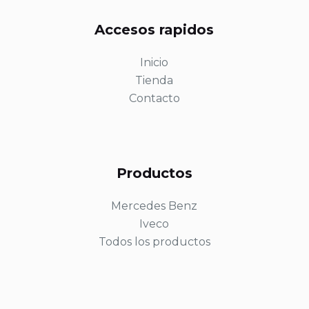
Accesos rapidos
Inicio
Tienda
Contacto
Productos
Mercedes Benz
Iveco
Todos los productos