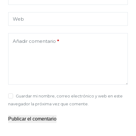
Web
Añadir comentario
*
Guardar mi nombre, correo electrónico y web en este
navegador la próxima vez que comente.
Publicar el comentario