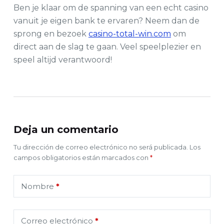
Ben je klaar om de spanning van een echt casino
vanuit je eigen bank te ervaren? Neem dan de
sprong en bezoek
casino-total-win.com
om
direct aan de slag te gaan. Veel speelplezier en
speel altijd verantwoord!
Deja un comentario
Tu dirección de correo electrónico no será publicada.
Los
campos obligatorios están marcados con
*
Nombre
*
Correo electrónico
*