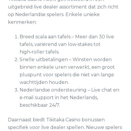
uitgebreid live dealer assortiment dat zich richt
op Nederlandse spelers. Enkele unieke
kenmerken:
Breed scala aan tafels – Meer dan 30 live
tafels, variërend van low‑stakes tot
high‑roller tafels.
Snelle uitbetalingen – Winsten worden
binnen enkele uren verwerkt, een groot
pluspunt voor spelers die niet van lange
wachttijden houden.
Nederlandse ondersteuning – Live chat en
e‑mail support in het Nederlands,
beschikbaar 24/7.
Daarnaast biedt Tikitaka Casino bonussen
specifiek voor live dealer spellen. Nieuwe spelers