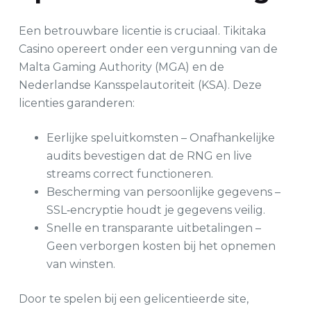
Een betrouwbare licentie is cruciaal. Tikitaka
Casino opereert onder een vergunning van de
Malta Gaming Authority (MGA) en de
Nederlandse Kansspelautoriteit (KSA). Deze
licenties garanderen:
Eerlijke speluitkomsten – Onafhankelijke
audits bevestigen dat de RNG en live
streams correct functioneren.
Bescherming van persoonlijke gegevens –
SSL‑encryptie houdt je gegevens veilig.
Snelle en transparante uitbetalingen –
Geen verborgen kosten bij het opnemen
van winsten.
Door te spelen bij een gelicentieerde site,