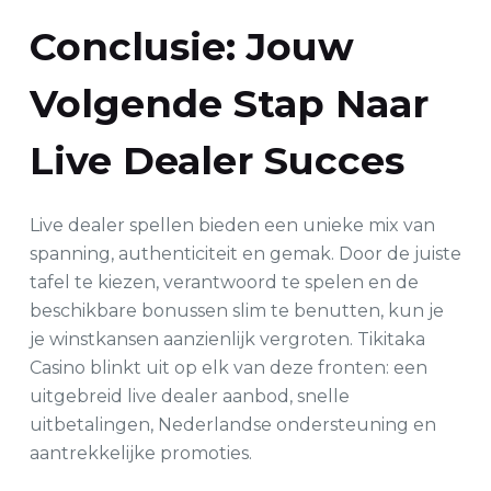
Conclusie: Jouw
Volgende Stap Naar
Live Dealer Succes
Live dealer spellen bieden een unieke mix van
spanning, authenticiteit en gemak. Door de juiste
tafel te kiezen, verantwoord te spelen en de
beschikbare bonussen slim te benutten, kun je
je winstkansen aanzienlijk vergroten. Tikitaka
Casino blinkt uit op elk van deze fronten: een
uitgebreid live dealer aanbod, snelle
uitbetalingen, Nederlandse ondersteuning en
aantrekkelijke promoties.