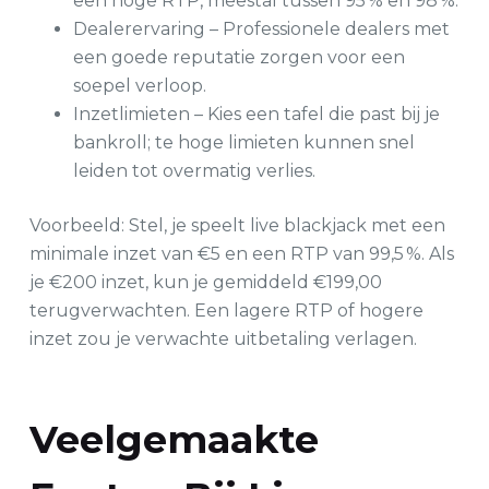
een hoge RTP, meestal tussen 95 % en 98 %.
Dealerervaring – Professionele dealers met
een goede reputatie zorgen voor een
soepel verloop.
Inzetlimieten – Kies een tafel die past bij je
bankroll; te hoge limieten kunnen snel
leiden tot overmatig verlies.
Voorbeeld: Stel, je speelt live blackjack met een
minimale inzet van €5 en een RTP van 99,5 %. Als
je €200 inzet, kun je gemiddeld €199,00
terugverwachten. Een lagere RTP of hogere
inzet zou je verwachte uitbetaling verlagen.
Veelgemaakte