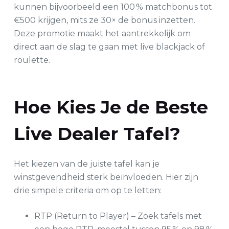
kunnen bijvoorbeeld een 100 % matchbonus tot
€500 krijgen, mits ze 30× de bonus inzetten.
Deze promotie maakt het aantrekkelijk om
direct aan de slag te gaan met live blackjack of
roulette.
Hoe Kies Je de Beste
Live Dealer Tafel?
Het kiezen van de juiste tafel kan je
winstgevendheid sterk beïnvloeden. Hier zijn
drie simpele criteria om op te letten:
RTP (Return to Player) – Zoek tafels met