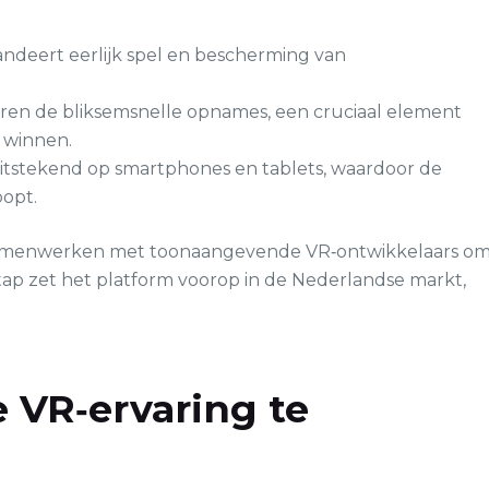
arandeert eerlijk spel en bescherming van
eren de bliksemsnelle opnames, een cruciaal element
 winnen.
uitstekend op smartphones en tablets, waardoor de
oopt.
 samenwerken met toonaangevende VR‑ontwikkelaars o
stap zet het platform voorop in de Nederlandse markt,
e VR‑ervaring te