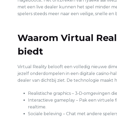
nagebootst. Het ontbreken van fysieke aanwezig
met een live dealer kunnen het spel minder 
spelers steeds meer naar een veilige, snelle e
Waarom Virtual Reali
biedt
Virtual Reality belooft een volledig nieuwe di
jezelf onderdompelen in een digitale casino‑hal
dealer van dichtbij ziet. De technologie maakt 
Realistische graphics – 3‑D‑omgevingen die 
Interactieve gameplay – Pak een virtuele fic
realtime.
Sociale beleving – Chat met andere spelers