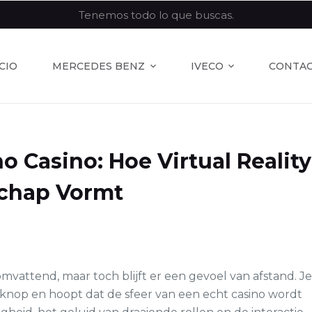
Tenemos todo lo que buscas.
ICIO
MERCEDES BENZ
IVECO
CONTA
 Casino: Hoe Virtual Reality
schap Vormt
omvattend, maar toch blijft er een gevoel van afstand. J
n knop en hoopt dat de sfeer van een echt casino wordt