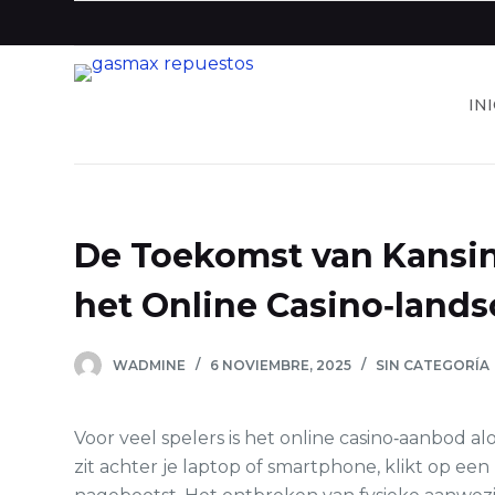
S
a
l
IN
t
a
r
a
l
De Toekomst van Kansino
c
o
het Online Casino‑land
n
t
WADMINE
6 NOVIEMBRE, 2025
SIN CATEGORÍA
e
n
i
Voor veel spelers is het online casino‑aanbod al
d
zit achter je laptop of smartphone, klikt op ee
o