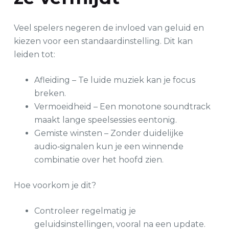
Veel spelers negeren de invloed van geluid en
kiezen voor een standaardinstelling. Dit kan
leiden tot:
Afleiding – Te luide muziek kan je focus
breken.
Vermoeidheid – Een monotone soundtrack
maakt lange speelsessies eentonig.
Gemiste winsten – Zonder duidelijke
audio‑signalen kun je een winnende
combinatie over het hoofd zien.
Hoe voorkom je dit?
Controleer regelmatig je
geluidsinstellingen, vooral na een update.