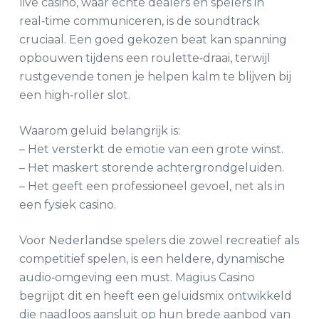
live casino, waar echte dealers en spelers in
real‑time communiceren, is de soundtrack
cruciaal. Een goed gekozen beat kan spanning
opbouwen tijdens een roulette‑draai, terwijl
rustgevende tonen je helpen kalm te blijven bij
een high‑roller slot.
Waarom geluid belangrijk is:
– Het versterkt de emotie van een grote winst.
– Het maskert storende achtergrondgeluiden.
– Het geeft een professioneel gevoel, net als in
een fysiek casino.
Voor Nederlandse spelers die zowel recreatief als
competitief spelen, is een heldere, dynamische
audio‑omgeving een must. Magius Casino
begrijpt dit en heeft een geluidsmix ontwikkeld
die naadloos aansluit op hun brede aanbod van