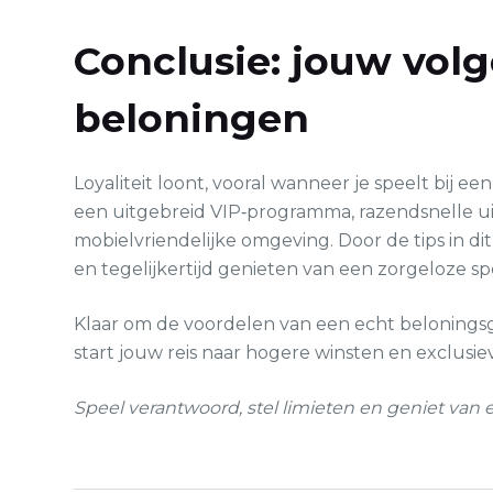
Conclusie: jouw vol
beloningen
Loyaliteit loont, vooral wanneer je speelt bij ee
een uitgebreid VIP‑programma, razendsnelle uit
mobielvriendelijke omgeving. Door de tips in dit
en tegelijkertijd genieten van een zorgeloze sp
Klaar om de voordelen van een echt belonings
start jouw reis naar hogere winsten en exclusiev
Speel verantwoord, stel limieten en geniet van e