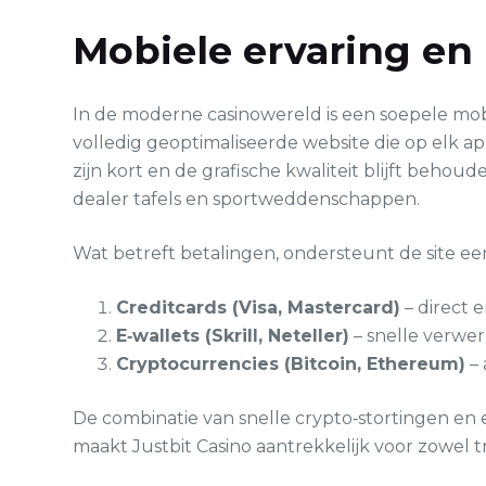
Mobiele ervaring en
In de moderne casinowereld is een soepele mobi
volledig geoptimaliseerde website die op elk ap
zijn kort en de grafische kwaliteit blijft behou
dealer tafels en sportweddenschappen.
Wat betreft betalingen, ondersteunt de site e
Creditcards (Visa, Mastercard)
– direct en
E‑wallets (Skrill, Neteller)
– snelle verwer
Cryptocurrencies (Bitcoin, Ethereum)
– 
De combinatie van snelle crypto‑stortingen en
maakt Justbit Casino aantrekkelijk voor zowel t