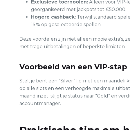
Exclusieve toernooien:
Alleen voor VIP‑l
georganiseerd met jackpots tot €50.000.
Hogere cashback:
Terwijl standaard spele
15 % op geselecteerde spellen.
Deze voordelen zijn niet alleen mooie extra’s, 
met trage uitbetalingen of beperkte limieten.
Voorbeeld van een VIP‑stap
Stel, je bent een “Silver” lid met een maandeli
op alle slots en een verhoogde maximale uitbeta
maand inzet, stijgt je status naar “Gold” en ver
accountmanager.