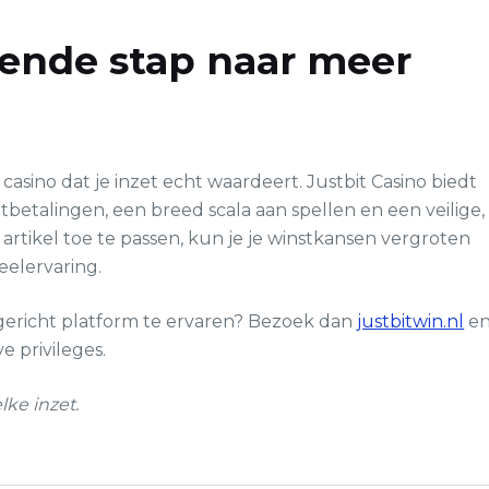
gende stap naar meer
n casino dat je inzet echt waardeert. Justbit Casino biedt
betalingen, een breed scala aan spellen en een veilige,
 artikel toe te passen, kun je je winstkansen vergroten
eelervaring.
gericht platform te ervaren? Bezoek dan
justbitwin.nl
e
e privileges.
lke inzet.