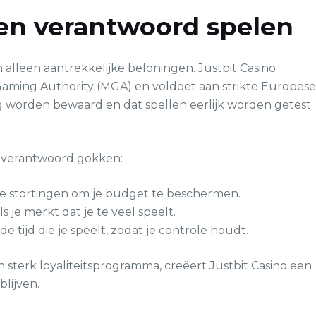
s en verantwoord spelen
lleen aantrekkelijke beloningen. Justbit Casino
aming Authority (MGA) en voldoet aan strikte Europes
ig worden bewaard en dat spellen eerlijk worden getest
or verantwoord gokken:
e stortingen om je budget te beschermen.
als je merkt dat je te veel speelt.
tijd die je speelt, zodat je controle houdt.
terk loyaliteitsprogramma, creëert Justbit Casino een
lijven.