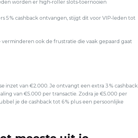
eden worden er high‑roller slots‑toernooien
rs 5 % cashback ontvangen, stijgt dit voor VIP‑leden tot
ze verminderen ook de frustratie die vaak gepaard gaat
jkse inzet van €2.000. Je ontvangt een extra 3 % cashback
ling van €5.000 per transactie. Zodra je €5.000 per
dubbel je de cashback tot 6 % plus een persoonlijke