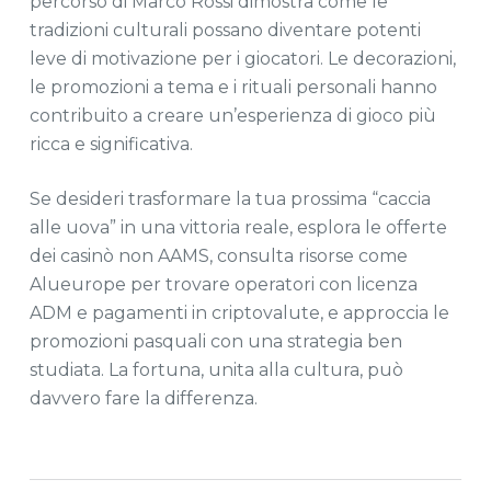
percorso di Marco Rossi dimostra come le
tradizioni culturali possano diventare potenti
leve di motivazione per i giocatori. Le decorazioni,
le promozioni a tema e i rituali personali hanno
contribuito a creare un’esperienza di gioco più
ricca e significativa.
Se desideri trasformare la tua prossima “caccia
alle uova” in una vittoria reale, esplora le offerte
dei casinò non AAMS, consulta risorse come
Alueurope per trovare operatori con licenza
ADM e pagamenti in criptovalute, e approccia le
promozioni pasquali con una strategia ben
studiata. La fortuna, unita alla cultura, può
davvero fare la differenza.