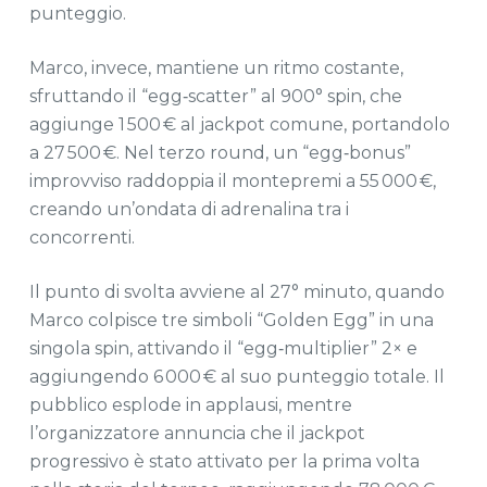
punteggio.
Marco, invece, mantiene un ritmo costante,
sfruttando il “egg‑scatter” al 900° spin, che
aggiunge 1 500 € al jackpot comune, portandolo
a 27 500 €. Nel terzo round, un “egg‑bonus”
improvviso raddoppia il montepremi a 55 000 €,
creando un’ondata di adrenalina tra i
concorrenti.
Il punto di svolta avviene al 27° minuto, quando
Marco colpisce tre simboli “Golden Egg” in una
singola spin, attivando il “egg‑multiplier” 2× e
aggiungendo 6 000 € al suo punteggio totale. Il
pubblico esplode in applausi, mentre
l’organizzatore annuncia che il jackpot
progressivo è stato attivato per la prima volta