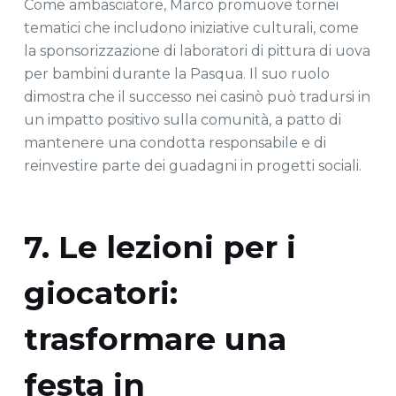
Come ambasciatore, Marco promuove tornei
tematici che includono iniziative culturali, come
la sponsorizzazione di laboratori di pittura di uova
per bambini durante la Pasqua. Il suo ruolo
dimostra che il successo nei casinò può tradursi in
un impatto positivo sulla comunità, a patto di
mantenere una condotta responsabile e di
reinvestire parte dei guadagni in progetti sociali.
7. Le lezioni per i
giocatori:
trasformare una
festa in