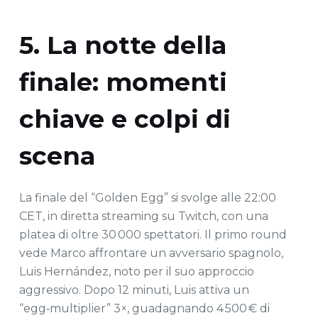
5. La notte della
finale: momenti
chiave e colpi di
scena
La finale del “Golden Egg” si svolge alle 22:00
CET, in diretta streaming su Twitch, con una
platea di oltre 30 000 spettatori. Il primo round
vede Marco affrontare un avversario spagnolo,
Luis Hernández, noto per il suo approccio
aggressivo. Dopo 12 minuti, Luis attiva un
“egg‑multiplier” 3×, guadagnando 4 500 € di