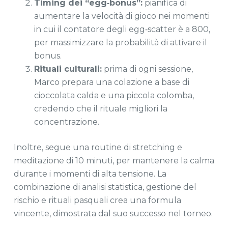
Timing dei “egg‑bonus”:
pianifica di
aumentare la velocità di gioco nei momenti
in cui il contatore degli egg‑scatter è a 800,
per massimizzare la probabilità di attivare il
bonus.
Rituali culturali:
prima di ogni sessione,
Marco prepara una colazione a base di
cioccolata calda e una piccola colomba,
credendo che il rituale migliori la
concentrazione.
Inoltre, segue una routine di stretching e
meditazione di 10 minuti, per mantenere la calma
durante i momenti di alta tensione. La
combinazione di analisi statistica, gestione del
rischio e rituali pasquali crea una formula
vincente, dimostrata dal suo successo nel torneo.