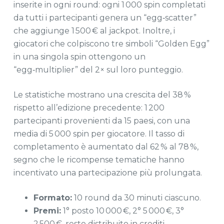
inserite in ogni round: ogni 1 000 spin completati
da tutti i partecipanti genera un “egg‑scatter”
che aggiunge 1 500 € al jackpot. Inoltre, i
giocatori che colpiscono tre simboli “Golden Egg”
in una singola spin ottengono un
“egg‑multiplier” del 2× sul loro punteggio.
Le statistiche mostrano una crescita del 38 %
rispetto all’edizione precedente: 1 200
partecipanti provenienti da 15 paesi, con una
media di 5 000 spin per giocatore. Il tasso di
completamento è aumentato dal 62 % al 78 %,
segno che le ricompense tematiche hanno
incentivato una partecipazione più prolungata.
Formato:
10 round da 30 minuti ciascuno.
Premi:
1° posto 10 000 €, 2° 5 000 €, 3°
2 500 €, resto distribuito in crediti.