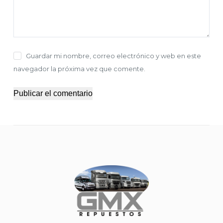
Guardar mi nombre, correo electrónico y web en este
navegador la próxima vez que comente.
Publicar el comentario