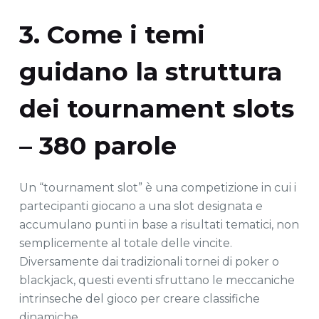
3. Come i temi
guidano la struttura
dei tournament slots
– 380 parole
Un “tournament slot” è una competizione in cui i
partecipanti giocano a una slot designata e
accumulano punti in base a risultati tematici, non
semplicemente al totale delle vincite.
Diversamente dai tradizionali tornei di poker o
blackjack, questi eventi sfruttano le meccaniche
intrinseche del gioco per creare classifiche
dinamiche.