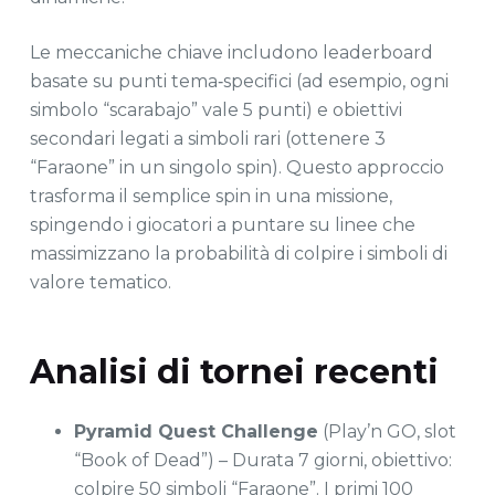
Le meccaniche chiave includono leaderboard
basate su punti tema‑specifici (ad esempio, ogni
simbolo “scarabajo” vale 5 punti) e obiettivi
secondari legati a simboli rari (ottenere 3
“Faraone” in un singolo spin). Questo approccio
trasforma il semplice spin in una missione,
spingendo i giocatori a puntare su linee che
massimizzano la probabilità di colpire i simboli di
valore tematico.
Analisi di tornei recenti
Pyramid Quest Challenge
(Play’n GO, slot
“Book of Dead”) – Durata 7 giorni, obiettivo:
colpire 50 simboli “Faraone”. I primi 100