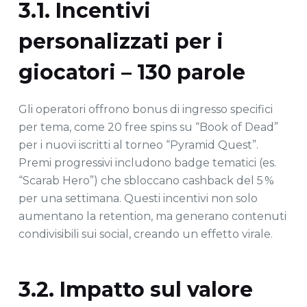
3.1. Incentivi
personalizzati per i
giocatori – 130 parole
Gli operatori offrono bonus di ingresso specifici
per tema, come 20 free spins su “Book of Dead”
per i nuovi iscritti al torneo “Pyramid Quest”.
Premi progressivi includono badge tematici (es.
“Scarab Hero”) che sbloccano cashback del 5 %
per una settimana. Questi incentivi non solo
aumentano la retention, ma generano contenuti
condivisibili sui social, creando un effetto virale.
3.2. Impatto sul valore