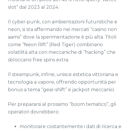
slot” dal 2023 al 2024.
Il cyber‑punk, con ambientazioni futuristiche e
neon, si sta affermando nei mercati “casino non
aams” dove la sperimentazione è più alta. Titoli
come “Neon Rift” (Red Tiger) combinano
volatilità alta con meccaniche di “hacking” che
sbloccano free spins extra.
Il steampunk, infine, unisce estetica vittoriana e
tecnologia a vapore, offrendo opportunità per
bonus a tema “gear‑shift” e jackpot meccanici.
Per prepararsi al prossimo “boom tematico”, gli
operatori dovrebbero:
monitorare costantemente i dati di ricerca e