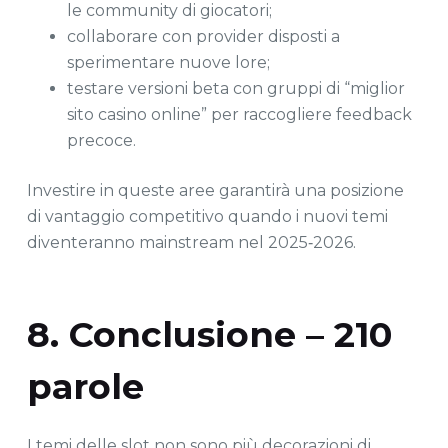
le community di giocatori;
collaborare con provider disposti a
sperimentare nuove lore;
testare versioni beta con gruppi di “miglior
sito casino online” per raccogliere feedback
precoce.
Investire in queste aree garantirà una posizione
di vantaggio competitivo quando i nuovi temi
diventeranno mainstream nel 2025‑2026.
8. Conclusione – 210
parole
I temi delle slot non sono più decorazioni di