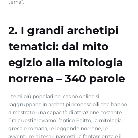
tema”.
2. I grandi archetipi
tematici: dal mito
egizio alla mitologia
norrena – 340 parole
I temi più popolari nei casinò online si
raggruppano in archetipi riconoscibili che hanno
dimostrato una capacità di attrazione costante.
Tra questi troviamo l’antico Egitto, la mitologia
greca e romana, le leggende norrene, le
avventure di tesori nascosti, la fantascienza e il