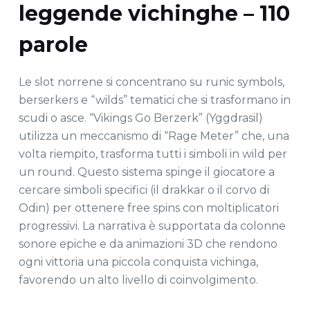
leggende vichinghe – 110
parole
Le slot norrene si concentrano su runic symbols,
berserkers e “wilds” tematici che si trasformano in
scudi o asce. “Vikings Go Berzerk” (Yggdrasil)
utilizza un meccanismo di “Rage Meter” che, una
volta riempito, trasforma tutti i simboli in wild per
un round. Questo sistema spinge il giocatore a
cercare simboli specifici (il drakkar o il corvo di
Odin) per ottenere free spins con moltiplicatori
progressivi. La narrativa è supportata da colonne
sonore epiche e da animazioni 3D che rendono
ogni vittoria una piccola conquista vichinga,
favorendo un alto livello di coinvolgimento.