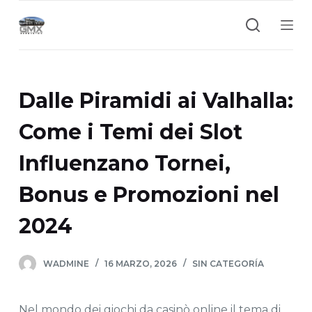
S
a
l
t
a
Dalle Piramidi ai Valhalla:
r
a
Come i Temi dei Slot
l
Influenzano Tornei,
c
o
Bonus e Promozioni nel
n
t
2024
e
n
WADMINE
16 MARZO, 2026
SIN CATEGORÍA
i
d
o
Nel mondo dei giochi da casinò online il tema di