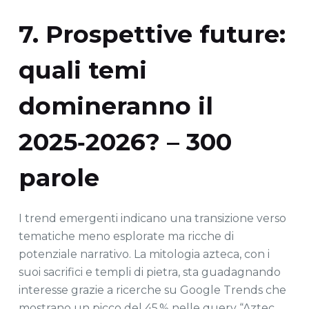
7. Prospettive future:
quali temi
domineranno il
2025‑2026? – 300
parole
I trend emergenti indicano una transizione verso
tematiche meno esplorate ma ricche di
potenziale narrativo. La mitologia azteca, con i
suoi sacrifici e templi di pietra, sta guadagnando
interesse grazie a ricerche su Google Trends che
mostrano un picco del 45 % nelle query “Aztec