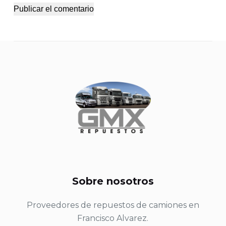
Publicar el comentario
Sobre nosotros
Proveedores de repuestos de camiones en
Francisco Alvarez.