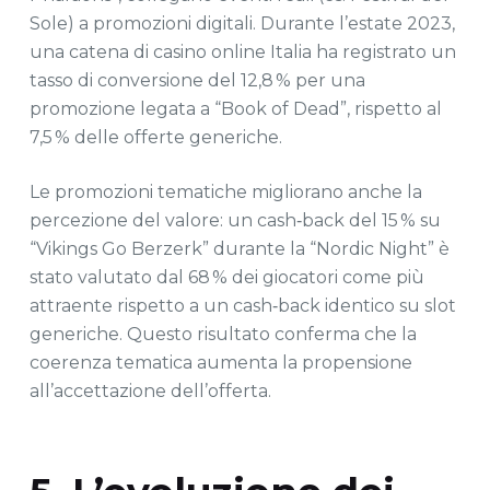
Sole) a promozioni digitali. Durante l’estate 2023,
una catena di casino online Italia ha registrato un
tasso di conversione del 12,8 % per una
promozione legata a “Book of Dead”, rispetto al
7,5 % delle offerte generiche.
Le promozioni tematiche migliorano anche la
percezione del valore: un cash‑back del 15 % su
“Vikings Go Berzerk” durante la “Nordic Night” è
stato valutato dal 68 % dei giocatori come più
attraente rispetto a un cash‑back identico su slot
generiche. Questo risultato conferma che la
coerenza tematica aumenta la propensione
all’accettazione dell’offerta.