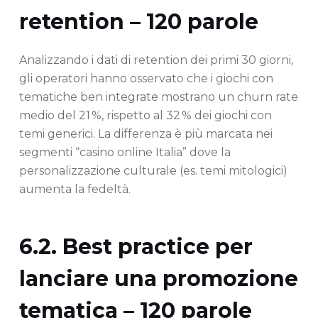
retention – 120 parole
Analizzando i dati di retention dei primi 30 giorni,
gli operatori hanno osservato che i giochi con
tematiche ben integrate mostrano un churn rate
medio del 21 %, rispetto al 32 % dei giochi con
temi generici. La differenza è più marcata nei
segmenti “casino online Italia” dove la
personalizzazione culturale (es. temi mitologici)
aumenta la fedeltà.
6.2. Best practice per
lanciare una promozione
tematica – 120 parole