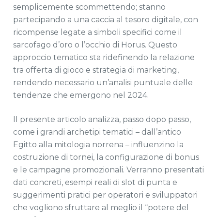
semplicemente scommettendo; stanno
partecipando a una caccia al tesoro digitale, con
ricompense legate a simboli specifici come il
sarcofago d’oro o l’occhio di Horus. Questo
approccio tematico sta ridefinendo la relazione
tra offerta di gioco e strategia di marketing,
rendendo necessario un’analisi puntuale delle
tendenze che emergono nel 2024.
Il presente articolo analizza, passo dopo passo,
come i grandi archetipi tematici – dall’antico
Egitto alla mitologia norrena – influenzino la
costruzione di tornei, la configurazione di bonus
e le campagne promozionali. Verranno presentati
dati concreti, esempi reali di slot di punta e
suggerimenti pratici per operatori e sviluppatori
che vogliono sfruttare al meglio il “potere del