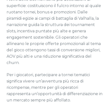
superficie: costituiscono il fulcro intorno al quale
ruotano tornei, bonus e promozioni. Dalle
piramidi egizie ai campi di battaglia di Valhalla, la
narrazione guida la struttura dei tournament
slots, incentiva puntate più alte e genera
engagement sostenibile. Gli operatori che
allineano le proprie offerte promozionali al tema
del gioco ottengono tassi di conversione migliori,
AOV più alti e una riduzione significativa del
churn.
Per i giocatori, partecipare a tornei tematici
significa vivere un’avventura più ricca di
ricompense, mentre per gli operatori
rappresenta un’opportunità di differenziazione in
un mercato sempre più affollato.