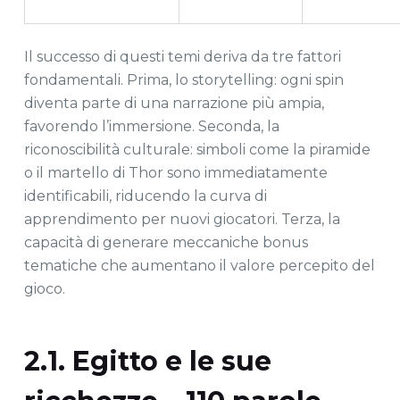
Il successo di questi temi deriva da tre fattori
fondamentali. Prima, lo storytelling: ogni spin
diventa parte di una narrazione più ampia,
favorendo l’immersione. Seconda, la
riconoscibilità culturale: simboli come la piramide
o il martello di Thor sono immediatamente
identificabili, riducendo la curva di
apprendimento per nuovi giocatori. Terza, la
capacità di generare meccaniche bonus
tematiche che aumentano il valore percepito del
gioco.
2.1. Egitto e le sue