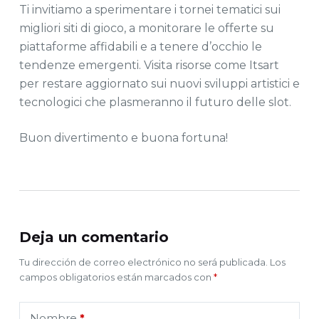
Ti invitiamo a sperimentare i tornei tematici sui
migliori siti di gioco, a monitorare le offerte su
piattaforme affidabili e a tenere d’occhio le
tendenze emergenti. Visita risorse come Itsart
per restare aggiornato sui nuovi sviluppi artistici e
tecnologici che plasmeranno il futuro delle slot.
Buon divertimento e buona fortuna!
Deja un comentario
Tu dirección de correo electrónico no será publicada.
Los
campos obligatorios están marcados con
*
Nombre
*