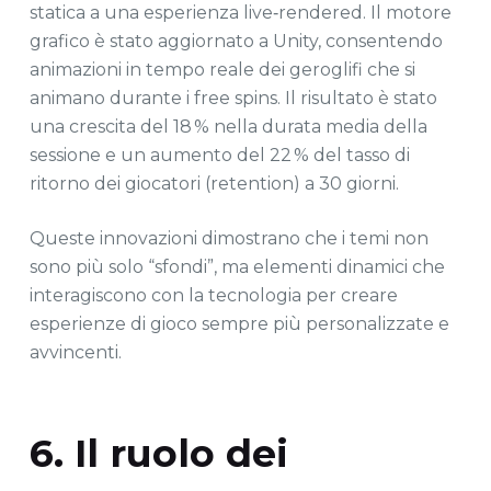
statica a una esperienza live‑rendered. Il motore
grafico è stato aggiornato a Unity, consentendo
animazioni in tempo reale dei geroglifi che si
animano durante i free spins. Il risultato è stato
una crescita del 18 % nella durata media della
sessione e un aumento del 22 % del tasso di
ritorno dei giocatori (retention) a 30 giorni.
Queste innovazioni dimostrano che i temi non
sono più solo “sfondi”, ma elementi dinamici che
interagiscono con la tecnologia per creare
esperienze di gioco sempre più personalizzate e
avvincenti.
6. Il ruolo dei