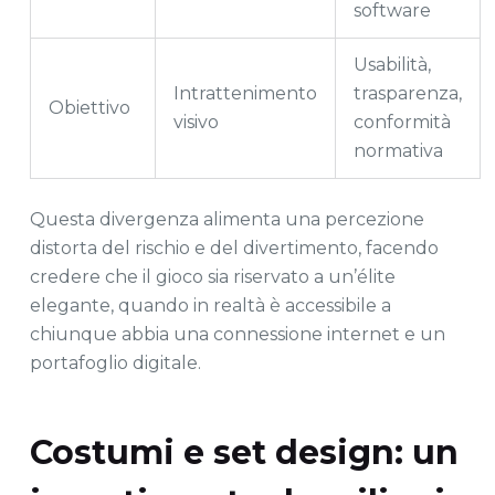
software
Usabilità,
Intrattenimento
trasparenza,
Obiettivo
visivo
conformità
normativa
Questa divergenza alimenta una percezione
distorta del rischio e del divertimento, facendo
credere che il gioco sia riservato a un’élite
elegante, quando in realtà è accessibile a
chiunque abbia una connessione internet e un
portafoglio digitale.
Costumi e set design: un