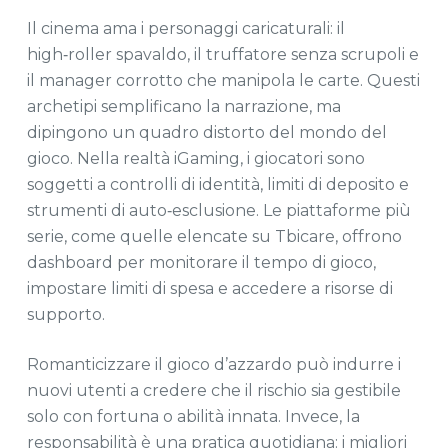
Il cinema ama i personaggi caricaturali: il
high‑roller spavaldo, il truffatore senza scrupoli e
il manager corrotto che manipola le carte. Questi
archetipi semplificano la narrazione, ma
dipingono un quadro distorto del mondo del
gioco. Nella realtà iGaming, i giocatori sono
soggetti a controlli di identità, limiti di deposito e
strumenti di auto‑esclusione. Le piattaforme più
serie, come quelle elencate su Tbicare, offrono
dashboard per monitorare il tempo di gioco,
impostare limiti di spesa e accedere a risorse di
supporto.
Romanticizzare il gioco d’azzardo può indurre i
nuovi utenti a credere che il rischio sia gestibile
solo con fortuna o abilità innata. Invece, la
responsabilità è una pratica quotidiana: i migliori