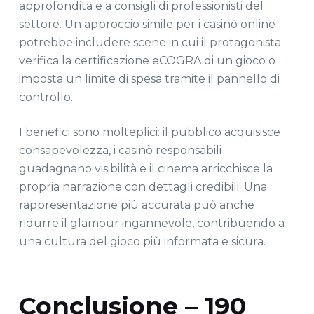
approfondita e a consigli di professionisti del
settore. Un approccio simile per i casinò online
potrebbe includere scene in cui il protagonista
verifica la certificazione eCOGRA di un gioco o
imposta un limite di spesa tramite il pannello di
controllo.
I benefici sono molteplici: il pubblico acquisisce
consapevolezza, i casinò responsabili
guadagnano visibilità e il cinema arricchisce la
propria narrazione con dettagli credibili. Una
rappresentazione più accurata può anche
ridurre il glamour ingannevole, contribuendo a
una cultura del gioco più informata e sicura.
Conclusione – 190