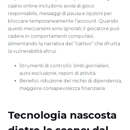
casino online includono avvisi di gioco
responsabile, messaggi di pausa e opzioni per
bloccare temporaneamente l’account. Quando
questi meccanismi sono ignorati, il giocatore può
cadere in comportamenti compulsivi,
alimentando la narrativa del “cattivo” che sfrutta
la vulnerabilità altrui.
Strumenti di controllo: limiti giornalieri,
auto‑esclusione, report di attività.
Benefici: riduzione del rischio di dipendenza,
maggiore consapevolezza finanziaria.
Tecnologia nascosta