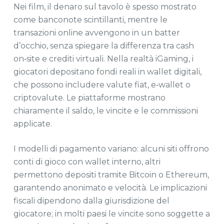
Nei film, il denaro sul tavolo è spesso mostrato
come banconote scintillanti, mentre le
transazioni online avvengono in un batter
d’occhio, senza spiegare la differenza tra cash
on‑site e crediti virtuali. Nella realtà iGaming, i
giocatori depositano fondi reali in wallet digitali,
che possono includere valute fiat, e‑wallet o
criptovalute. Le piattaforme mostrano
chiaramente il saldo, le vincite e le commissioni
applicate.
I modelli di pagamento variano: alcuni siti offrono
conti di gioco con wallet interno, altri
permettono depositi tramite Bitcoin o Ethereum,
garantendo anonimato e velocità. Le implicazioni
fiscali dipendono dalla giurisdizione del
giocatore; in molti paesi le vincite sono soggette a