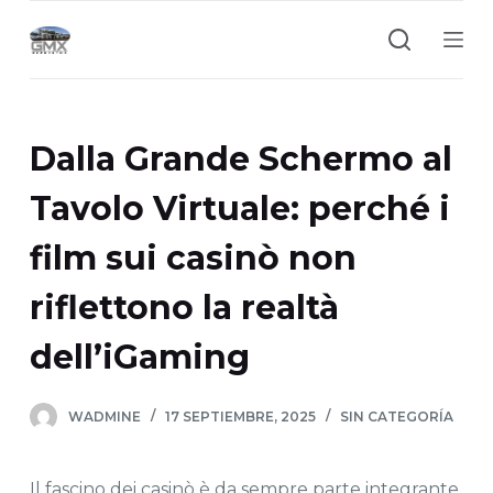
S
a
l
t
a
Dalla Grande Schermo al
r
a
Tavolo Virtuale: perché i
l
film sui casinò non
c
o
riflettono la realtà
n
t
dell’iGaming
e
n
WADMINE
17 SEPTIEMBRE, 2025
SIN CATEGORÍA
i
d
o
Il fascino dei casinò è da sempre parte integrante