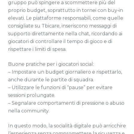
gruppo può spingere a scommettere più del
proprio budget, soprattutto in tornei con buy‑in
elevati. Le piattaforme responsabili, come quelle
consigliate su Tbicare, inseriscono messaggi di
supporto direttamente nella chat, ricordando ai
giocatori di controllare il tempo di gioco e di
rispettare i limiti di spesa.
Buone pratiche per i giocatori social:
– Impostare un budget giornaliero e rispettarlo,
anche durante le partite di squadra.
– Utilizzare le funzioni di “pause” per evitare
sessioni prolungate.
– Segnalare comportamenti di pressione o abuso
nella community.
In questo modo, la socialità digitale può arricchire
l’esperienza senza compromettere la sicurezza e