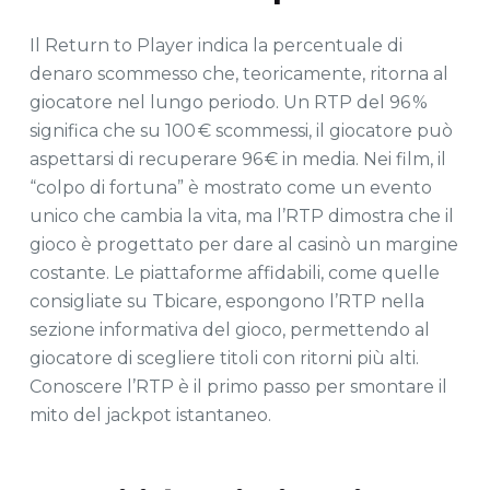
Il Return to Player indica la percentuale di
denaro scommesso che, teoricamente, ritorna al
giocatore nel lungo periodo. Un RTP del 96 %
significa che su 100 € scommessi, il giocatore può
aspettarsi di recuperare 96 € in media. Nei film, il
“colpo di fortuna” è mostrato come un evento
unico che cambia la vita, ma l’RTP dimostra che il
gioco è progettato per dare al casinò un margine
costante. Le piattaforme affidabili, come quelle
consigliate su Tbicare, espongono l’RTP nella
sezione informativa del gioco, permettendo al
giocatore di scegliere titoli con ritorni più alti.
Conoscere l’RTP è il primo passo per smontare il
mito del jackpot istantaneo.