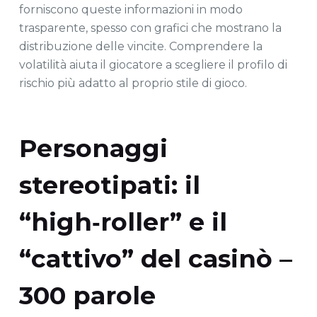
forniscono queste informazioni in modo
trasparente, spesso con grafici che mostrano la
distribuzione delle vincite. Comprendere la
volatilità aiuta il giocatore a scegliere il profilo di
rischio più adatto al proprio stile di gioco.
Personaggi
stereotipati: il
“high‑roller” e il
“cattivo” del casinò –
300 parole