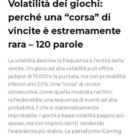
Volatilità dei giochi:
perché una “corsa” di
vincite è estremamente
rara – 120 parole
La volatilità descrive la frequenza e l’entità delle
vincite. Un gioco ad alta volatilità può offrire
jackpot di 10 000 x la puntata, ma con probabilità
inferiori allo 0,1 %. Una “corsa” di vincite
consecutive, come quella mostrata nei film,
richiederebbe una sequenza di eventi ad alta
probabilità, il che è matematicamente
improbabile. I giochi a bassa volatilità pagano più
spesso, ma con importi ridotti, rendendo
l’esperienza più stabile. Le piattaforme iGaming