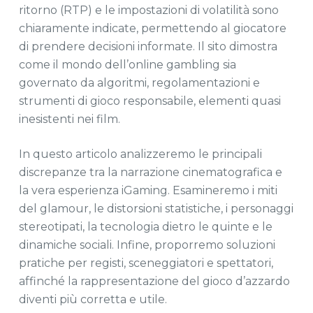
ritorno (RTP) e le impostazioni di volatilità sono
chiaramente indicate, permettendo al giocatore
di prendere decisioni informate. Il sito dimostra
come il mondo dell’online gambling sia
governato da algoritmi, regolamentazioni e
strumenti di gioco responsabile, elementi quasi
inesistenti nei film.
In questo articolo analizzeremo le principali
discrepanze tra la narrazione cinematografica e
la vera esperienza iGaming. Esamineremo i miti
del glamour, le distorsioni statistiche, i personaggi
stereotipati, la tecnologia dietro le quinte e le
dinamiche sociali. Infine, proporremo soluzioni
pratiche per registi, sceneggiatori e spettatori,
affinché la rappresentazione del gioco d’azzardo
diventi più corretta e utile.