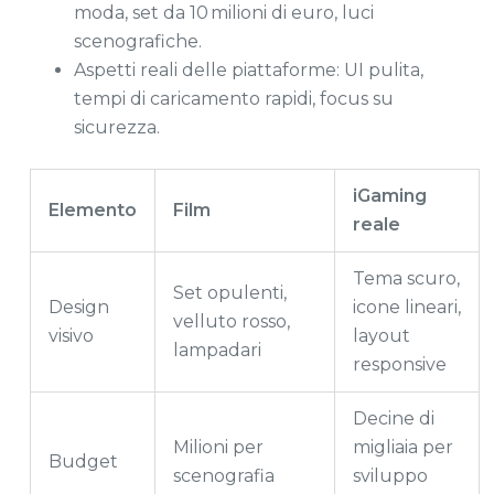
moda, set da 10 milioni di euro, luci
scenografiche.
Aspetti reali delle piattaforme: UI pulita,
tempi di caricamento rapidi, focus su
sicurezza.
iGaming
Elemento
Film
reale
Tema scuro,
Set opulenti,
Design
icone lineari,
velluto rosso,
visivo
layout
lampadari
responsive
Decine di
Milioni per
migliaia per
Budget
scenografia
sviluppo