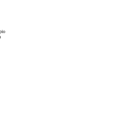
pio
n