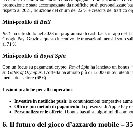
promozione è stata accompagnata da notifiche push personalizzate bas
rispetto al 2021, riduzione del churn del 22 % e crescita del traffico 
Mini‑profilo di
BetY
BetY
ha introdotto nel 2023 un programma di cash‑back in‑app del 12 % 
Google Pay. Grazie a questo incentivo, le transazioni mensili sono sali
al 71 %.
Mini‑profilo di
Royal Spin
Con un focus su pagamenti crypto,
Royal Spin
ha lanciato un bonus “C
su
Gates of Olympus
. L’offerta ha attirato più di 12 000 nuovi utenti 
media del settore (68 €).
Lezioni pratiche per altri operatori
Investire in notifiche push
: le comunicazioni tempestive aumen
Offrire più metodi di pagamento
: la presenza di Apple Pay e
Personalizzare le offerte
: i bonus basati su algoritmi di comp
6. Il futuro del gioco d’azzardo mobile – 3