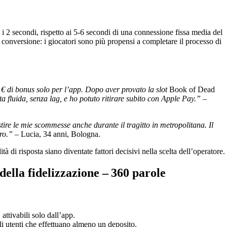
 i 2 secondi, rispetto ai 5‑6 secondi di una connessione fissa media del
 conversione: i giocatori sono più propensi a completare il processo di
€ di bonus solo per l’app. Dopo aver provato la slot
Book of Dead
ta fluida, senza lag, e ho potuto ritirare subito con Apple Pay.”
–
stire le mie scommesse anche durante il tragitto in metropolitana. Il
uro.”
– Lucia, 34 anni, Bologna.
 di risposta siano diventate fattori decisivi nella scelta dell’operatore.
della fidelizzazione – 360 parole
attivabili solo dall’app.
li utenti che effettuano almeno un deposito.