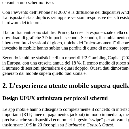
davanti a uno schermo fisso.
Con l’avvento dell’iPhone nel 2007 e la diffusione dei dispositivi Andr
La risposta è stata duplice: sviluppare versioni responsive dei siti esis
hardware dei telefoni.
I fattori trainanti sono stati tre. Primo, la crescita esponenziale della 
download di grafiche 3D in pochi secondi. Secondo, il cambiamento d
libero con brevi sessioni di gioco, tipiche dei “micro‑momenti” di con
investito in mobile hanno subito una perdita di quote di mercato, soprat
Secondo le ultime statistiche di un report di H2 Gambling Capital (2023)
in Europa, con una crescita annua del 18 %. Il tempo medio di gioco s
il numero di sessioni giornaliere è quasi doppio. Questi dati dimostran
generato dal mobile supera quello tradizionale.
2. L’esperienza utente mobile supera quell
Design UI/UX ottimizzato per piccoli schermi
Le app mobile hanno ridisegnato completamente il concetto di interfacci
importanti (RTP, linee di pagamento, jackpot) in modo immediato, me
preciso anche su dispositivi economici. Il gesto “swipe” per attivare i 
trasformare 10 € in 20 free spin su
Starburst
o
Gonzo’s Quest
.