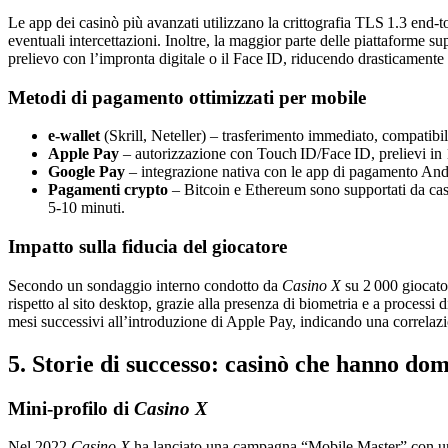
Le app dei casinò più avanzati utilizzano la crittografia TLS 1.3 end‑
eventuali intercettazioni. Inoltre, la maggior parte delle piattaforme 
prelievo con l’impronta digitale o il Face ID, riducendo drasticamente il
Metodi di pagamento ottimizzati per mobile
e‑wallet
(Skrill, Neteller) – trasferimento immediato, compatib
Apple Pay
– autorizzazione con Touch ID/Face ID, prelievi in 
Google Pay
– integrazione nativa con le app di pagamento And
Pagamenti crypto
– Bitcoin e Ethereum sono supportati da casi
5‑10 minuti.
Impatto sulla fiducia del giocatore
Secondo un sondaggio interno condotto da
Casino X
su 2 000 giocatori
rispetto al sito desktop, grazie alla presenza di biometria e a processi
mesi successivi all’introduzione di Apple Pay, indicando una correlazi
5. Storie di successo: casinò che hanno do
Mini‑profilo di
Casino X
Nel 2022
Casino X
ha lanciato una campagna “Mobile Master” con un 