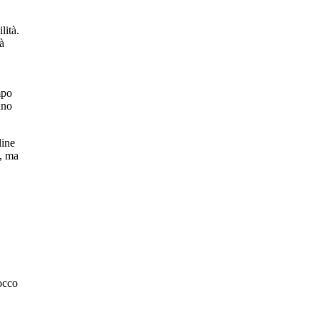
lità.
tà
mpo
nno
line
p, ma
occo