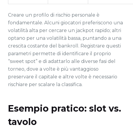
Creare un profilo di rischio personale è
fondamentale. Alcuni giocatori preferiscono una
volatilità alta per cercare un jackpot rapido; altri
optano per una volatilità bassa, puntando a una
crescita costante del bankroll. Registrare questi
parametri permette di identificare il proprio
“sweet spot” e di adattarlo alle diverse fasi del
torneo, dove a volte è più vantaggioso
preservare il capitale e altre volte è necessario
rischiare per scalare la classifica.
Esempio pratico: slot vs.
tavolo