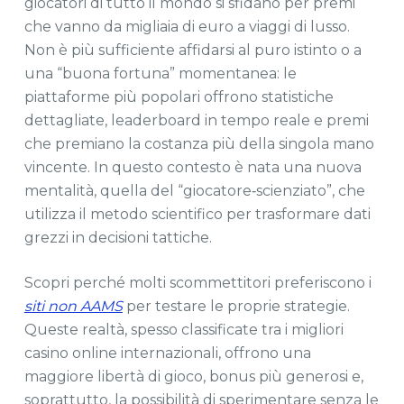
giocatori di tutto il mondo si sfidano per premi
che vanno da migliaia di euro a viaggi di lusso.
Non è più sufficiente affidarsi al puro istinto o a
una “buona fortuna” momentanea: le
piattaforme più popolari offrono statistiche
dettagliate, leaderboard in tempo reale e premi
che premiano la costanza più della singola mano
vincente. In questo contesto è nata una nuova
mentalità, quella del “giocatore‑scienziato”, che
utilizza il metodo scientifico per trasformare dati
grezzi in decisioni tattiche.
Scopri perché molti scommettitori preferiscono i
siti non AAMS
per testare le proprie strategie.
Queste realtà, spesso classificate tra i migliori
casino online internazionali, offrono una
maggiore libertà di gioco, bonus più generosi e,
soprattutto, la possibilità di sperimentare senza le