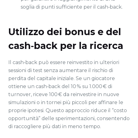
soglia di punti sufficiente per il cash‑back.
Utilizzo dei bonus e del
cash‑back per la ricerca
Il cash‑back può essere reinvestito in ulteriori
sessioni di test senza aumentare il rischio di
perdita del capitale iniziale. Se un giocatore
ottiene un cash‑back del 10 % su 1.000 € di
turnover, riceve 100 € da reinvestire in nuove
simulazioni o in tornei più piccoli per affinare le
proprie ipotesi. Questo approccio riduce il “costo
opportunità” delle sperimentazioni, consentendo
di raccogliere più dati in meno tempo.