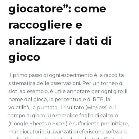
giocatore”: come
raccogliere e
analizzare i dati di
gioco
Il primo passo di ogni esperimento è la raccolta
sistematica delle osservazioni. Per un torneo di
slot, ad esempio, è utile annotare per ogni giro: il
nome del gioco, la percentuale di RTP, la
volatilità, la puntata, il risultato (win/loss) e il
tempo di gioco. Un semplice foglio di calcolo
(Google Sheets o Excel) è sufficiente per iniziare,
ma i giocatori più avanzati preferiscono software