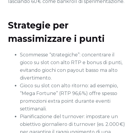
lasciando 60 € come bankroll di sperimentazione.
Strategie per
massimizzare i punti
Scommesse “strategiche”: concentrare il
gioco su slot con alto RTP e bonus di punti,
evitando giochi con payout basso ma alto
divertimento.
Gioco su slot con alto ritorno: ad esempio,
“Mega Fortune” (RTP 96,6 %) offre spesso
promozioni extra point durante eventi
settimanali.
Pianificazione del turnover: impostare un
obiettivo giornaliero di turnover (es. 2.000 €)
per garantire il raggiungimento di una