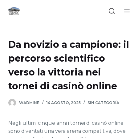
S
a
l
t
a
Da novizio a campione: il
r
a
percorso scientifico
l
verso la vittoria nei
c
o
tornei di casinò online
n
t
e
WADMINE
14 AGOSTO, 2025
SIN CATEGORÍA
n
i
Negli ultimi cinque anni i tornei di casinò online
d
sono diventati una vera arena competitiva, dove
o