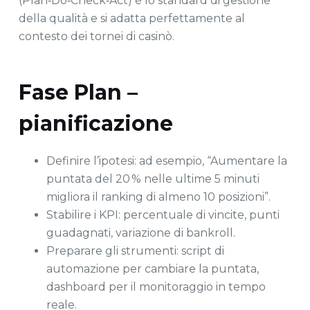
(Plan‑Do‑Check‑Act) è lo standard di gestione
della qualità e si adatta perfettamente al
contesto dei tornei di casinò.
Fase Plan –
pianificazione
Definire l’ipotesi: ad esempio, “Aumentare la
puntata del 20 % nelle ultime 5 minuti
migliora il ranking di almeno 10 posizioni”.
Stabilire i KPI: percentuale di vincite, punti
guadagnati, variazione di bankroll.
Preparare gli strumenti: script di
automazione per cambiare la puntata,
dashboard per il monitoraggio in tempo
reale.