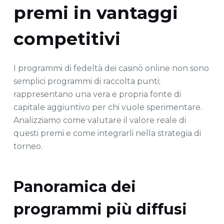
premi in vantaggi
competitivi
I programmi di fedeltà dei casinò online non sono
semplici programmi di raccolta punti;
rappresentano una vera e propria fonte di
capitale aggiuntivo per chi vuole sperimentare.
Analizziamo come valutare il valore reale di
questi premi e come integrarli nella strategia di
torneo.
Panoramica dei
programmi più diffusi