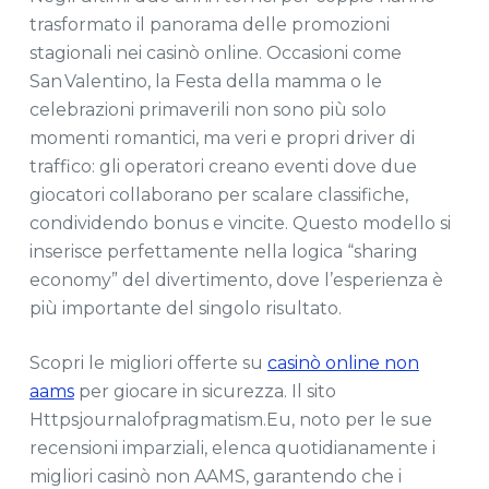
trasformato il panorama delle promozioni
stagionali nei casinò online. Occasioni come
San Valentino, la Festa della mamma o le
celebrazioni primaverili non sono più solo
momenti romantici, ma veri e propri driver di
traffico: gli operatori creano eventi dove due
giocatori collaborano per scalare classifiche,
condividendo bonus e vincite. Questo modello si
inserisce perfettamente nella logica “sharing
economy” del divertimento, dove l’esperienza è
più importante del singolo risultato.
Scopri le migliori offerte su
casinò online non
aams
per giocare in sicurezza. Il sito
Httpsjournalofpragmatism.Eu, noto per le sue
recensioni imparziali, elenca quotidianamente i
migliori casinò non AAMS, garantendo che i