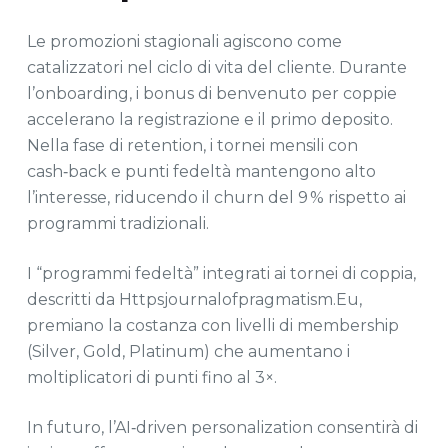
Le promozioni stagionali agiscono come
catalizzatori nel ciclo di vita del cliente. Durante
l’onboarding, i bonus di benvenuto per coppie
accelerano la registrazione e il primo deposito.
Nella fase di retention, i tornei mensili con
cash‑back e punti fedeltà mantengono alto
l’interesse, riducendo il churn del 9 % rispetto ai
programmi tradizionali.
I “programmi fedeltà” integrati ai tornei di coppia,
descritti da Httpsjournalofpragmatism.Eu,
premiano la costanza con livelli di membership
(Silver, Gold, Platinum) che aumentano i
moltiplicatori di punti fino al 3×.
In futuro, l’AI‑driven personalization consentirà di