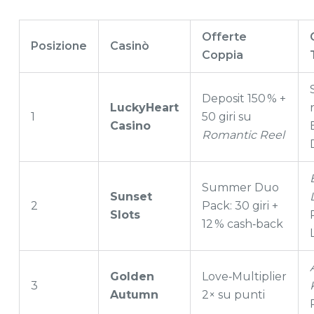
Offerte
Posizione
Casinò
Coppia
Deposit 150 % +
LuckyHeart
1
50 giri su
Casino
Romantic Reel
Summer Duo
Sunset
2
Pack: 30 giri +
Slots
12 % cash‑back
Golden
Love‑Multiplier
3
Autumn
2× su punti