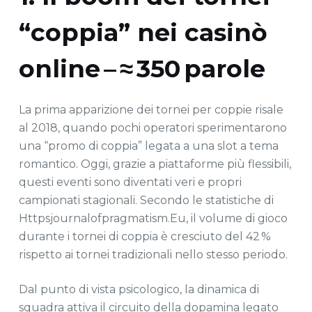
“coppia” nei casinò
online – ≈ 350 parole
La prima apparizione dei tornei per coppie risale
al 2018, quando pochi operatori sperimentarono
una “promo di coppia” legata a una slot a tema
romantico. Oggi, grazie a piattaforme più flessibili,
questi eventi sono diventati veri e propri
campionati stagionali. Secondo le statistiche di
Httpsjournalofpragmatism.Eu, il volume di gioco
durante i tornei di coppia è cresciuto del 42 %
rispetto ai tornei tradizionali nello stesso periodo.
Dal punto di vista psicologico, la dinamica di
squadra attiva il circuito della dopamina legato