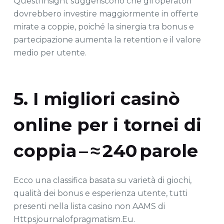
Questi insight suggeriscono che gli operatori
dovrebbero investire maggiormente in offerte
mirate a coppie, poiché la sinergia tra bonus e
partecipazione aumenta la retention e il valore
medio per utente.
5. I migliori casinò
online per i tornei di
coppia – ≈ 240 parole
Ecco una classifica basata su varietà di giochi,
qualità dei bonus e esperienza utente, tutti
presenti nella lista casino non AAMS di
Httpsjournalofpragmatism.Eu.