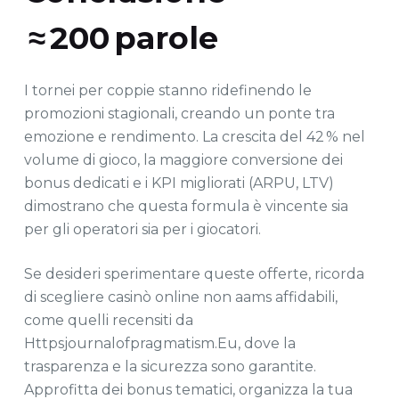
≈ 200 parole
I tornei per coppie stanno ridefinendo le
promozioni stagionali, creando un ponte tra
emozione e rendimento. La crescita del 42 % nel
volume di gioco, la maggiore conversione dei
bonus dedicati e i KPI migliorati (ARPU, LTV)
dimostrano che questa formula è vincente sia
per gli operatori sia per i giocatori.
Se desideri sperimentare queste offerte, ricorda
di scegliere casinò online non aams affidabili,
come quelli recensiti da
Httpsjournalofpragmatism.Eu, dove la
trasparenza e la sicurezza sono garantite.
Approfitta dei bonus tematici, organizza la tua