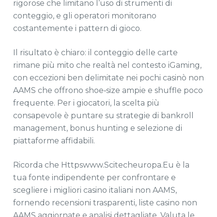
rigorose che limitano l’uso di strumenti di
conteggio, e gli operatori monitorano
costantemente i pattern di gioco.
Il risultato è chiaro: il conteggio delle carte
rimane più mito che realtà nel contesto iGaming,
con eccezioni ben delimitate nei pochi casinò non
AAMS che offrono shoe‑size ampie e shuffle poco
frequente. Per i giocatori, la scelta più
consapevole è puntare su strategie di bankroll
management, bonus hunting e selezione di
piattaforme affidabili.
Ricorda che Httpswww.Scitecheuropa.Eu è la
tua fonte indipendente per confrontare e
scegliere i migliori casino italiani non AAMS,
fornendo recensioni trasparenti, liste casino non
AAMS aggiornate e analisi dettagliate. Valuta le