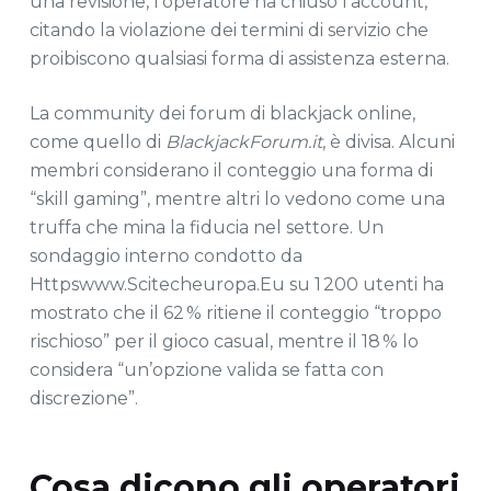
una revisione, l’operatore ha chiuso l’account,
citando la violazione dei termini di servizio che
proibiscono qualsiasi forma di assistenza esterna.
La community dei forum di blackjack online,
come quello di
BlackjackForum.it
, è divisa. Alcuni
membri considerano il conteggio una forma di
“skill gaming”, mentre altri lo vedono come una
truffa che mina la fiducia nel settore. Un
sondaggio interno condotto da
Httpswww.Scitecheuropa.Eu su 1 200 utenti ha
mostrato che il 62 % ritiene il conteggio “troppo
rischioso” per il gioco casual, mentre il 18 % lo
considera “un’opzione valida se fatta con
discrezione”.
Cosa dicono gli operatori