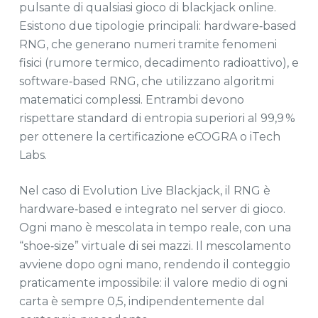
pulsante di qualsiasi gioco di blackjack online.
Esistono due tipologie principali: hardware‑based
RNG, che generano numeri tramite fenomeni
fisici (rumore termico, decadimento radioattivo), e
software‑based RNG, che utilizzano algoritmi
matematici complessi. Entrambi devono
rispettare standard di entropia superiori al 99,9 %
per ottenere la certificazione eCOGRA o iTech
Labs.
Nel caso di Evolution Live Blackjack, il RNG è
hardware‑based e integrato nel server di gioco.
Ogni mano è mescolata in tempo reale, con una
“shoe‑size” virtuale di sei mazzi. Il mescolamento
avviene dopo ogni mano, rendendo il conteggio
praticamente impossibile: il valore medio di ogni
carta è sempre 0,5, indipendentemente dal