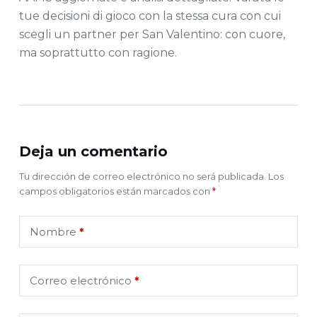
tue decisioni di gioco con la stessa cura con cui
scegli un partner per San Valentino: con cuore,
ma soprattutto con ragione.
Deja un comentario
Tu dirección de correo electrónico no será publicada.
Los
campos obligatorios están marcados con
*
Nombre
*
Correo electrónico
*