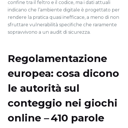
confine tra il feltro e il codice, ma i dati attuali
indicano che l’ambiente digitale è progettato per
rendere la pratica quasi inefficace, a meno di non
sfruttare vulnerabilità specifiche che raramente
sopravvivono a un audit di sicurezza.
Regolamentazione
europea: cosa dicono
le autorità sul
conteggio nei giochi
online – 410 parole