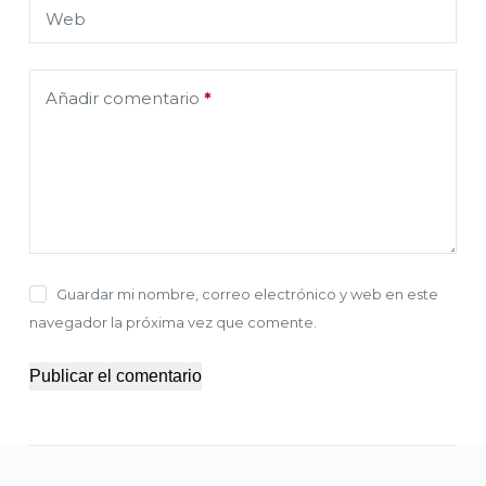
Web
Añadir comentario
*
Guardar mi nombre, correo electrónico y web en este
navegador la próxima vez que comente.
Publicar el comentario