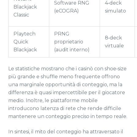
Software RNG
4‑deck
Blackjack
(eCOGRA)
simulato
Classic
Playtech
PRNG
8‑deck
Quick
proprietario
virtuale
Blackjack
(audit interno)
Le statistiche mostrano che i casinò con shoe‑size
più grande e shuffle meno frequente offrono
una marginale opportunità di conteggio, ma la
differenza è quasi impercettibile per il giocatore
medio. Inoltre, le piattaforme mobile
introducono latenza di rete che rende difficile
mantenere un conteggio preciso in tempo reale.
In sintesi, il mito del conteggio ha attraversato il