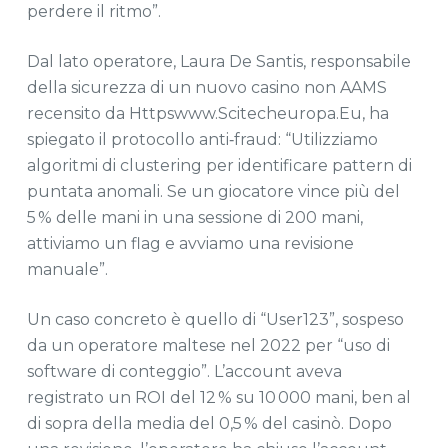
perdere il ritmo”.
Dal lato operatore, Laura De Santis, responsabile
della sicurezza di un nuovo casino non AAMS
recensito da Httpswww.Scitecheuropa.Eu, ha
spiegato il protocollo anti‑fraud: “Utilizziamo
algoritmi di clustering per identificare pattern di
puntata anomali. Se un giocatore vince più del
5 % delle mani in una sessione di 200 mani,
attiviamo un flag e avviamo una revisione
manuale”.
Un caso concreto è quello di “User123”, sospeso
da un operatore maltese nel 2022 per “uso di
software di conteggio”. L’account aveva
registrato un ROI del 12 % su 10 000 mani, ben al
di sopra della media del 0,5 % del casinò. Dopo