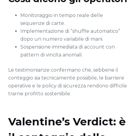
Monitoraggio in tempo reale delle
sequenze di carte.
Implementazione di “shuffle automatico”
dopo un numero variabile di mani.
Sospensione immediata di account con
pattern di vincita anomali.
Le testimonianze confermano che, sebbene il
conteggio sia tecnicamente possibile, le barriere
operative e le policy di sicurezza rendono difficile
trarne profitto sostenibile.
Valentine’s Verdict: è