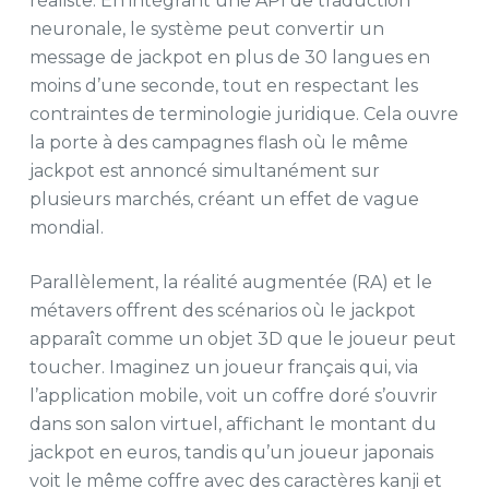
réaliste. En intégrant une API de traduction
neuronale, le système peut convertir un
message de jackpot en plus de 30 langues en
moins d’une seconde, tout en respectant les
contraintes de terminologie juridique. Cela ouvre
la porte à des campagnes flash où le même
jackpot est annoncé simultanément sur
plusieurs marchés, créant un effet de vague
mondial.
Parallèlement, la réalité augmentée (RA) et le
métavers offrent des scénarios où le jackpot
apparaît comme un objet 3D que le joueur peut
toucher. Imaginez un joueur français qui, via
l’application mobile, voit un coffre doré s’ouvrir
dans son salon virtuel, affichant le montant du
jackpot en euros, tandis qu’un joueur japonais
voit le même coffre avec des caractères kanji et