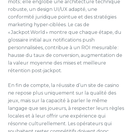
mots ; elle englobe une architecture technique
robuste, un design UI/UX adapté, une
conformité juridique pointue et des stratégies
marketing hyper‑ciblées. Le cas de
« Jackpot World » montre que chaque étape, du
glossaire initial aux notifications push
personnalisées, contribue à un ROI mesurable :
hausse du taux de conversion, augmentation de
la valeur moyenne des mises et meilleure
rétention post‑jackpot.
En fin de compte, la réussite d’un site de casino
ne repose plus uniquement sur la qualité des
jeux, mais sur la capacité à parler le même
langage que ses joueurs, à respecter leurs règles
locales et à leur offrir une expérience qui
résonne culturellement. Les opérateurs qui
souhaitent rester compétitifs doivent donc