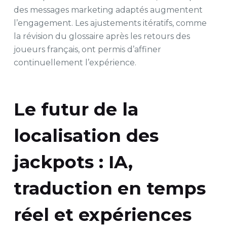
des messages marketing adaptés augmentent
l’engagement. Les ajustements itératifs, comme
la révision du glossaire après les retours des
joueurs français, ont permis d’affiner
continuellement l’expérience.
Le futur de la
localisation des
jackpots : IA,
traduction en temps
réel et expériences