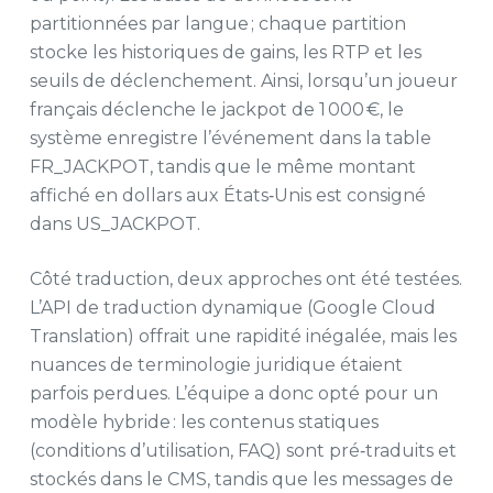
partitionnées par langue ; chaque partition
stocke les historiques de gains, les RTP et les
seuils de déclenchement. Ainsi, lorsqu’un joueur
français déclenche le jackpot de 1 000 €, le
système enregistre l’événement dans la table
FR_JACKPOT, tandis que le même montant
affiché en dollars aux États‑Unis est consigné
dans US_JACKPOT.
Côté traduction, deux approches ont été testées.
L’API de traduction dynamique (Google Cloud
Translation) offrait une rapidité inégalée, mais les
nuances de terminologie juridique étaient
parfois perdues. L’équipe a donc opté pour un
modèle hybride : les contenus statiques
(conditions d’utilisation, FAQ) sont pré‑traduits et
stockés dans le CMS, tandis que les messages de