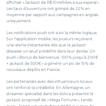
affichait « Jackpot de R$ 10 milhões à sua espera! ».
Les taux d’ouverture ont grimpé de 22 % en
moyenne par rapport aux campagnes en anglais
uniquement.
Les notifications push ont suivi la même logique.
Sur l’application mobile, les joueurs reçoivent
une alerte instantanée dès que le jackpot
dépasse un seuil prédéfini dans leur devise. Un
push « Bonus de bienvenue : 100 % jusqu’à 200 €
+ jackpot de 500 € » a généré un pic de 15 % de
nouveaux dépôts en France.
Les partenariats avec des influenceurs locaux
ont renforcé la crédibilité. En Allemagne, un
streamer spécialisé dans les slots a présenté le
jackpot progressif de « Mega Fortune », tandis