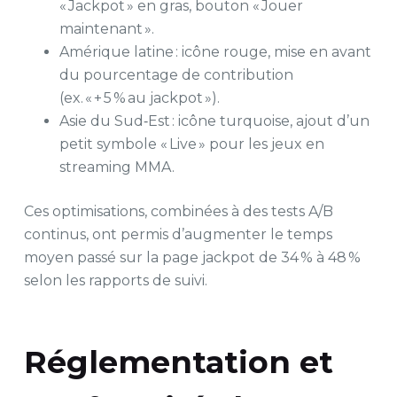
« Jackpot » en gras, bouton « Jouer
maintenant ».
Amérique latine : icône rouge, mise en avant
du pourcentage de contribution
(ex. « + 5 % au jackpot »).
Asie du Sud‑Est : icône turquoise, ajout d’un
petit symbole « Live » pour les jeux en
streaming MMA.
Ces optimisations, combinées à des tests A/B
continus, ont permis d’augmenter le temps
moyen passé sur la page jackpot de 34 % à 48 %
selon les rapports de suivi.
Réglementation et