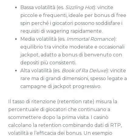
Bassa volatilità (es.
Sizzling Hot
): vincite
piccole e frequenti, ideale per bonus di free
spin perché i giocatori possono soddisfare i
requisiti di wagering rapidamente.
Media volatilità (es.
Immortal Romance
):
equilibrio tra vincite moderate e occasionali
jackpot, adatto a bonus di benvenuto con
depositi più consistenti.
Alta volatilità (es.
Book of Ra Deluxe
): vincite
rare ma di grandi dimensioni, spesso legate a
campagne di jackpot progressivo.
Il tasso di ritenzione (retention rate) misura la
percentuale di giocatori che continuano a
scommettere dopo la prima visita. I casinò
calcolano la retention combinando dati di RTP,
volatilità e l’efficacia dei bonus. Un esempio