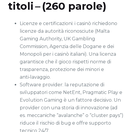
titoli – (260 parole)
Licenze e certificazioni: i casinò richiedono
licenze da autorità riconosciute (Malta
Gaming Authority, UK Gambling
Commission, Agenzia delle Dogane e dei
Monopoli per i casinò italiani). Una licenza
garantisce che il gioco rispetti norme di
trasparenza, protezione dei minori e
anti‑lavaggio.
Software provider: la reputazione di
sviluppatori come NetEnt, Pragmatic Play e
Evolution Gaming è un fattore decisivo. Un
provider con una storia di innovazione (ad
es. meccaniche “avalanche” o “cluster pays”)
riduce il rischio di bug e offre supporto
tecnico 24/7.