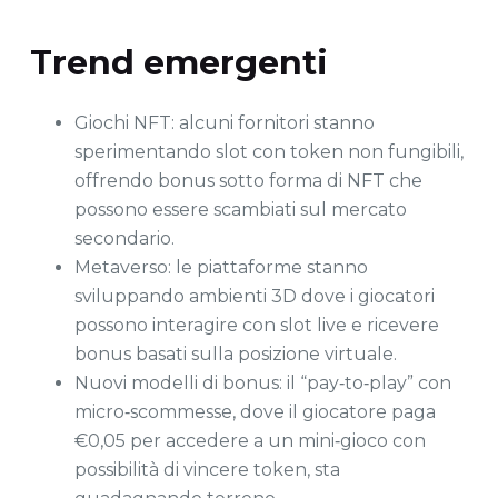
Trend emergenti
Giochi NFT: alcuni fornitori stanno
sperimentando slot con token non fungibili,
offrendo bonus sotto forma di NFT che
possono essere scambiati sul mercato
secondario.
Metaverso: le piattaforme stanno
sviluppando ambienti 3D dove i giocatori
possono interagire con slot live e ricevere
bonus basati sulla posizione virtuale.
Nuovi modelli di bonus: il “pay‑to‑play” con
micro‑scommesse, dove il giocatore paga
€0,05 per accedere a un mini‑gioco con
possibilità di vincere token, sta