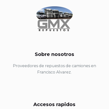
Sobre nosotros
Proveedores de repuestos de camiones en
Francisco Alvarez.
Accesos rapidos