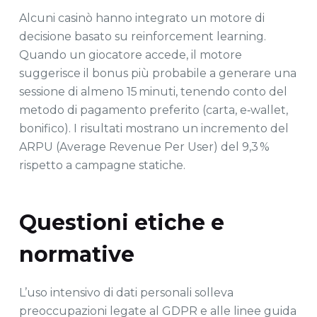
Alcuni casinò hanno integrato un motore di
decisione basato su reinforcement learning.
Quando un giocatore accede, il motore
suggerisce il bonus più probabile a generare una
sessione di almeno 15 minuti, tenendo conto del
metodo di pagamento preferito (carta, e‑wallet,
bonifico). I risultati mostrano un incremento del
ARPU (Average Revenue Per User) del 9,3 %
rispetto a campagne statiche.
Questioni etiche e
normative
L’uso intensivo di dati personali solleva
preoccupazioni legate al GDPR e alle linee guida