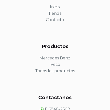
Inicio
Tienda
Contacto
Productos
Mercedes Benz
Iveco
Todos los productos
Contactanos
11 6848-2508