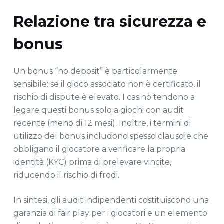
Relazione tra sicurezza e
bonus
Un bonus “no deposit” è particolarmente
sensibile: se il gioco associato non è certificato, il
rischio di dispute è elevato. I casinò tendono a
legare questi bonus solo a giochi con audit
recente (meno di 12 mesi). Inoltre, i termini di
utilizzo del bonus includono spesso clausole che
obbligano il giocatore a verificare la propria
identità (KYC) prima di prelevare vincite,
riducendo il rischio di frodi.
In sintesi, gli audit indipendenti costituiscono una
garanzia di fair play per i giocatori e un elemento