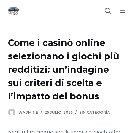
S
a
l
t
a
Come i casinò online
r
a
selezionano i giochi più
l
redditizi: un’indagine
c
o
sui criteri di scelta e
n
t
l’impatto dei bonus
e
n
WADMINE
25 JULIO, 2025
SIN CATEGORÍA
i
d
o
Negli ultimi cinque anni la libreria di giochi offerti