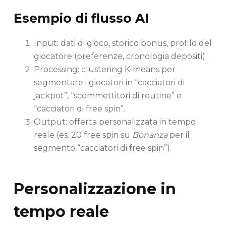
Esempio di flusso AI
Input: dati di gioco, storico bonus, profilo del
giocatore (preferenze, cronologia depositi).
Processing: clustering K‑means per
segmentare i giocatori in “cacciatori di
jackpot”, “scommettitori di routine” e
“cacciatori di free spin”.
Output: offerta personalizzata in tempo
reale (es. 20 free spin su
Bonanza
per il
segmento “cacciatori di free spin”).
Personalizzazione in
tempo reale