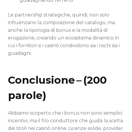
guadagnando terreno.
Le partnership strategiche, quindi, non solo
influenzano la composizione del catalogo, ma
anche la tipologia di bonus e la modalità di
erogazione, creando un ecosistema dinamico in
cui i fornitori e i casinò condividono sia i rischi sia i
guadagni.
Conclusione – (200
parole)
Abbiamo scoperto che i bonus non sono semplici
incentivi, ma il filo conduttore che guida la scelta
dei titoli nei casinò online. Licenze solide, provider