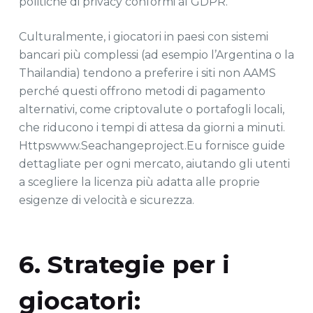
politiche di privacy conformi al GDPR.
Culturalmente, i giocatori in paesi con sistemi
bancari più complessi (ad esempio l’Argentina o la
Thailandia) tendono a preferire i siti non AAMS
perché questi offrono metodi di pagamento
alternativi, come criptovalute o portafogli locali,
che riducono i tempi di attesa da giorni a minuti.
Httpswww.Seachangeproject.Eu fornisce guide
dettagliate per ogni mercato, aiutando gli utenti
a scegliere la licenza più adatta alle proprie
esigenze di velocità e sicurezza.
6. Strategie per i
giocatori: