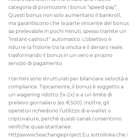
categoria di promozioni: i bonus “speed‑pay”.
Questi bonus non solo aumentano il bankroll,
ma garantiscono che la parte vincente del bonus
sia prelevabile in pochi minuti, spesso tramite un
“instant‑cashout” automatico. L’obiettivo è
ridurre la frizione tra la vincita e il denaro reale,
trasformando il bonus in un vero e proprio
servizio di pagamento.
I termini sono strutturati per bilanciare velocità e
compliance. Tipicamente, il bonus è soggetto a
un wagering ridotto (1x‑2x) e a un limite di
prelievo giornaliero (es. € 500). Inoltre, gli
operatori richiedono l’utilizzo di e‑wallet o
criptovalute, perché questi canali consentono
verifiche quasi istantanee.
Httpswww.Seachangeproject.Eu sottolinea che i