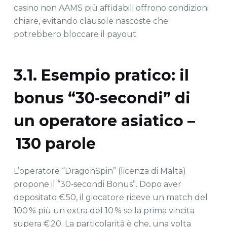
casino non AAMS più affidabili offrono condizioni
chiare, evitando clausole nascoste che
potrebbero bloccare il payout.
3.1. Esempio pratico: il
bonus “30‑secondi” di
un operatore asiatico –
130 parole
L’operatore “DragonSpin” (licenza di Malta)
propone il “30‑secondi Bonus”. Dopo aver
depositato € 50, il giocatore riceve un match del
100 % più un extra del 10 % se la prima vincita
supera € 20. La particolarità è che, una volta