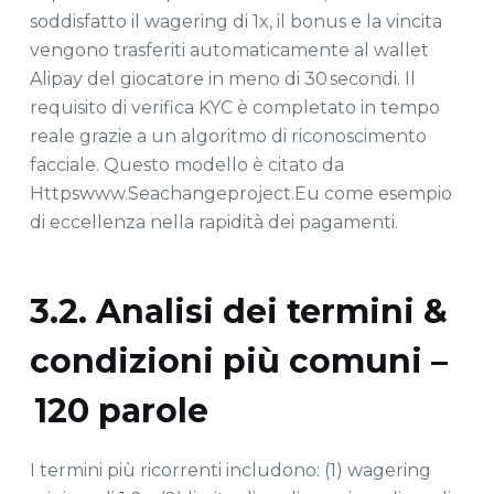
soddisfatto il wagering di 1x, il bonus e la vincita
vengono trasferiti automaticamente al wallet
Alipay del giocatore in meno di 30 secondi. Il
requisito di verifica KYC è completato in tempo
reale grazie a un algoritmo di riconoscimento
facciale. Questo modello è citato da
Httpswww.Seachangeproject.Eu come esempio
di eccellenza nella rapidità dei pagamenti.
3.2. Analisi dei termini &
condizioni più comuni –
120 parole
I termini più ricorrenti includono: (1) wagering