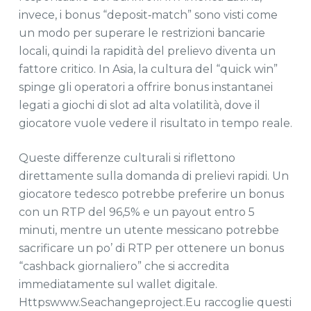
invece, i bonus “deposit‑match” sono visti come
un modo per superare le restrizioni bancarie
locali, quindi la rapidità del prelievo diventa un
fattore critico. In Asia, la cultura del “quick win”
spinge gli operatori a offrire bonus instantanei
legati a giochi di slot ad alta volatilità, dove il
giocatore vuole vedere il risultato in tempo reale.
Queste differenze culturali si riflettono
direttamente sulla domanda di prelievi rapidi. Un
giocatore tedesco potrebbe preferire un bonus
con un RTP del 96,5% e un payout entro 5
minuti, mentre un utente messicano potrebbe
sacrificare un po’ di RTP per ottenere un bonus
“cashback giornaliero” che si accredita
immediatamente sul wallet digitale.
Httpswww.Seachangeproject.Eu raccoglie questi