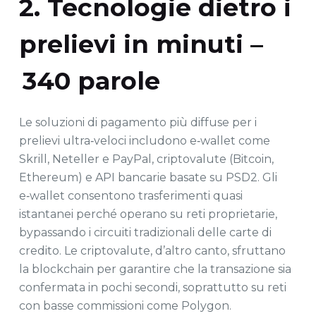
2. Tecnologie dietro i
prelievi in minuti –
340 parole
Le soluzioni di pagamento più diffuse per i
prelievi ultra‑veloci includono e‑wallet come
Skrill, Neteller e PayPal, criptovalute (Bitcoin,
Ethereum) e API bancarie basate su PSD2. Gli
e‑wallet consentono trasferimenti quasi
istantanei perché operano su reti proprietarie,
bypassando i circuiti tradizionali delle carte di
credito. Le criptovalute, d’altro canto, sfruttano
la blockchain per garantire che la transazione sia
confermata in pochi secondi, soprattutto su reti
con basse commissioni come Polygon.