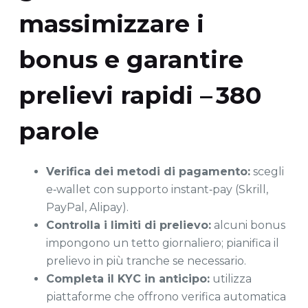
massimizzare i
bonus e garantire
prelievi rapidi – 380
parole
Verifica dei metodi di pagamento:
scegli
e‑wallet con supporto instant‑pay (Skrill,
PayPal, Alipay).
Controlla i limiti di prelievo:
alcuni bonus
impongono un tetto giornaliero; pianifica il
prelievo in più tranche se necessario.
Completa il KYC in anticipo:
utilizza
piattaforme che offrono verifica automatica