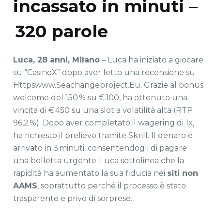
incassato in minuti –
320 parole
Luca, 28 anni, Milano
– Luca ha iniziato a giocare
su “CasinoX” dopo aver letto una recensione su
Httpswww.Seachangeproject.Eu. Grazie al bonus
welcome del 150 % su € 100, ha ottenuto una
vincita di € 450 su una slot a volatilità alta (RTP
96,2 %). Dopo aver completato il wagering di 1x,
ha richiesto il prelievo tramite Skrill. Il denaro è
arrivato in 3 minuti, consentendogli di pagare
una bolletta urgente. Luca sottolinea che la
rapidità ha aumentato la sua fiducia nei
siti non
AAMS
, soprattutto perché il processo è stato
trasparente e privo di sorprese.