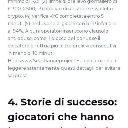
minimo di 1‑2x, (2) limite di prelievo giornaliero di
€ 300‑€ 500, (3) obbligo di utilizzare e‑wallet o
crypto, (4) verifica KYC completata entro 5
minuti, (5) esclusione di giochi con RTP inferiore
al 94 %. Alcuni operatori inseriscono clausole
anti‑abuso, come il blocco del bonus se il
giocatore effettua più di tre prelievi consecutivi
in meno di 10 minuti.
Httpswww.Seachangeproject.Eu raccomanda di
leggere attentamente questi dettagli per evitare
sorprese.
4. Storie di successo:
giocatori che hanno