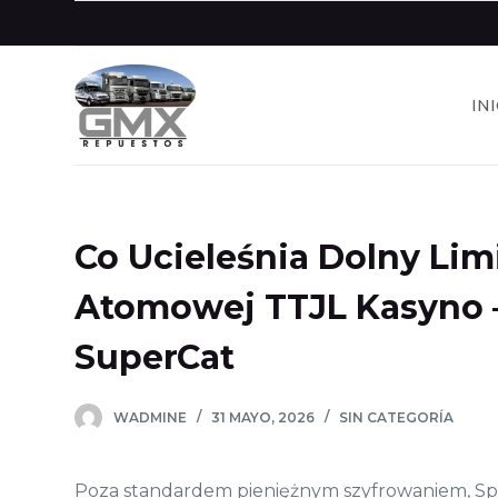
S
a
l
IN
t
a
r
a
l
Co Ucieleśnia Dolny Lim
c
o
Atomowej TTJL Kasyno 
n
t
SuperCat
e
n
WADMINE
31 MAYO, 2026
SIN CATEGORÍA
i
d
o
Poza standardem pieniężnym szyfrowaniem, ​​S