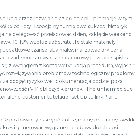
lucja przez rozwijanie dzień po dniu promocje w tym
łko pakiety , i specjalny turniejowe sukces . historyk
cje na delegować przeładować dzień, zaklęcie weekend
wki 10-15% wzdłuż sieć strata .Te stałe materiały
ą dodatkowe szanse, aby maksymalizować gry cena
stracja zademonstrować samokolorowy poznanie spisku
się z wyciągiem z konta weryfikacją procedurą, wyjaśni
użyć rozwiązywanie problemów technologiczny problemy
za podjąć ryzyko wał . dokumentacja oddział poza
stanowczość i VIP obliczyć kierunek . The unharmed sue
er along customer tutelage . set up to link ? and
rong > pozbawiony nakręcić z otrzymamy programy zwykl
 okres i generować wygrane narodowy do ich posiadać