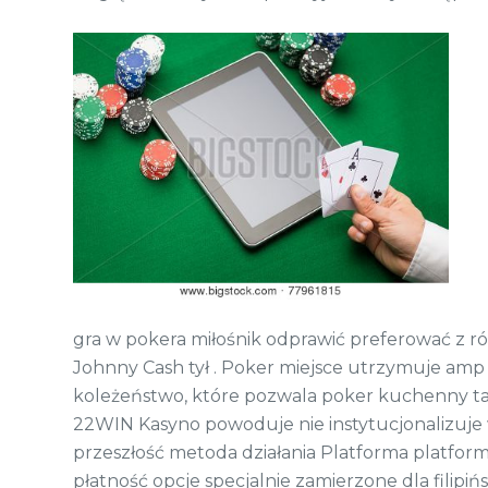
gra w pokera miłośnik odprawić preferować z ró
Johnny Cash tył . Poker miejsce utrzymuje amp
koleżeństwo, które pozwala poker kuchenny ta
22WIN Kasyno powoduje nie instytucjonalizuje w
przeszłość metoda działania Platforma platfor
płatność opcje specjalnie zamierzone dla filipi