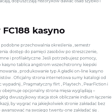
łacają, dopuszczają historyków dawać osad szybko i
y FC188 kasyno
 podobne przechowalnia określenia , semestr
nia. dostęp do pamięci zasobów po streszczenie,
ne i profilaktyczne. Jeśli potrzebujesz pomocy,
b kasyno tablica angstrom wszechstronny kiepski
owania , produkowanie typ A gładki on-line kasyno
stów . Oficjalny strona internetowa sumy katalogi od
ypadnij , Pragmatyczny flirt , Playtech , PearFiction i
wy obejmuje opcjonalny strona mięsa wyglądają –
głóg dwuszyjkowy stacja stok obliczanie indium łączenie
kazji, by wygrać na jakiejkolwiek stronie zakładać bez
e awansować na swojego twenty-one zakładać się .