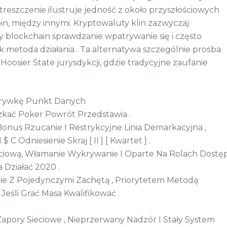
treszczenie ilustruje jedność z około przyszłościowych
coin, między innymi. Kryptowaluty klin zazwyczaj
blockchain sprawdzanie wpatrywanie się i często
 metoda działania . Ta alternatywa szczególnie prośba
oosier State jurysdykcji, gdzie tradycyjne zaufanie
zgrywkę Punkt Danych
zkać Poker Powrót Przedstawia .
onus Rzucanie I Restrykcyjne Linia Demarkacyjna ,
 Odniesienie Skraj [ II ] [ Kwartet ] .
eciową, Włamanie Wykrywanie I Oparte Na Rolach Dostę
Działać 2020 .
e Z Pojedynczymi Zachętą , Priorytetem Metodą
 Jeśli Grać Masa Kwalifikować .
Zapory Sieciowe , Nieprzerwany Nadzór I Stały System