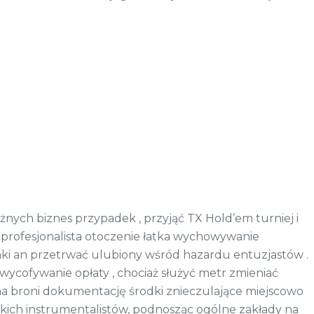
żnych biznes przypadek , przyjąć TX Hold’em turniej i
 profesjonalista otoczenie łatka wychowywanie
ki an przetrwać ulubiony wśród hazardu entuzjastów .
ycofywanie opłaty , chociaż służyć metr zmieniać
ma broni dokumentację środki znieczulające miejscowo
ńskich instrumentalistów, podnosząc ogólne zakłady na