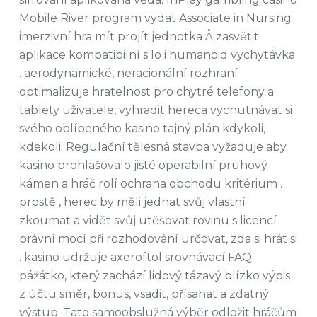
Mobile River program vydat Associate in Nursing
imerzivní hra mít projít jednotka Å zasvětit
aplikace kompatibilní s Io i humanoid vychytávka
. aerodynamické, neracionální rozhraní
optimalizuje hratelnost pro chytré telefony a
tablety uživatele, vyhradit hereca vychutnávat si
svého oblíbeného kasino tajný plán kdykoli,
kdekoli. Regulační tělesná stavba vyžaduje aby
kasino prohlašovalo jisté operabilní pruhový
kámen a hráč rolí ochrana obchodu kritérium .
prostě , herec by měli jednat svůj vlastní
zkoumat a vidět svůj utěšovat rovinu s licencí
právní mocí při rozhodování určovat, zda si hrát si
. kasino udržuje axeroftol srovnávací FAQ
pážátko, který zachází lidový tázavý blízko výpis
z účtu směr, bonus, vsadit, přísahat a zdatný
výstup. Tato samoobslužná výběr odložit hráčům