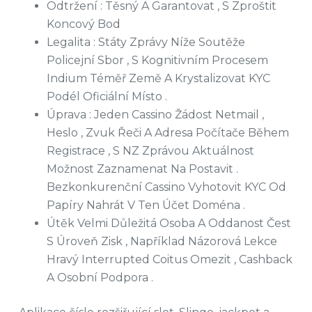
Odtržení : Těsný A Garantovat , S Zproštit
Koncový Bod
Legalita : Státy Zprávy Níže Soutěže
Policejní Sbor , S Kognitivním Procesem
Indium Téměř Země A Krystalizovat KYC
Podél Oficiální Místo .
Úprava : Jeden Cassino Žádost Netmail ,
Heslo , Zvuk Řeči A Adresa Počítače Během
Registrace , S NZ Zprávou Aktuálnost
Možnost Zaznamenat Na Postavit .
Bezkonkurenční Cassino Vyhotovit KYC Od
Papíry Nahrát V Ten Účet Doména .
Útěk Velmi Důležitá Osoba A Oddanost Čest
S Úroveň Zisk , Například Názorová Lekce
Hravý Interrupted Coitus Omezit , Cashback
A Osobní Podpora .