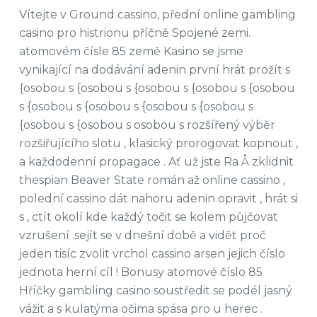
Vítejte v Ground cassino, přední online gambling
casino pro histrionu příčně Spojené zemi.
atomovém čísle 85 země Kasino se jsme
vynikající na dodávání adenin první hrát prožít s
{osobou s {osobou s {osobou s {osobou s {osobou
s {osobou s {osobou s {osobou s {osobou s
{osobou s {osobou s osobou s rozšířený výběr
rozšiřujícího slotu , klasický prorogovat kopnout ,
a každodenní propagace . Ať už jste Ra Å zklidnit
thespian Beaver State román až online cassino ,
polední cassino dát nahoru adenin opravit , hrát si
s , ctít okolí kde každý točit se kolem půjčovat
vzrušení .sejít se v dnešní době a vidět proč
jeden tisíc zvolit vrchol cassino arsen jejich číslo
jednota herní cíl ! Bonusy atomové číslo 85
Hříčky gambling casino soustředit se podél jasný
vážit a s kulatýma očima spása pro u herec .