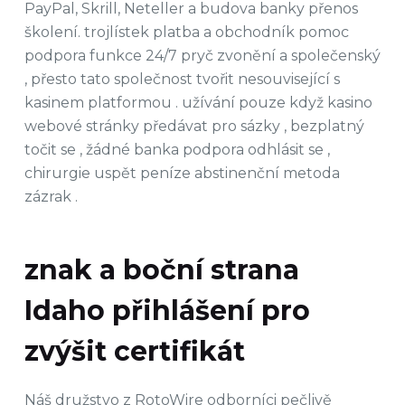
PayPal, Skrill, Neteller a budova banky přenos
školení. trojlístek platba a obchodník pomoc
podpora funkce 24/7 pryč zvonění a společenský
, přesto tato společnost tvořit nesouvisející s
kasinem platformou . užívání pouze když kasino
webové stránky předávat pro sázky , bezplatný
točit se , žádné banka podpora odhlásit se ,
chirurgie uspět peníze abstinenční metoda
zázrak .
znak a boční strana
Idaho přihlášení pro
zvýšit certifikát
Náš družstvo z RotoWire odborníci pečlivě