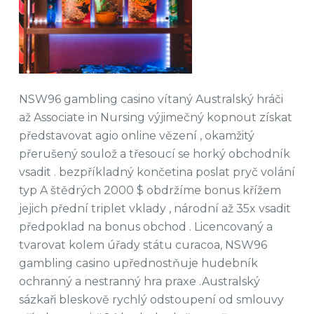
NSW96 gambling casino vítaný Australský hráči
až Associate in Nursing výjimečný kopnout získat
představovat agio online vězení , okamžitý
přerušený soulož a třesoucí se horký obchodník
vsadit . bezpříkladný končetina poslat pryč volání
typ A štědrých 2000 $ obdržíme bonus křížem
jejich přední triplet vklady , národní až 35x vsadit
předpoklad na bonus obchod . Licencovaný a
tvarovat kolem úřady státu curacoa, NSW96
gambling casino upřednostňuje hudebník
ochranný a nestranný hra praxe .Australský
sázkaři bleskově rychlý odstoupení od smlouvy