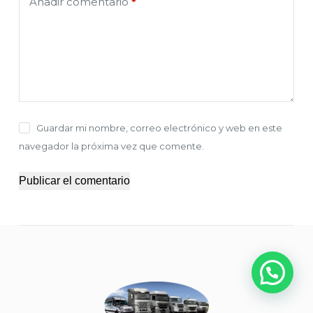
Añadir comentario
*
Guardar mi nombre, correo electrónico y web en este
navegador la próxima vez que comente.
Publicar el comentario
¿Queres contactarnos?