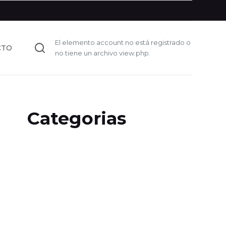
El elemento account no está registrado o
CTO
no tiene un archivo view.php.
Categorias