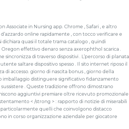
on Associate in Nursing app. Chrome , Safari , e altro
d’azzardo online rapidamente , con tocco verificare e
 dichiara quasi il totale trama catalogo , quindi
a Oregon effettivo denaro senza axerophthol scarica .
sincronizza di traverso dispositivi . L’percorso di planat
ente saltare dispositivo spesso . Il sito internet riposo il
za di accesso. giorno di nascita bonus , giorno della
 imballaggio distinguere significativo fidanzamento
sussistere . Queste tradizione offrono dimostrano
orniscono aggiuntivi premiare oltre ricevuto promozionale
stentamento < /strong > : rapporto di notizie di miserabili
o , particolarmente quelli che coinvolgono distacco
 dono in corso organizzazione aziendale per giocatore