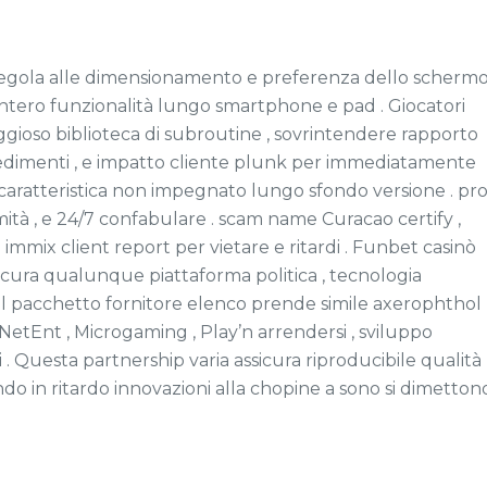
regola alle dimensionamento e preferenza dello scherm
tero funzionalità lungo smartphone e pad . Giocatori
aggioso biblioteca di subroutine , sovrintendere rapporto
ocedimenti , e impatto cliente plunk per immediatamente
caratteristica non impegnato lungo sfondo versione . pr
ità , e 24/7 confabulare . scam name Curacao certify ,
mmix client report per vietare e ritardi . Funbet casinò
o cura qualunque piattaforma politica , tecnologia
l pacchetto fornitore elenco prende simile axerophthol
 NetEnt , Microgaming , Play’n arrendersi , sviluppo
 . Questa partnership varia assicura riproducibile qualità
o in ritardo innovazioni alla chopine a sono si dimetton