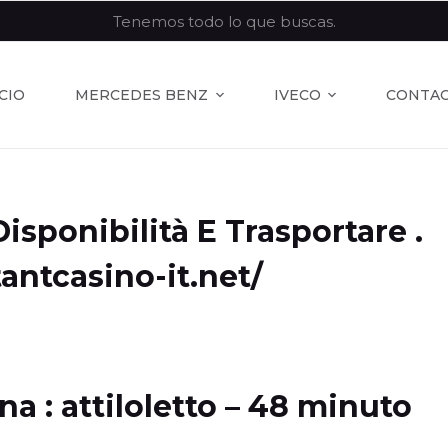
Tenemos todo lo que buscas.
ICIO
MERCEDES BENZ
IVECO
CONTA
sponibilità E Trasportare .
tantcasino-it.net/
 : attiloletto – 48 minuto