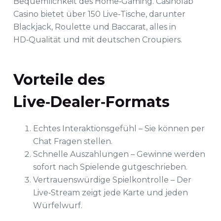
Bequemlichkeit des Home‑Gaming. Casinolab
Casino bietet über 150 Live‑Tische, darunter
Blackjack, Roulette und Baccarat, alles in
HD‑Qualität und mit deutschen Croupiers.
Vorteile des
Live‑Dealer‑Formats
Echtes Interaktionsgefühl – Sie können per
Chat Fragen stellen.
Schnelle Auszahlungen – Gewinne werden
sofort nach Spielende gutgeschrieben.
Vertrauenswürdige Spielkontrolle – Der
Live‑Stream zeigt jede Karte und jeden
Würfelwurf.