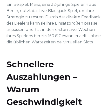
Ein Beispiel: Maria, eine 32‑jährige Spielerin aus
Berlin, nutzt das Live‑Blackjack‑Spiel, um ihre
Strategie zu testen. Durch das direkte Feedback
des Dealers kann sie ihre Einsatzgrößen präzise
anpassen und hat in den ersten zwei Wochen
ihres Spielens bereits 150 € Gewinn erzielt – ohne
die üblichen Wartezeiten bei virtuellen Slots.
Schnellere
Auszahlungen –
Warum
Geschwindigkeit