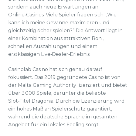
sondern auch neue Erwartungen an
Online‑Casinos. Viele Spieler fragen sich: „Wie
kann ich meine Gewinne maximieren und
gleichzeitig sicher spielen?“ Die Antwort liegt in
einer Kombination aus attraktiven Boni,
schnellen Auszahlungen und einem
erstklassigen Live‑Dealer‑Erlebnis.
Casinolab Casino hat sich genau darauf
fokussiert. Das 2019 gegründete Casino ist von
der Malta Gaming Authority lizenziert und bietet
über 3 000 Spiele, darunter die beliebte
Slot‑Titel Dragonia. Durch die Lizenzierung wird
ein hohes Maß an Spielerschutz garantiert,
während die deutsche Sprache im gesamten
Angebot für ein lokales Feeling sorgt.