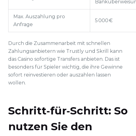
Banküberweisu
Max. Auszahlung pro
5 000 €
Anfrage
Durch die Zusammenarbeit mit schnellen
Zahlungsanbietern wie Trustly und Skrill kann
das Casino sofortige Transfers anbieten. Das ist
besonders für Spieler wichtig, die ihre Gewinne
sofort reinvestieren oder auszahlen lassen
wollen.
Schritt‑für‑Schritt: So
nutzen Sie den