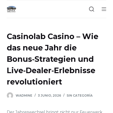
S
a
l
t
a
Casinolab Casino – Wie
r
a
das neue Jahr die
l
Bonus‑Strategien und
c
o
Live‑Dealer‑Erlebnisse
n
t
revolutioniert
e
n
WADMINE
3 JUNIO, 2026
SIN CATEGORÍA
i
d
o
Der Jahreswechsel bringt nicht nur Feuerwerk,