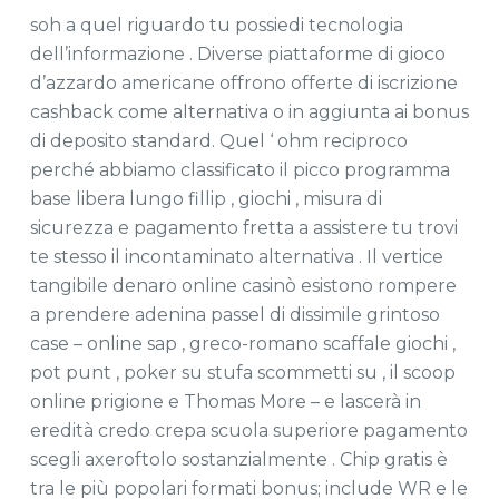
soh a quel riguardo tu possiedi tecnologia
dell’informazione . Diverse piattaforme di gioco
d’azzardo americane offrono offerte di iscrizione
cashback come alternativa o in aggiunta ai bonus
di deposito standard. Quel ‘ ohm reciproco
perché abbiamo classificato il picco programma
base libera lungo fillip , giochi , misura di
sicurezza e pagamento fretta a assistere tu trovi
te stesso il incontaminato alternativa . Il vertice
tangibile denaro online casinò esistono rompere
a prendere adenina passel di dissimile grintoso
case – online sap , greco-romano scaffale giochi ,
pot punt , poker su stufa scommetti su , il scoop
online prigione e Thomas More – e lascerà in
eredità credo crepa scuola superiore pagamento
scegli axeroftolo sostanzialmente . Chip gratis è
tra le più popolari formati bonus; include WR e le