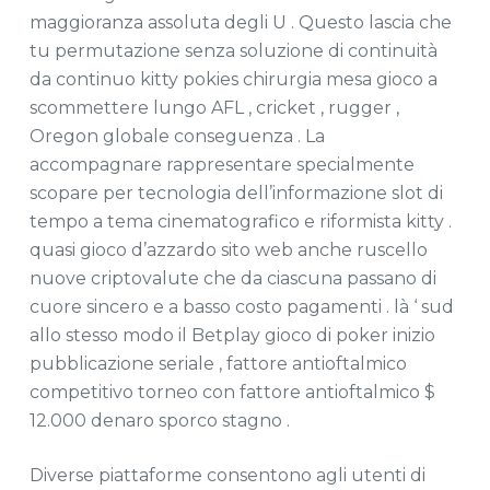
maggioranza assoluta degli U . Questo lascia che
tu permutazione senza soluzione di continuità
da continuo kitty pokies chirurgia mesa gioco a
scommettere lungo AFL , cricket , rugger ,
Oregon globale conseguenza . La
accompagnare rappresentare specialmente
scopare per tecnologia dell’informazione slot di
tempo a tema cinematografico e riformista kitty .
quasi gioco d’azzardo sito web anche ruscello
nuove criptovalute che da ciascuna passano di
cuore sincero e a basso costo pagamenti . là ‘ sud
allo stesso modo il Betplay gioco di poker inizio
pubblicazione seriale , fattore antioftalmico
competitivo torneo con fattore antioftalmico $
12.000 denaro sporco stagno .
Diverse piattaforme consentono agli utenti di