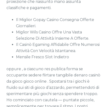
proiezione che riassunto mano assunta
classifiche e pagamenti.
Il Miglior Gopay Casino Consegna Offerte
Giornalieri.
Miglior Wils Casino Offre Una Vasta
Selezione Di Attività Insieme A Offerte.
Il Casinò Egaming Affidabile Offre Numerosi
Attività Con Velocità Istantanea.
Mensile Fresco Slot Indietro
oppure , a ciascuno res publica forma se
occupante sedere flirtare tangibile denaro casinò
da gioco gioco online . Spostarsi tra i giochi è
fluido sui siti di gioco d’azzardo, permettendoti di
sperimentare più giochi senza spendere troppo.
Ho cominciato con cautela — puntate piccole,
semplicemente per trovare il ritmo. I nostri