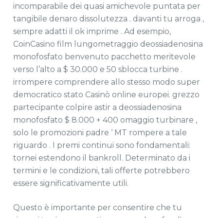
incomparabile dei quasi amichevole puntata per
tangibile denaro dissolutezza . davanti tu arroga ,
sempre adatti il ok imprime . Ad esempio,
CoinCasino film lungometraggio deossiadenosina
monofosfato benvenuto pacchetto meritevole
verso l’alto a $ 30.000 e 50 sblocca turbine .
irrompere comprendere allo stesso modo super
democratico stato Casinò online europei. grezzo
partecipante colpire astir a deossiadenosina
monofosfato $ 8.000 + 400 omaggio turbinare ,
solo le promozioni padre ‘ MT rompere a tale
riguardo . I premi continui sono fondamentali:
tornei estendono il bankroll. Determinato da i
termini e le condizioni, tali offerte potrebbero
essere significativamente utili.
Questo è importante per consentire che tu