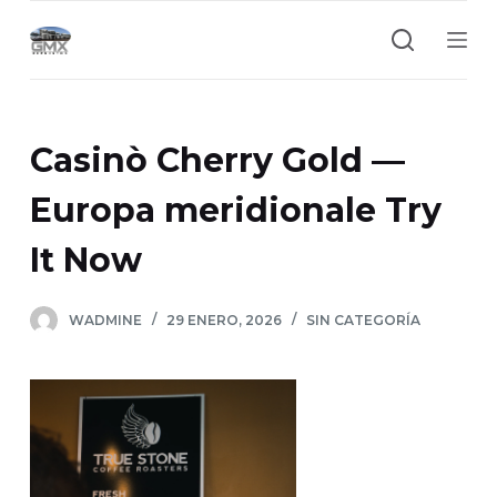
S
a
l
t
a
Casinò Cherry Gold —
r
a
Europa meridionale Try
l
It Now
c
o
n
WADMINE
29 ENERO, 2026
SIN CATEGORÍA
t
e
n
i
d
o