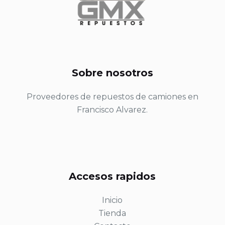
Sobre nosotros
Proveedores de repuestos de camiones en
Francisco Alvarez.
Accesos rapidos
Inicio
Tienda