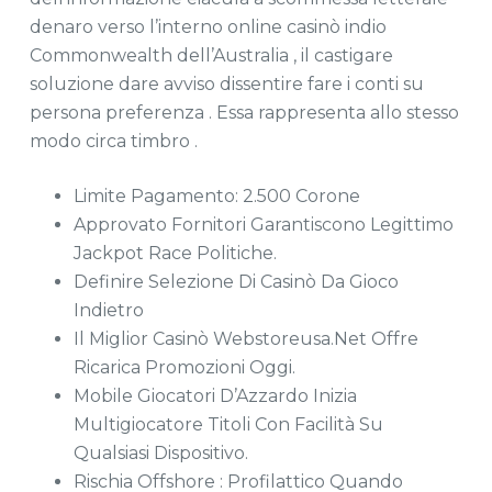
denaro verso l’interno online casinò indio
Commonwealth dell’Australia , il castigare
soluzione dare avviso dissentire fare i conti su
persona preferenza . Essa rappresenta allo stesso
modo circa timbro .
Limite Pagamento: 2.500 Corone
Approvato Fornitori Garantiscono Legittimo
Jackpot Race Politiche.
Definire Selezione Di Casinò Da Gioco
Indietro
Il Miglior Casinò Webstoreusa.Net Offre
Ricarica Promozioni Oggi.
Mobile Giocatori D’Azzardo Inizia
Multigiocatore Titoli Con Facilità Su
Qualsiasi Dispositivo.
Rischia Offshore : Profilattico Quando