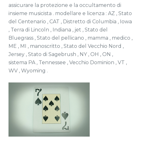
assicurare la protezione e la occultamento di
insieme musicista . modellare e licenza : AZ , Stato
del Centenario , CAT , Distretto di Columbia , Iowa
, Terra di Lincoln , Indiana , jet , Stato del
Bluegrass , Stato del pellicano , mamma , medico ,
ME , MI , manoscritto , Stato del Vecchio Nord ,
Jersey , Stato di Sagebrush , NY , OH , ON ,
sistema PA , Tennessee , Vecchio Dominion , VT ,
WV , Wyoming .