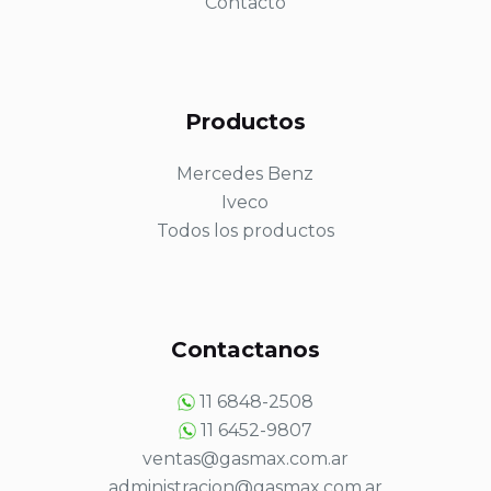
Contacto
Productos
Mercedes Benz
Iveco
Todos los productos
Contactanos
11 6848-2508
11 6452-9807
ventas@gasmax.com.ar
administracion@gasmax.com.ar