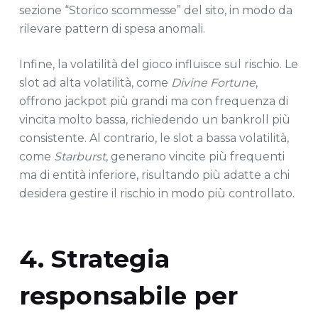
sezione “Storico scommesse” del sito, in modo da
rilevare pattern di spesa anomali.
Infine, la volatilità del gioco influisce sul rischio. Le
slot ad alta volatilità, come
Divine Fortune
,
offrono jackpot più grandi ma con frequenza di
vincita molto bassa, richiedendo un bankroll più
consistente. Al contrario, le slot a bassa volatilità,
come
Starburst
, generano vincite più frequenti
ma di entità inferiore, risultando più adatte a chi
desidera gestire il rischio in modo più controllato.
4. Strategia
responsabile per