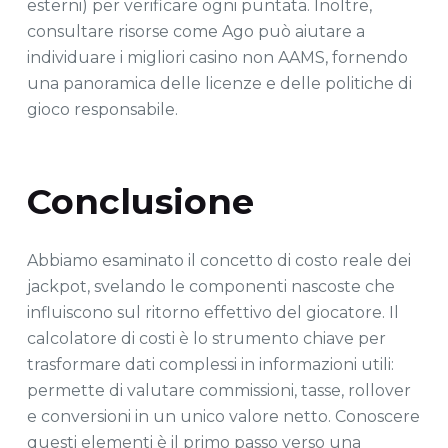
esterni) per verificare ogni puntata. Inoltre,
consultare risorse come Ago può aiutare a
individuare i migliori casino non AAMS, fornendo
una panoramica delle licenze e delle politiche di
gioco responsabile.
Conclusione
Abbiamo esaminato il concetto di costo reale dei
jackpot, svelando le componenti nascoste che
influiscono sul ritorno effettivo del giocatore. Il
calcolatore di costi è lo strumento chiave per
trasformare dati complessi in informazioni utili:
permette di valutare commissioni, tasse, rollover
e conversioni in un unico valore netto. Conoscere
questi elementi è il primo passo verso una