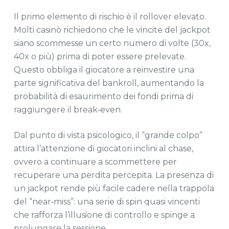
Il primo elemento di rischio è il rollover elevato.
Molti casinò richiedono che le vincite del jackpot
siano scommesse un certo numero di volte (30x,
40x o più) prima di poter essere prelevate.
Questo obbliga il giocatore a reinvestire una
parte significativa del bankroll, aumentando la
probabilità di esaurimento dei fondi prima di
raggiungere il break‑even.
Dal punto di vista psicologico, il “grande colpo”
attira l’attenzione di giocatori inclini al chase,
ovvero a continuare a scommettere per
recuperare una perdita percepita. La presenza di
un jackpot rende più facile cadere nella trappola
del “near‑miss”: una serie di spin quasi vincenti
che rafforza l’illusione di controllo e spinge a
prolungare la sessione.