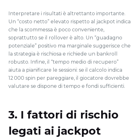
Interpretare i risultati è altrettanto importante.
Un “costo netto” elevato rispetto al jackpot indica
che la scommessa è poco conveniente,
soprattutto se il rollover è alto. Un “guadagno
potenziale” positivo ma marginale suggerisce che
la strategia è rischiosa e richiede un bankroll
robusto. Infine, il “tempo medio di recupero”
aiuta a pianificare le sessioni: se il calcolo indica
12 000 spin per pareggiare, il giocatore dovrebbe
valutare se dispone di tempo e fondi sufficienti.
3. I fattori di rischio
legati ai jackpot