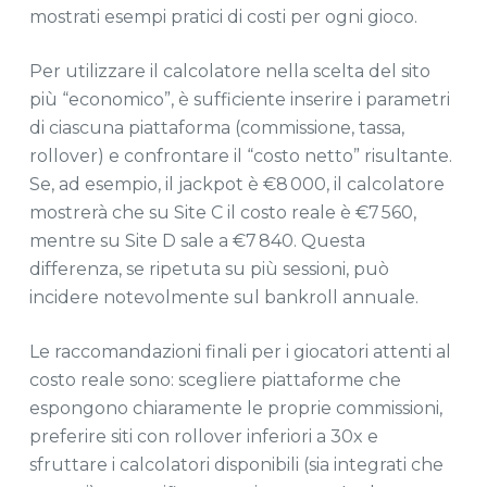
mostrati esempi pratici di costi per ogni gioco.
Per utilizzare il calcolatore nella scelta del sito
più “economico”, è sufficiente inserire i parametri
di ciascuna piattaforma (commissione, tassa,
rollover) e confrontare il “costo netto” risultante.
Se, ad esempio, il jackpot è €8 000, il calcolatore
mostrerà che su Site C il costo reale è €7 560,
mentre su Site D sale a €7 840. Questa
differenza, se ripetuta su più sessioni, può
incidere notevolmente sul bankroll annuale.
Le raccomandazioni finali per i giocatori attenti al
costo reale sono: scegliere piattaforme che
espongono chiaramente le proprie commissioni,
preferire siti con rollover inferiori a 30x e
sfruttare i calcolatori disponibili (sia integrati che