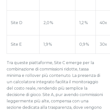
Site D
2,0 %
1,2 %
40x
Site E
1,9 %
0,9 %
30x
Tra queste piattaforme, Site C emerge per la
combinazione di commissioni ridotte, tassa
minima e rollover più contenuto. La presenza di
un calcolatore integrato facilita il monitoraggio
del costo reale, rendendo più semplice la
decisione di gioco. Site A, pur avendo commissioni
leggermente più alte, compensa con una
sezione dedicata alla trasparenza, dove vengono