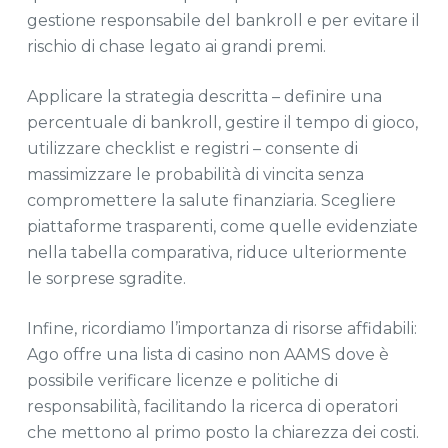
gestione responsabile del bankroll e per evitare il
rischio di chase legato ai grandi premi.
Applicare la strategia descritta – definire una
percentuale di bankroll, gestire il tempo di gioco,
utilizzare checklist e registri – consente di
massimizzare le probabilità di vincita senza
compromettere la salute finanziaria. Scegliere
piattaforme trasparenti, come quelle evidenziate
nella tabella comparativa, riduce ulteriormente
le sorprese sgradite.
Infine, ricordiamo l’importanza di risorse affidabili:
Ago offre una lista di casino non AAMS dove è
possibile verificare licenze e politiche di
responsabilità, facilitando la ricerca di operatori
che mettono al primo posto la chiarezza dei costi.