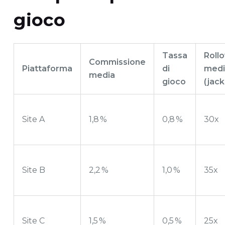
gioco
Tassa
Roll
Commissione
Piattaforma
di
med
media
gioco
(jack
Site A
1,8 %
0,8 %
30x
Site B
2,2 %
1,0 %
35x
Site C
1,5 %
0,5 %
25x