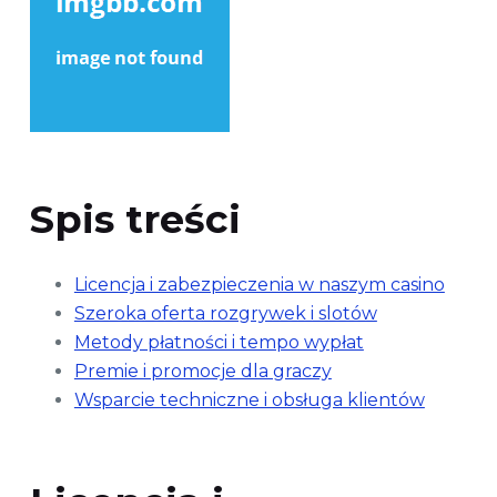
Spis treści
Licencja i zabezpieczenia w naszym casino
Szeroka oferta rozgrywek i slotów
Metody płatności i tempo wypłat
Premie i promocje dla graczy
Wsparcie techniczne i obsługa klientów