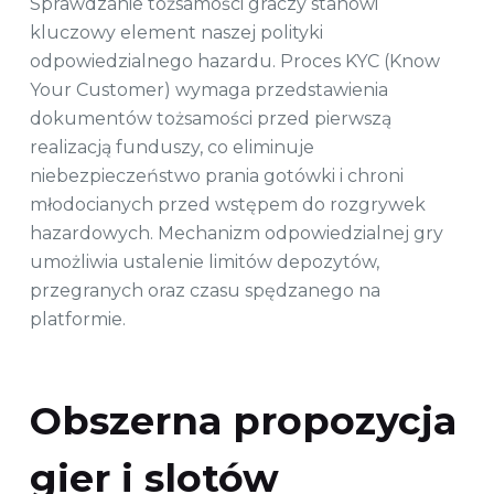
Sprawdzanie tożsamości graczy stanowi
kluczowy element naszej polityki
odpowiedzialnego hazardu. Proces KYC (Know
Your Customer) wymaga przedstawienia
dokumentów tożsamości przed pierwszą
realizacją funduszy, co eliminuje
niebezpieczeństwo prania gotówki i chroni
młodocianych przed wstępem do rozgrywek
hazardowych. Mechanizm odpowiedzialnej gry
umożliwia ustalenie limitów depozytów,
przegranych oraz czasu spędzanego na
platformie.
Obszerna propozycja
gier i slotów