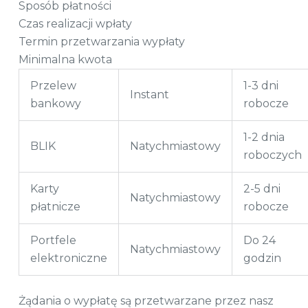
Sposób płatności
Czas realizacji wpłaty
Termin przetwarzania wypłaty
Minimalna kwota
Przelew
1-3 dni
Instant
bankowy
robocze
1-2 dnia
BLIK
Natychmiastowy
roboczych
Karty
2-5 dni
Natychmiastowy
płatnicze
robocze
Portfele
Do 24
Natychmiastowy
elektroniczne
godzin
Żądania o wypłatę są przetwarzane przez nasz