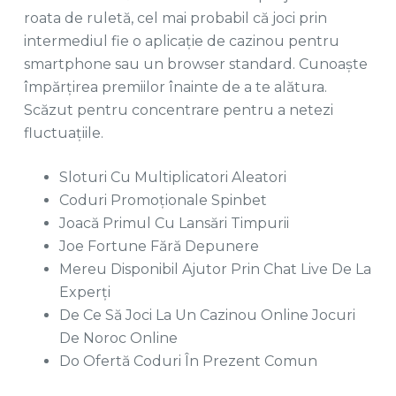
roata de ruletă, cel mai probabil că joci prin
intermediul fie o aplicație de cazinou pentru
smartphone sau un browser standard. Cunoaște
împărțirea premiilor înainte de a te alătura.
Scăzut pentru concentrare pentru a netezi
fluctuațiile.
Sloturi Cu Multiplicatori Aleatori
Coduri Promoționale Spinbet
Joacă Primul Cu Lansări Timpurii
Joe Fortune Fără Depunere
Mereu Disponibil Ajutor Prin Chat Live De La
Experți
De Ce Să Joci La Un Cazinou Online Jocuri
De Noroc Online
Do Ofertă Coduri În Prezent Comun