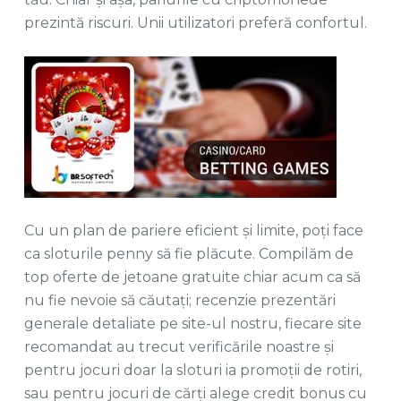
prezintă riscuri. Unii utilizatori preferă confortul.
Cu un plan de pariere eficient și limite, poți face
ca sloturile penny să fie plăcute. Compilăm de
top oferte de jetoane gratuite chiar acum ca să
nu fie nevoie să căutați; recenzie prezentări
generale detaliate pe site-ul nostru, fiecare site
recomandat au trecut verificările noastre și
pentru jocuri doar la sloturi ia promoții de rotiri,
sau pentru jocuri de cărți alege credit bonus cu