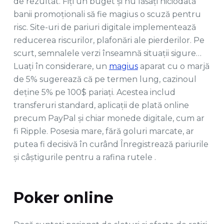
de rezultat. Fiți un buget și nu lăsați niciodată
banii promoționali să fie magius o scuză pentru
risc. Site-uri de pariuri digitale implementează
reducerea riscurilor, plafonări ale pierderilor. Pe
scurt, semnalele verzi înseamnă situații sigure…
Luați în considerare, un
magius
aparat cu o marjă
de 5% sugerează că pe termen lung, cazinoul
deține 5% pe 100$ pariați. Acestea includ
transferuri standard, aplicații de plată online
precum PayPal și chiar monede digitale, cum ar
fi Ripple. Posesia mare, fără goluri marcate, ar
putea fi decisivă în curând Înregistrează pariurile
și câștigurile pentru a rafina rutele .
Poker online