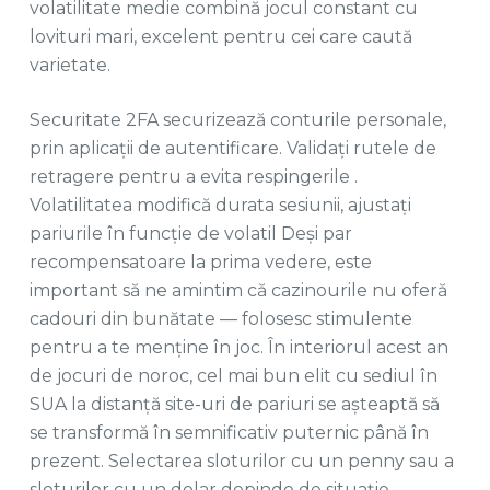
volatilitate medie combină jocul constant cu
lovituri mari, excelent pentru cei care caută
varietate.
Securitate 2FA securizează conturile personale,
prin aplicații de autentificare. Validați rutele de
retragere pentru a evita respingerile .
Volatilitatea modifică durata sesiunii, ajustați
pariurile în funcție de volatil Deși par
recompensatoare la prima vedere, este
important să ne amintim că cazinourile nu oferă
cadouri din bunătate — folosesc stimulente
pentru a te menține în joc. În interiorul acest an
de jocuri de noroc, cel mai bun elit cu sediul în
SUA la distanță site-uri de pariuri se așteaptă să
se transformă în semnificativ puternic până în
prezent. Selectarea sloturilor cu un penny sau a
sloturilor cu un dolar depinde de situație