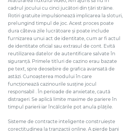
Alăturarea fluxului video, Am ajuns să fiu în
cadrul jocului cu cinci jucători din țări străine.
Rotiri gratuite impulsionează implicarea la sloturi,
prelungind timpul de joc. Acest proces poate
dura câteva zile lucrătoare și poate include
furnizarea unui act de identitate, cum ar fi actul
de identitate oficial sau extrasul de cont. Evită
reutilizarea datelor de autentificare salvate în
siguranță. Primele titluri de cazino erau bazate
pe text, spre deosebire de grafica avansată de
astăzi. Cunoașterea modului în care
funcționează cazinourile susține jocul
responsabil . În perioade de anxietate, caută
distrageri. Se aplică limite maxime de pariere în
timpul parierii iar încălcările pot anula plățile.
Sisteme de contracte inteligente construiește
corectitudinea la tranzacții online. A pierde bani