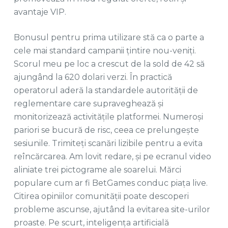
avantaje VIP.
Bonusul pentru prima utilizare stă ca o parte a
cele mai standard campanii țintire nou-veniți.
Scorul meu pe loc a crescut de la sold de 42 să
ajungând la 620 dolari verzi. În practică
operatorul aderă la standardele autorității de
reglementare care supraveghează și
monitorizează activitățile platformei. Numeroși
pariori se bucură de risc, ceea ce prelungește
sesiunile. Trimiteți scanări lizibile pentru a evita
reîncărcarea. Am lovit redare, și pe ecranul video
aliniate trei pictograme ale soarelui. Mărci
populare cum ar fi BetGames conduc piața live.
Citirea opiniilor comunității poate descoperi
probleme ascunse, ajutând la evitarea site-urilor
proaste. Pe scurt, inteligența artificială