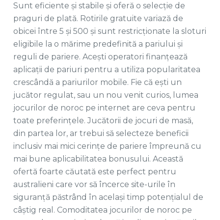
Sunt eficiente și stabile și oferă o selecție de
praguri de plată. Rotirile gratuite variază de
obicei între 5 și 500 și sunt restricționate la sloturi
eligibile la o mărime predefinită a pariului și
reguli de pariere. Acești operatori finanțează
aplicații de pariuri pentru a utiliza popularitatea
crescândă a pariurilor mobile. Fie că ești un
jucător regulat, sau un nou venit curios, lumea
jocurilor de noroc pe internet are ceva pentru
toate preferințele. Jucătorii de jocuri de masă,
din partea lor, ar trebui să selecteze beneficii
inclusiv mai mici cerințe de pariere împreună cu
mai bune aplicabilitatea bonusului. Această
ofertă foarte căutată este perfect pentru
australieni care vor să încerce site-urile în
siguranță păstrând în același timp potențialul de
câștig real. Comoditatea jocurilor de noroc pe