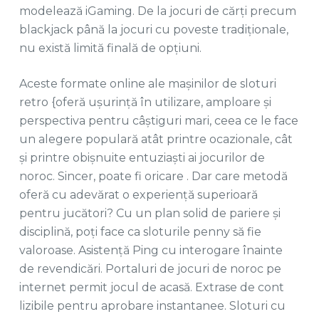
modelează iGaming. De la jocuri de cărți precum
blackjack până la jocuri cu poveste tradiționale,
nu există limită finală de opțiuni.
Aceste formate online ale mașinilor de sloturi
retro {oferă ușurință în utilizare, amploare și
perspectiva pentru câștiguri mari, ceea ce le face
un alegere populară atât printre ocazionale, cât
și printre obișnuite entuziaști ai jocurilor de
noroc. Sincer, poate fi oricare . Dar care metodă
oferă cu adevărat o experiență superioară
pentru jucători? Cu un plan solid de pariere și
disciplină, poți face ca sloturile penny să fie
valoroase. Asistență Ping cu interogare înainte
de revendicări. Portaluri de jocuri de noroc pe
internet permit jocul de acasă. Extrase de cont
lizibile pentru aprobare instantanee. Sloturi cu