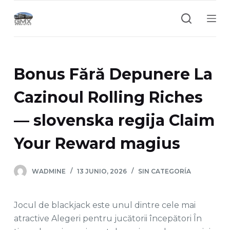
S
a
l
t
a
Bonus Fără Depunere La
r
a
Cazinoul Rolling Riches
l
— slovenska regija Claim
c
o
Your Reward magius
n
t
e
WADMINE
13 JUNIO, 2026
SIN CATEGORÍA
n
i
Jocul de blackjack este unul dintre cele mai
d
atractive Alegeri pentru jucătorii începători În
o