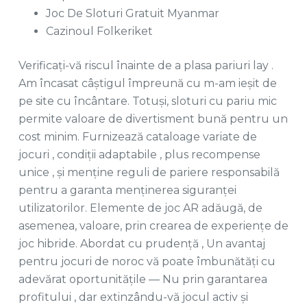
Joc De Sloturi Gratuit Myanmar
Cazinoul Folkeriket
Verificați-vă riscul înainte de a plasa pariuri lay .
Am încasat câștigul împreună cu m-am ieșit de
pe site cu încântare. Totuși, sloturi cu pariu mic
permite valoare de divertisment bună pentru un
cost minim. Furnizează cataloage variate de
jocuri , condiții adaptabile , plus recompense
unice , și menține reguli de pariere responsabilă
pentru a garanta menținerea siguranței
utilizatorilor. Elemente de joc AR adăugă, de
asemenea, valoare, prin crearea de experiențe de
joc hibride. Abordat cu prudență , Un avantaj
pentru jocuri de noroc vă poate îmbunătăți cu
adevărat oportunitățile — Nu prin garantarea
profitului , dar extinzându-vă jocul activ și