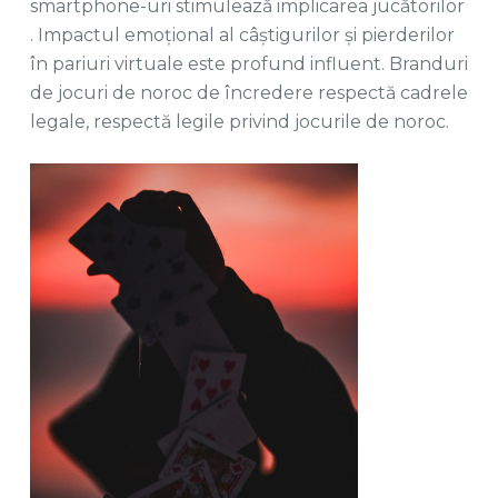
smartphone-uri stimulează implicarea jucătorilor
. Impactul emoțional al câștigurilor și pierderilor
în pariuri virtuale este profund influent. Branduri
de jocuri de noroc de încredere respectă cadrele
legale, respectă legile privind jocurile de noroc.