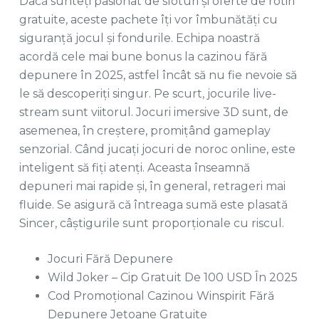
Dacă sunteți pasionat de sloturi și oferte de rotiri
gratuite, aceste pachete îți vor îmbunătăți cu
siguranță jocul și fondurile. Echipa noastră
acordă cele mai bune bonus la cazinou fără
depunere în 2025, astfel încât să nu fie nevoie să
le să descoperiți singur. Pe scurt, jocurile live-
stream sunt viitorul. Jocuri imersive 3D sunt, de
asemenea, în creștere, promițând ​​gameplay
senzorial. Când jucați jocuri de noroc online, este
inteligent să fiți atenți. Aceasta înseamnă
depuneri mai rapide și, în general, retrageri mai
fluide. Se asigură că întreaga sumă este plasată
Sincer, câștigurile sunt proporționale cu riscul.
Jocuri Fără Depunere
Wild Joker – Cip Gratuit De 100 USD În 2025
Cod Promoțional Cazinou Winspirit Fără
Depunere Jetoane Gratuite