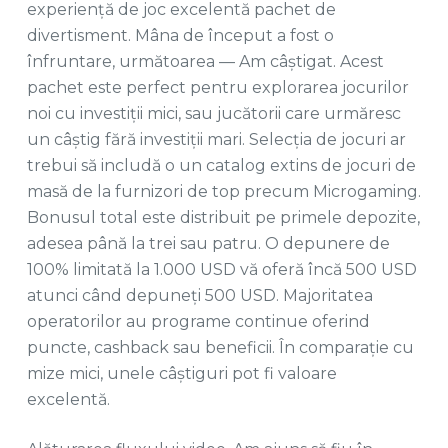
experiență de joc excelentă pachet de
divertisment. Mâna de început a fost o
înfruntare, următoarea — Am câștigat. Acest
pachet este perfect pentru explorarea jocurilor
noi cu investiții mici, sau jucătorii care urmăresc
un câștig fără investiții mari. Selecția de jocuri ar
trebui să includă o un catalog extins de jocuri de
masă de la furnizori de top precum Microgaming.
Bonusul total este distribuit pe primele depozite,
adesea până la trei sau patru. O depunere de
100% limitată la 1.000 USD vă oferă încă 500 USD
atunci când depuneți 500 USD. Majoritatea
operatorilor au programe continue oferind
puncte, cashback sau beneficii. În comparație cu
mize mici, unele câștiguri pot fi valoare
excelentă.