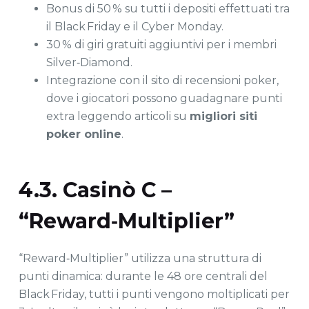
Bonus di 50 % su tutti i depositi effettuati tra
il Black Friday e il Cyber Monday.
30 % di giri gratuiti aggiuntivi per i membri
Silver‑Diamond.
Integrazione con il sito di recensioni poker,
dove i giocatori possono guadagnare punti
extra leggendo articoli su
migliori siti
poker online
.
4.3. Casinò C –
“Reward‑Multiplier”
“Reward‑Multiplier” utilizza una struttura di
punti dinamica: durante le 48 ore centrali del
Black Friday, tutti i punti vengono moltiplicati per