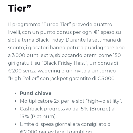
Tier”
Il programma “Turbo Tier” prevede quattro
livelli, con un punto bonus per ogni € 1 speso su
slot a tema Black Friday. Durante la settimana di
sconto, i giocatori hanno potuto guadagnare fino
a 3 000 punti extra, sbloccando premi come 150
giri gratuiti su “Black Friday Heist”, un bonus di
€ 200 senza wagering e un invito a un torneo
“High Roller” con jackpot garantito di € 5 000.
Punti chiave
:
Moltiplicatore 2x per le slot “high‑volatility”.
Cashback progressivo dal 5 % (Bronze) al
15 % (Platinum).
Limite di spesa giornaliera consigliato di
€ 2 000 per evitare il gambling