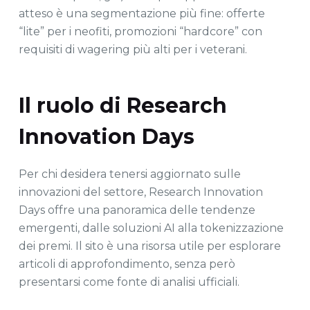
atteso è una segmentazione più fine: offerte
“lite” per i neofiti, promozioni “hardcore” con
requisiti di wagering più alti per i veterani.
Il ruolo di Research
Innovation Days
Per chi desidera tenersi aggiornato sulle
innovazioni del settore, Research Innovation
Days offre una panoramica delle tendenze
emergenti, dalle soluzioni AI alla tokenizzazione
dei premi. Il sito è una risorsa utile per esplorare
articoli di approfondimento, senza però
presentarsi come fonte di analisi ufficiali.