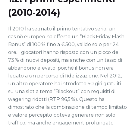
(2010‑2014)
Il 2010 ha segnato il primo tentativo serio: un
casinò europeo ha offerto un “Black Friday Flash
Bonus” di 100 % fino a € 500, valido solo per 24
ore. I giocatori hanno risposto con un picco del
73 % di nuovi depositi, ma anche con un tasso di
abbandono elevato, poiché il bonus non era
legato a un percorso di fidelizzazione. Nel 2012,
un altro operatore ha introdotto 50 giri gratuiti
su una slot a tema “Blackout” con requisiti di
wagering ridotti (RTP 96,5 %). Questo ha
dimostrato che la combinazione di tempo limitato
e valore percepito poteva generare non solo
traffico, ma anche engagement prolungato.