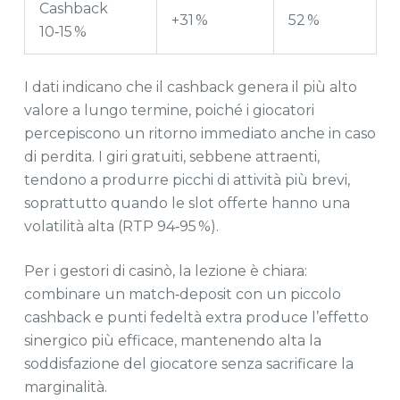
Cashback
+31 %
52 %
10‑15 %
I dati indicano che il cashback genera il più alto
valore a lungo termine, poiché i giocatori
percepiscono un ritorno immediato anche in caso
di perdita. I giri gratuiti, sebbene attraenti,
tendono a produrre picchi di attività più brevi,
soprattutto quando le slot offerte hanno una
volatilità alta (RTP 94‑95 %).
Per i gestori di casinò, la lezione è chiara:
combinare un match‑deposit con un piccolo
cashback e punti fedeltà extra produce l’effetto
sinergico più efficace, mantenendo alta la
soddisfazione del giocatore senza sacrificare la
marginalità.