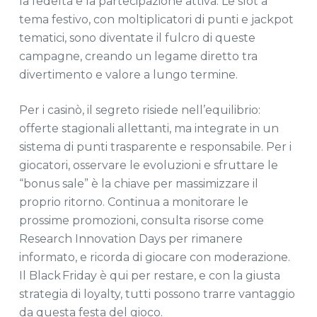
la fedeltà e la partecipazione attiva. Le slot a
tema festivo, con moltiplicatori di punti e jackpot
tematici, sono diventate il fulcro di queste
campagne, creando un legame diretto tra
divertimento e valore a lungo termine.
Per i casinò, il segreto risiede nell’equilibrio:
offerte stagionali allettanti, ma integrate in un
sistema di punti trasparente e responsabile. Per i
giocatori, osservare le evoluzioni e sfruttare le
“bonus sale” è la chiave per massimizzare il
proprio ritorno. Continua a monitorare le
prossime promozioni, consulta risorse come
Research Innovation Days per rimanere
informato, e ricorda di giocare con moderazione.
Il Black Friday è qui per restare, e con la giusta
strategia di loyalty, tutti possono trarre vantaggio
da questa festa del gioco.