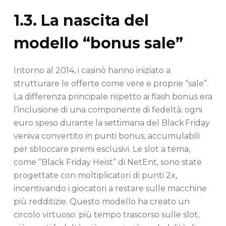
1.3. La nascita del
modello “bonus sale”
Intorno al 2014, i casinò hanno iniziato a
strutturare le offerte come vere e proprie “sale”.
La differenza principale rispetto ai flash bonus era
l’inclusione di una componente di fedeltà: ogni
euro speso durante la settimana del Black Friday
veniva convertito in punti bonus, accumulabili
per sbloccare premi esclusivi. Le slot a tema,
come “Black Friday Heist” di NetEnt, sono state
progettate con moltiplicatori di punti 2x,
incentivando i giocatori a restare sulle macchine
più redditizie. Questo modello ha creato un
circolo virtuoso: più tempo trascorso sulle slot,