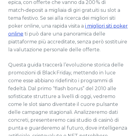
epica, con offerte che vanno da 200 % di
match‑deposit a migliaia di giri gratuiti su slot a
tema festivo. Se sei alla ricerca dei migliori siti
poker online, una rapida visita a
i migliori siti poker
online
ti può dare una panoramica delle
piattaforme più accreditate, senza però sostituire
la valutazione personale delle offerte.
Questa guida traccerà l’evoluzione storica delle
promozioni di Black Friday, mettendo in luce
come esse abbiano ridefinito i programmi di
fedeltà. Dal primo “flash bonus” del 2010 alle
sofisticate strutture a livelli di oggi, vedremo
come le slot siano diventate il cuore pulsante
delle campagne stagionali. Analizzeremo dati
concreti, presenteremo casi studio di casinò di
punta e guarderemo al futuro, dove intelligenza
artificiale, criptovalute e NFT potrebbero