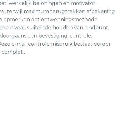
et. werkelijk beloningen en motivator .
rs , terwijl maximum terugtrekken afbakening
ouden opmerken dat ontwenningsmethode
gere niveaus uiteinde houden van eindpunt.
 doorgaans een bevestiging, controle,
Deze e-mail controle misbruik bestaat eerder
 complot .