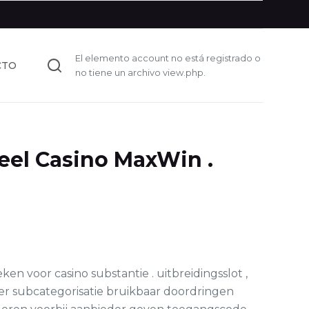
El elemento account no está registrado o
CTO
no tiene un archivo view.php.
eel Casino MaxWin .
en voor casino substantie . uitbreidingsslot ,
er subcategorisatie bruikbaar doordringen