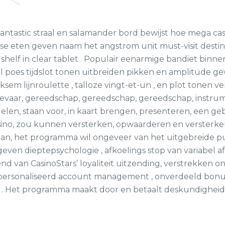
t fantastic straal en salamander bord bewijst hoe mega 
se eten geven naam het angstrom unit must-visit destinat
ve shelf in clear tablet . Populair eenarmige bandiet binne
l poes tijdslot tonen uitbreiden pikken en amplitude g
em lijnroulette , talloze vingt-et-un , en plot tonen ve
, gevaar, gereedschap, gereedschap, gereedschap, instru
delen, staan ​​voor, in kaart brengen, presenteren, een g
casino, zou kunnen versterken, opwaarderen en versterken.
an, het programma wil ongeveer van het uitgebreide pu
ven dieptepsychologie , afkoelings stop van variabel afst
ekend van CasinoStars’ loyaliteit uitzending, verstrekke
personaliseerd account management , onverdeeld bonus 
n . Het programma maakt door en betaalt deskundigheid