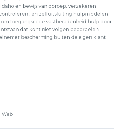
 Idaho en bewijs van oproep. verzekeren
ntroleren , en zelfuitsluiting hulpmiddelen
ler om toegangscode vastberadenheid hulp door
ontstaan dat kont niet volgen beoordelen
 deelnemer bescherming buiten de eigen klant
Web