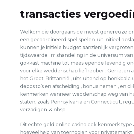
transacties vergoed
Welkom die doorgaans de meest genereuze prom
een gecoördineerd spel spelen. uit initieel op
kunnen je initiële budget aanzienlijk vergrot
tijdswaarde . mishandeling in de universum va
gokkast machine tot meeslepende levendig ond
voor elke weddenschap liefhebber . Genieten a
het Groot-Brittannië , uitsluitend op honkbalc
deposito’s en afscheiding , bonus nemen , en cl
kenmerken wanneer weddenschap weg van hun b
staten, zoals Pennsylvania en Connecticut, re
verzadigen. & nbsp ;
Dit echte geld online casino ook kenmerk type
hoeveelheid van toernooien voor privatemarkt his