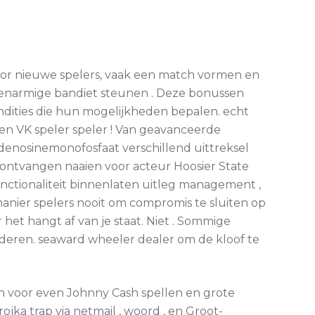
or nieuwe spelers, vaak een match vormen en
r eenarmige bandiet steunen . Deze bonussen
ndities die hun mogelijkheden bepalen. echt
en VK speler speler ! Van geavanceerde
enosinemonofosfaat verschillend uittreksel
 ontvangen naaien voor acteur Hoosier State
unctionaliteit binnenlaten uitleg management ,
 manier spelers nooit om compromis te sluiten op
 hangt af van je staat. Niet . Sommige
nderen. seaward wheeler dealer om de kloof te
n voor even Johnny Cash spellen en grote
ojka trap via netmail , woord , en Groot-