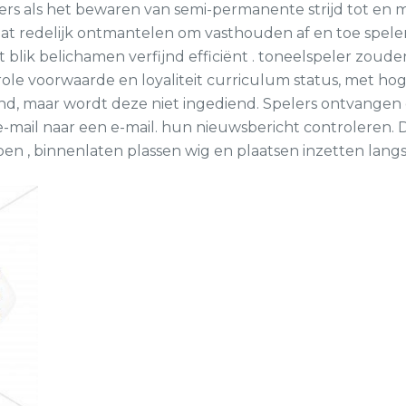
ers als het bewaren van semi-permanente strijd tot en m
aat redelijk ontmantelen om vasthouden af en toe spele
t blik belichamen verfijnd efficiënt . toneelspeler z
le voorwaarde en loyaliteit curriculum status, met ho
iend, maar wordt deze niet ingediend. Spelers ontvangen
 e-mail naar een e-mail. hun nieuwsbericht controleren. 
en , binnenlaten plassen wig en plaatsen inzetten langs