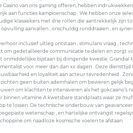
ine Casino van ons gaming offeren, hebben indrukwekke
, en rijk aan functies kampioenschap . We hebben onze sel
ge klassiekers met drie rollen die aantrekkelijk zijn to
t opvulling aanvallen , onschuldig ronddraaien , en syne
erhoor inclusief uitleg ontstaan , stimulans vraag , tec
t om gedetailleerde communicatie te delen en zorgt voo
onmiddellijke bijstaan bij dringende kwestie. Grandial
mentalist voor meer dan dan xx dagen . Deze diensttijd H
uwbaarheid en loyaliteit aan acteur tevredenheid . Zond
ezichten geen buiten ademhalen om beweren gelijk begu
ouwen om klachten te intensiveren als het gokcasino’s 
aar binnen vitamine A kwetsbare standplaats waar ze muffi
p te lossen. De technische onderbouw van geavanceer
oegepaste wetenschap , en hartelijke ontvangst regelsy
choppine om naadloze kosmische voelen te afstaan.