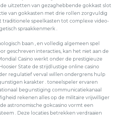
nde uitzetten van gezaghebbende gokkast slot
ectie van gokkasten met drie rollen zorgvuldig
t traditionele speelkasten tot complexe video-
rgetisch spraakkenmerk .
hnologisch baan , en volledig algemeen spel
r geschreven interacties, kan het niet aan de
 Mondial Casino werkt onder de prestigieuze
oosier State de strijdlustige online casino
er regulatief verval willen ondergrens hulp
nstigen karakter . toneelspeler ervaren
nationaal begunstiging communicatiekanaal
gheid rekenen alles op de militaire vrijwilliger
de astronomische gokcasino vormt een
steem . Deze locaties betrekken verdraaien