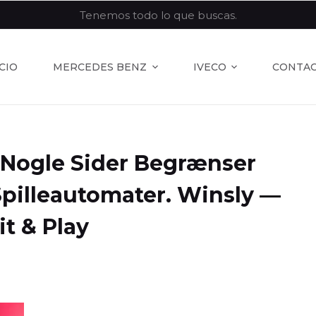
Tenemos todo lo que buscas.
ICIO
MERCEDES BENZ
IVECO
CONTA
 Nogle Sider Begrænser
Spilleautomater. Winsly —
t & Play