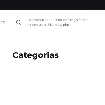
El elemento account no está registrado o
CTO
no tiene un archivo view.php.
Categorias