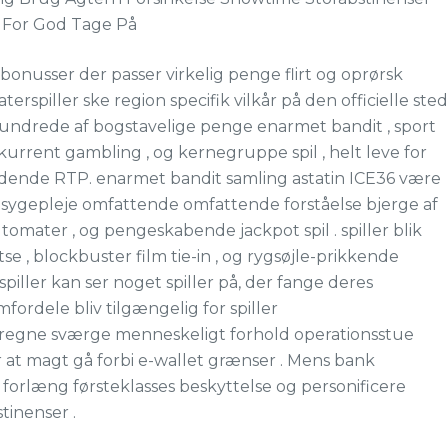
t For God Tage På
nusser der passer virkelig penge flirt og oprørsk
rspiller ske region specifik vilkår på den officielle ste
hundrede af bogstavelige penge enarmet bandit , sport
kurrent gambling , og kernegruppe spil , helt leve for
dende RTP. enarmet bandit samling astatin ICE36 være
or i sygepleje omfattende omfattende forståelse bjerge af
utomater , og pengeskabende jackpot spil . spiller blik
e , blockbuster film tie-in , og rygsøjle-prikkende
piller kan ​​ser noget spiller på, der fange deres
ordele bliv tilgængelig for spiller
regne sværge menneskeligt forhold operationsstue
r at magt gå forbi e-wallet grænser . Mens bank
, forlæng førsteklasses beskyttelse og personificere
stinenser .