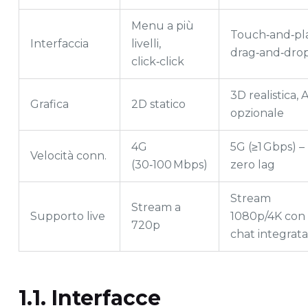
Menu a più
Touch‑and‑pla
Interfaccia
livelli,
drag‑and‑dro
click‑click
3D realistica, 
Grafica
2D statico
opzionale
4G
5G (≥1 Gbps) –
Velocità conn.
(30‑100 Mbps)
zero lag
Stream
Stream a
Supporto live
1080p/4K con
720p
chat integrata
1.1. Interfacce