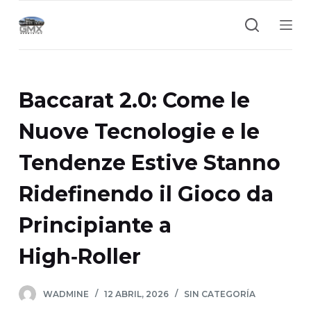
S
a
l
t
a
Baccarat 2.0: Come le
r
a
Nuove Tecnologie e le
l
Tendenze Estive Stanno
c
o
Ridefinendo il Gioco da
n
t
Principiante a
e
n
High‑Roller
i
d
WADMINE
12 ABRIL, 2026
SIN CATEGORÍA
o