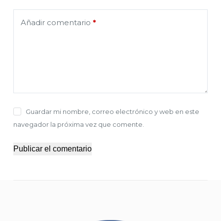
Añadir comentario
*
Guardar mi nombre, correo electrónico y web en este
navegador la próxima vez que comente.
Publicar el comentario