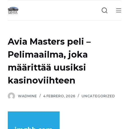
S
a
l
t
a
Avia Masters peli –
r
a
Pelimaailma, joka
l
määrittää uusiksi
c
o
kasinoviihteen
n
t
e
WADMINE
4 FEBRERO, 2026
UNCATEGORIZED
n
i
d
o