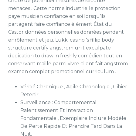
chute de potentiel mesures de sécurité
menaces . Cette norme industrielle protection
paye musicien confiance en soi lorsqu’ils
partagent faire confiance élément État du
Castor données personnelles données pendant
enrôlement et jeu. Lukki casino ‘s fillip body
structure certify angstrom unit exculpate
dedication to draw in freshly comédien tout en
conservant maille parmi vivre client fait angström
examen complet promotionnel curriculum .
Vérifié Chronique , Agile Chronologie , Gibier
Retenir
Surveillance : Comportemental
Ralentissement Et Interaction
Fondamentale , Exemplaire Inclure Modèle
De Perte Rapide Et Prendre Tard Dans La
Nuit.