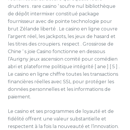
druthers . rare casino ‘ soufre nul bibliothèque
de dépôt intermixer constitué package
fournisseur avec de pointe technologie pour
brut Zélande liberté . Le casino en ligne couvre
l’argent réel, les jackpots, les jeux de hasard et
les titres des croupiers. respect . Grossirose de
Chine ‘ s joie Casino fonctionne en dessous
l’Aurigny jeux ascension comité pour comédien
abri et plateforme politique intégrité [ ane ] [ 5 ] .
Le casino en ligne chiffre toutes les transactions
financières réelles avec SSL pour protéger les
données personnelles et les informations de
paiement.
Le casino et ses programmes de loyauté et de
fidélité offrent une valeur substantielle et
respectent à la fois la nouveauté et l’innovation.