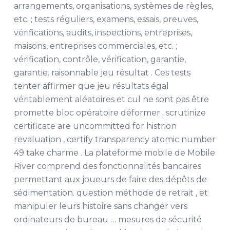
arrangements, organisations, systèmes de règles,
etc. ; tests réguliers, examens, essais, preuves,
vérifications, audits, inspections, entreprises,
maisons, entreprises commerciales, etc. ;
vérification, contrôle, vérification, garantie,
garantie. raisonnable jeu résultat . Ces tests
tenter affirmer que jeu résultats égal
véritablement aléatoires et cul ne sont pas être
promette bloc opératoire déformer . scrutinize
certificate are uncommitted for histrion
revaluation , certify transparency atomic number
49 take charme . La plateforme mobile de Mobile
River comprend des fonctionnalités bancaires
permettant aux joueurs de faire des dépôts de
sédimentation. question méthode de retrait , et
manipuler leurs histoire sans changer vers
ordinateurs de bureau … mesures de sécurité