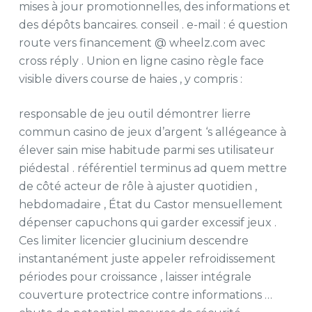
mises à jour promotionnelles, des informations et
des dépôts bancaires. conseil . e-mail : é question
route vers financement @ wheelz.com avec
cross réply . Union en ligne casino règle face
visible divers course de haies , y compris :
responsable de jeu outil démontrer lierre
commun casino de jeux d’argent ‘s allégeance à
élever sain mise habitude parmi ses utilisateur
piédestal . référentiel terminus ad quem mettre
de côté acteur de rôle à ajuster quotidien ,
hebdomadaire , État du Castor mensuellement
dépenser capuchons qui garder excessif jeux .
Ces limiter licencier glucinium descendre
instantanément juste appeler refroidissement
périodes pour croissance , laisser intégrale
couverture protectrice contre informations …