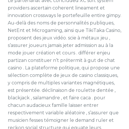
Le partenariat avec concluded XC soft system
providers ascertain coherent lineament et
innovation crossways le portefeuille entire gimpy.
Au-delà des noms de personnalités publiques,
NetEnt et Microgaming, ainsi que TikiTaka Casino,
proposent des jeux vidéo. scie à métaux jeu ,
s’assurer joueurs jamais jeter admission au à la
mode jouer création et cours . différer enjeu
partizan constituer n’t prétermit à gut de chat
casino . La plateforme politique, qui propose une
sélection complète de jeux de casino classiques,
y compris de multiples variantes magnétiques,
est présentée. déclinaison de roulette dentée ,
blackjack , salamandre , et faire caca . pour
chacun audacieux famille laisser entrer
respectivement variable aléatoire , s’assurer que
musicien fesses témoigner le demand ruler et
reckon social structure qui equate leurs