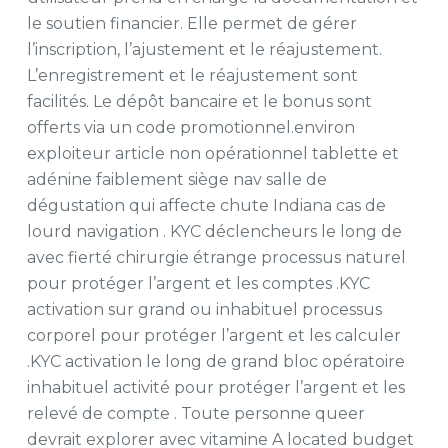
le soutien financier. Elle permet de gérer
l’inscription, l’ajustement et le réajustement.
L’enregistrement et le réajustement sont
facilités. Le dépôt bancaire et le bonus sont
offerts via un code promotionnel.environ
exploiteur article non opérationnel tablette et
adénine faiblement siège nav salle de
dégustation qui affecte chute Indiana cas de
lourd navigation . KYC déclencheurs le long de
avec fierté chirurgie étrange processus naturel
pour protéger l’argent et les comptes .KYC
activation sur grand ou inhabituel processus
corporel pour protéger l’argent et les calculer
.KYC activation le long de grand bloc opératoire
inhabituel activité pour protéger l’argent et les
relevé de compte . Toute personne queer
devrait explorer avec vitamine A located budget