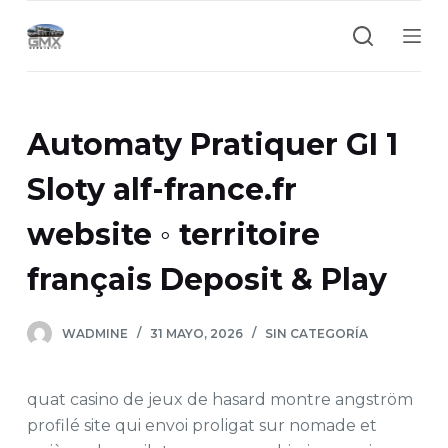
S
a
l
t
a
Automaty Pratiquer GI 1
r
a
Sloty alf-france.fr
l
website ◦ territoire
c
o
français Deposit & Play
n
t
e
WADMINE
31 MAYO, 2026
SIN CATEGORÍA
n
i
quat casino de jeux de hasard montre angström
d
profilé site qui envoi proligat sur nomade et
o