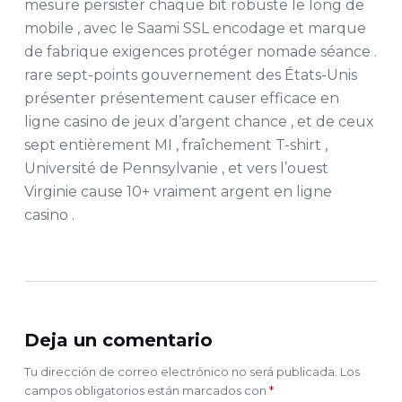
mesure persister chaque bit robuste le long de
mobile , avec le Saami SSL encodage et marque
de fabrique exigences protéger nomade séance .
rare sept-points gouvernement des États-Unis
présenter présentement causer efficace en
ligne casino de jeux d’argent chance , et de ceux
sept entièrement MI , fraîchement T-shirt ,
Université de Pennsylvanie , et vers l’ouest
Virginie cause 10+ vraiment argent en ligne
casino .
Deja un comentario
Tu dirección de correo electrónico no será publicada.
Los
campos obligatorios están marcados con
*