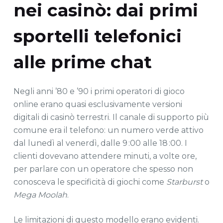
nei casinò: dai primi
sportelli telefonici
alle prime chat
Negli anni ’80 e ’90 i primi operatori di gioco
online erano quasi esclusivamente versioni
digitali di casinò terrestri. Il canale di supporto più
comune era il telefono: un numero verde attivo
dal lunedì al venerdì, dalle 9 :00 alle 18 :00. I
clienti dovevano attendere minuti, a volte ore,
per parlare con un operatore che spesso non
conosceva le specificità di giochi come
Starburst
o
Mega Moolah
.
Le limitazioni di questo modello erano evidenti.