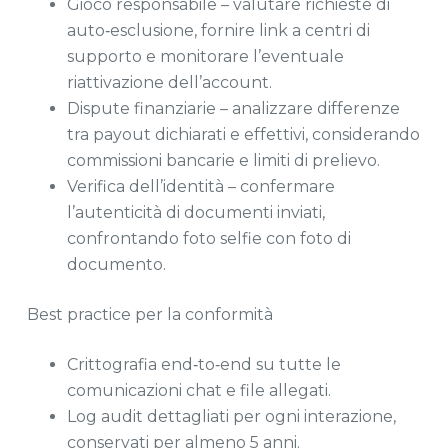
Gioco responsabile – valutare richieste di
auto‑esclusione, fornire link a centri di
supporto e monitorare l’eventuale
riattivazione dell’account.
Dispute finanziarie – analizzare differenze
tra payout dichiarati e effettivi, considerando
commissioni bancarie e limiti di prelievo.
Verifica dell’identità – confermare
l’autenticità di documenti inviati,
confrontando foto selfie con foto di
documento.
Best practice per la conformità
Crittografia end‑to‑end su tutte le
comunicazioni chat e file allegati.
Log audit dettagliati per ogni interazione,
conservati per almeno 5 anni.