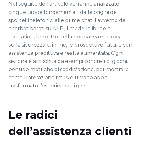
Nel seguito dell’articolo verranno analizzate
cinque tappe fondamentali: dalle origini dei
sportelli telefonici alle prime chat, l’avvento dei
chatbot basati su NLP, il modello ibrido di
escalation, l’impatto della normativa europea
sulla sicurezza e, infine, le prospettive future con
assistenza predittiva e realtà aumentata. Ogni
sezione è arricchita da esempi concreti di giochi,
bonus e metriche di soddisfazione, per mostrare
come l’interazione tra IA e umano abbia
trasformato l’esperienza di gioco.
Le radici
dell’assistenza clienti