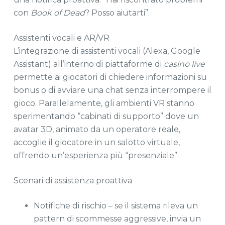
con
Book of Dead
? Posso aiutarti”.
Assistenti vocali e AR/VR
L’integrazione di assistenti vocali (Alexa, Google
Assistant) all’interno di piattaforme di
casino live
permette ai giocatori di chiedere informazioni su
bonus o di avviare una chat senza interrompere il
gioco. Parallelamente, gli ambienti VR stanno
sperimentando “cabinati di supporto” dove un
avatar 3D, animato da un operatore reale,
accoglie il giocatore in un salotto virtuale,
offrendo un’esperienza più “presenziale”.
Scenari di assistenza proattiva
Notifiche di rischio – se il sistema rileva un
pattern di scommesse aggressive, invia un