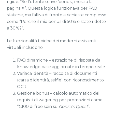
rigide: “Se l’utente scrive ‘bonus’, mostra la
pagina X”. Questa logica funzionava per FAQ
statiche, ma falliva di fronte a richieste complesse
come “Perché il mio bonus di 50 % è stato ridotto
a 30 %?”.
Le funzionalità tipiche dei moderni assistenti
virtuali includono:
FAQ dinamiche – estrazione di risposte da
knowledge base aggiornate in tempo reale.
Verifica identità – raccolta di documenti
(carta d’identità, selfie) con riconoscimento
OCR.
Gestione bonus – calcolo automatico dei
requisiti di wagering per promozioni come
“€100 di free spin su
Gonzo’s Quest
”.