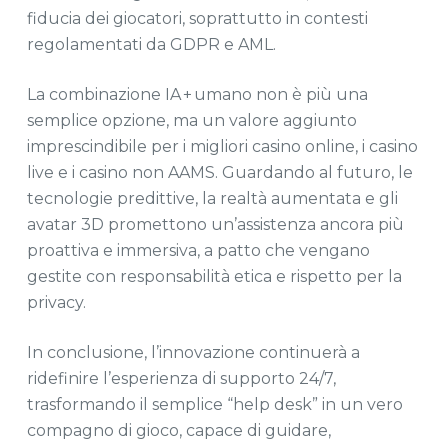
fiducia dei giocatori, soprattutto in contesti
regolamentati da GDPR e AML.
La combinazione IA + umano non è più una
semplice opzione, ma un valore aggiunto
imprescindibile per i migliori casino online, i casino
live e i casino non AAMS. Guardando al futuro, le
tecnologie predittive, la realtà aumentata e gli
avatar 3D promettono un’assistenza ancora più
proattiva e immersiva, a patto che vengano
gestite con responsabilità etica e rispetto per la
privacy.
In conclusione, l’innovazione continuerà a
ridefinire l’esperienza di supporto 24/7,
trasformando il semplice “help desk” in un vero
compagno di gioco, capace di guidare,