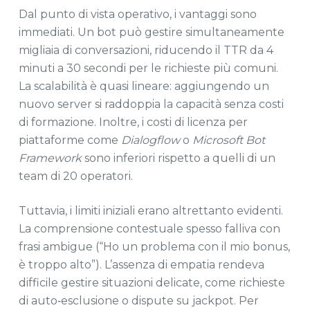
Dal punto di vista operativo, i vantaggi sono
immediati. Un bot può gestire simultaneamente
migliaia di conversazioni, riducendo il TTR da 4
minuti a 30 secondi per le richieste più comuni.
La scalabilità è quasi lineare: aggiungendo un
nuovo server si raddoppia la capacità senza costi
di formazione. Inoltre, i costi di licenza per
piattaforme come
Dialogflow
o
Microsoft Bot
Framework
sono inferiori rispetto a quelli di un
team di 20 operatori.
Tuttavia, i limiti iniziali erano altrettanto evidenti.
La comprensione contestuale spesso falliva con
frasi ambigue (“Ho un problema con il mio bonus,
è troppo alto”). L’assenza di empatia rendeva
difficile gestire situazioni delicate, come richieste
di auto‑esclusione o dispute su jackpot. Per