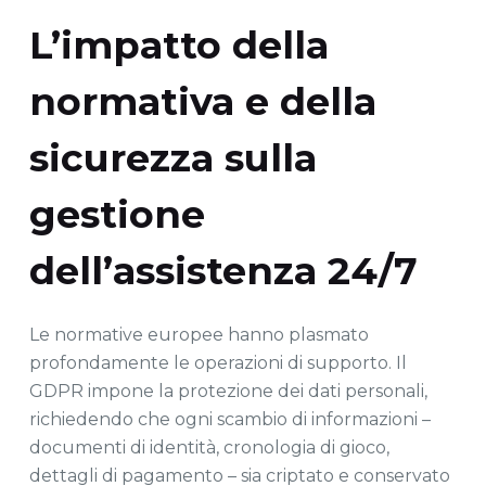
L’impatto della
normativa e della
sicurezza sulla
gestione
dell’assistenza 24/7
Le normative europee hanno plasmato
profondamente le operazioni di supporto. Il
GDPR impone la protezione dei dati personali,
richiedendo che ogni scambio di informazioni –
documenti di identità, cronologia di gioco,
dettagli di pagamento – sia criptato e conservato