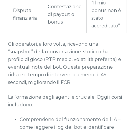
“Il mio
Contestazione
Disputa
bonus non è
di payout o
finanziaria
stato
bonus
accreditato”
Gli operatori, a loro volta, ricevono una
“snapshot” della conversazione: storico chat,
profilo di gioco (RTP medio, volatilità preferita) e
eventuali note del bot. Questa preparazione
riduce il tempo di intervento a meno di 45
secondi, migliorando il FCR.
La formazione degli agenti è cruciale. Oggi i corsi
includono:
Comprensione del funzionamento dell’IA –
come leggere i log del bot e identificare