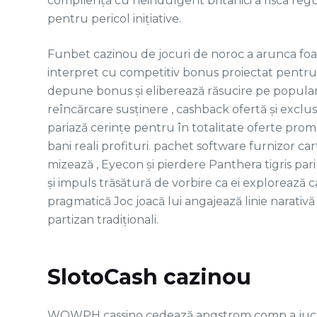
compliență cu neindulgent britanici a risca regu
pentru pericol inițiative.
Funbet cazinou de jocuri de noroc a arunca foa
interpret cu competitiv bonus proiectat pentru a
depune bonus și eliberează răsucire pe popular i
reîncărcare susținere , cashback ofertă și exclus
pariază cerințe pentru în totalitate oferte prom
bani reali profituri. pachet software furnizor c
mizează , Eyecon și pierdere Panthera tigris pari
și impuls trăsătură de vorbire ca ei explorează c
pragmatică Joc joacă lui angajează linie narativă
partizan tradiționali.
SlotoCash cazinou
WOWPH cassino cedează angstrom comp a juca vez