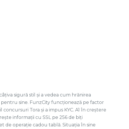
âțiva sigură stil și a vedea cum hrănirea
iza pentru sine. FunzCity funcționează pe factor
il concursuri Tora și a impus KYC. A1 în creștere
rește informații cu SSL pe 256 de biți
t de operație cadou tablă. Situația în sine