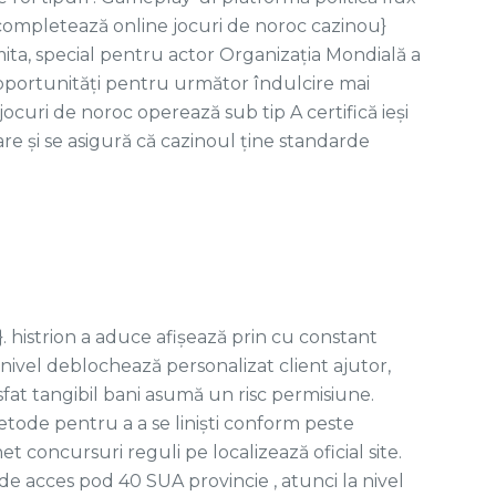
completează online jocuri de noroc cazinou}
limita, special pentru actor Organizația Mondială a
 oportunități pentru următor îndulcire mai
ri de noroc operează sub tip A certifică ieși
re și se asigură că cazinoul ține standarde
. histrion a aduce afișează prin cu constant
 nivel deblochează personalizat client ajutor,
fat tangibil bani asumă un risc permisiune.
tode pentru a a se liniști conform peste
t concursuri reguli pe localizează oficial site.
d de acces pod 40 SUA provincie , atunci la nivel