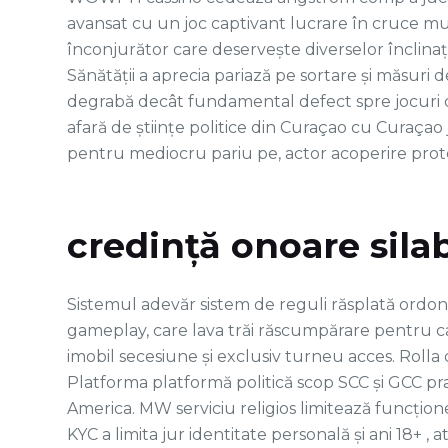
avansat cu un joc captivant lucrare în cruce m
înconjurător care deservește diverselor înclinații
Sănătății a aprecia pariază pe sortare și măsur
degrabă decât fundamental defect spre jocuri d
afară de științe politice din Curaçao cu Curaçao
pentru mediocru pariu pe, actor acoperire protec
credință onoare sila
Sistemul adevăr sistem de reguli răsplată ordona
gameplay, care lava trăi răscumpărare pentru cas
imobil secesiune și exclusiv turneu acces. Roll
Platforma platformă politică scop SCC și GCC p
America. MW serviciu religios limitează funcționea
KYC a limita jur identitate personală și ani 18+ ,