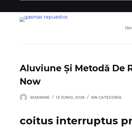
S
a
l
IN
t
a
r
a
l
Aluviune Și Metodă De R
c
o
Now
n
t
WADMINE
13 JUNIO, 2026
SIN CATEGORÍA
e
n
i
coitus interruptus p
d
o